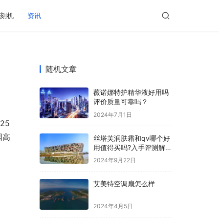
刻机
资讯
随机文章
薇诺娜特护精华液好用吗
评价质量可靠吗？
2024年7月1日
25
国高
丝塔芙润肤霜和qv哪个好
用值得买吗?入手评测解
读
2024年9月22日
艾美特空调扇怎么样
2024年4月5日