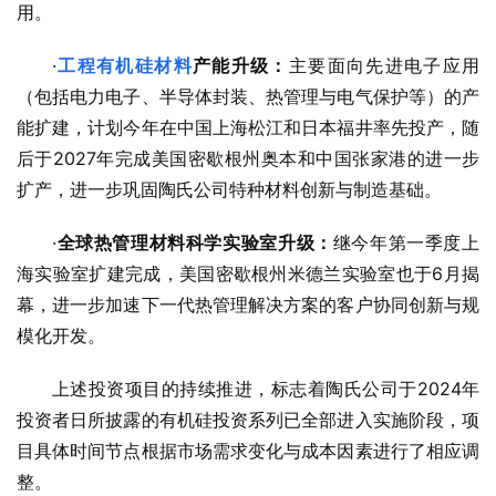
用。
·
工程有机硅材料
产
能
升级
：
主要面向先进电子应用
（包括电力电子、半导体封装、热管理与电气保护等）的产
能扩建，计划今年在中国上海松江和日本福井率先投产，随
后于2027年完成美国密歇根州奥本和中国张家港的进一步
扩产，进一步巩固陶氏公司特种材料创新与制造基础。
·
全球热
管理材料科学
实验
室
升级
：
继今年第一季度上
海实验室扩建完成，美国密歇根州米德兰实验室也于6月揭
幕，进一步加速下一代热管理解决方案的客户协同创新与规
模化开发。
上述投资项目的持续推进，标志着陶氏公司于2024年
投资者日所披露的有机硅投资系列已全部进入实施阶段，项
目具体时间节点根据市场需求变化与成本因素进行了相应调
整。