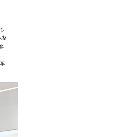
地
从整
套
程、
整车