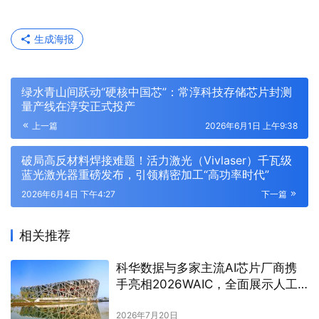
生成海报
绿水青山间跃动“硬核中国芯”：常淳科技存储芯片封测
量产线在淳安正式投产
上一篇
2026年6月1日 上午9:38
破局高反材料焊接难题！活力激光（Vivlaser）千瓦级
蓝光激光器重磅发布，引领精密加工“高功率时代”
2026年6月4日 下午4:27
下一篇
相关推荐
科华数据与多家主流AI芯片厂商携
手亮相2026WAIC，全面展示人工
智能时代的科华实力！
2026年7月20日