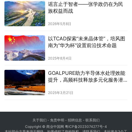
谣言止于智者——张学政仍在为民
族权益而战
2026年5月8日
以TCAD探索“未来晶体管”，培风图
南为“华为杯”设置前沿技术命题
2025年8月4日
GOALPURE助力半导体水处理效能
提升，高频科技释放多元化服务潜
能
2025年3月21日
关于我们
-
免责申明
- 招聘信息 -
联系我们
Copyright © 商业中国网
粤ICP备2023074277号-4
本站部分文章来源于网络，如果侵犯了您的版权，请联系我们，本站将在3个工