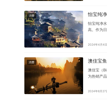
产，对环境
怡宝纯净
消费
怡宝纯净水
高。作为日
在众多纯净
者的青睐。
2024年4月4
艺，确保每
色环保的理
澳佳宝鱼
消费
澳佳宝（B
为热销产品
以下几个方面
酸补充剂，
2024年8月27
信誉有信心