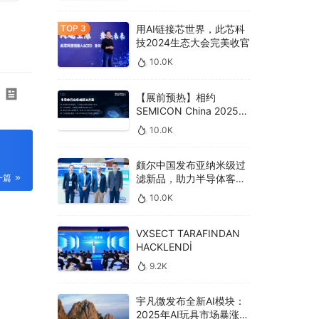
用AI链接芯世界，此芯科
技2024生态大会完美收官
10.0K
【展前预热】相约
SEMICON China 2025，
德克威尔总线解决方案革
10.0K
新助力半导体设备高效升
级‌
颇尔中国发布亚纳米级过
滤新品，助力半导体客户
一篇
良率提升
10.0K
VXSECT TARAFINDAN
HACKLENDİ
9.2K
宇凡微发布全新AI模块：
2025年AI玩具市场暴涨