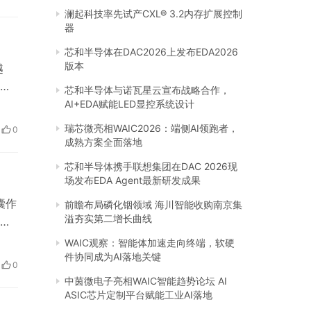
澜起科技率先试产CXL® 3.2内存扩展控制
器
芯和半导体在DAC2026上发布EDA2026
版本
越
。
芯和半导体与诺瓦星云宣布战略合作，
费
AI+EDA赋能LED显控系统设计
理工
瑞芯微亮相WAIC2026：端侧AI领跑者，
0
绿
成熟方案全面落地
芯和半导体携手联想集团在DAC 2026现
场发布EDA Agent最新研发成果
囊作
前瞻布局磷化铟领域 海川智能收购南京集
溢夯实第二增长曲线
据
肪
WAIC观察：智能体加速走向终端，软硬
和
件协同成为AI落地关键
0
中茵微电子亮相WAIC智能趋势论坛 AI
ASIC芯片定制平台赋能工业AI落地