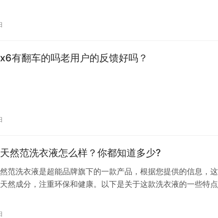
日
x6有翻车的吗老用户的反馈好吗？
日
天然范洗衣液怎么样？你都知道多少?
然范洗衣液是超能品牌旗下的一款产品，根据您提供的信息，这
天然成分，注重环保和健康。以下是关于这款洗衣液的一些特点
天然成分**：天然范洗衣液可能包含天然椰子油成分，这种成分对皮
伤手，同时也能有效地去污。 2. **环保特性**：采用天然原料
日