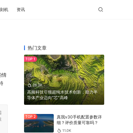
刻机
资讯
热门文章
的情
特
26.3K
高频科技引领超纯水技术创新，助力半
导体产业迈向“芯”高峰
鉴
真我v30手机配置参数详
注
细？评价质量可靠吗？
11.0K