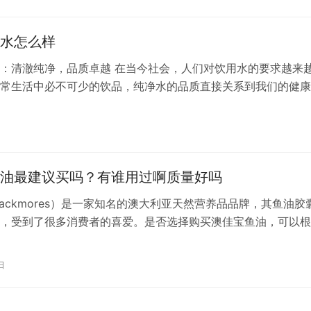
友好，符合当前消费者对绿色环保产品的追求。 3. **清洁能…
水怎么样
：清澈纯净，品质卓越 在当今社会，人们对饮用水的要求越来
常生活中必不可少的饮品，纯净水的品质直接关系到我们的健康
水品牌中，怡宝纯净水凭借其卓越的品质和口碑，赢得了广大消
 怡宝纯净水源自天然优质水源地，经过严格的过滤、消毒等处
日
一滴水都达到国家饮用水的标准。在生产过程中，怡宝始终坚持
念，采用…
油最建议买吗？有谁用过啊质量好吗
lackmores）是一家知名的澳大利亚天然营养品品牌，其鱼油胶
，受到了很多消费者的喜爱。是否选择购买澳佳宝鱼油，可以根
来考虑： 1. **需求**：如果您正在寻找高品质的Omega-3脂
澳佳宝鱼油可能是一个不错的选择，尤其是如果您对品牌的质量
日
。 2. **适用性**：在使用澳佳宝鱼油或任何补充剂…