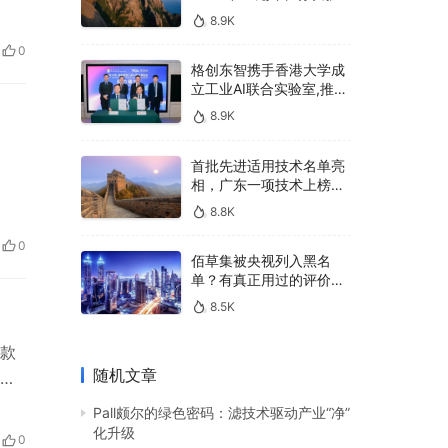
400亿，90%传统厂商的
8.9K
生死战即将打响
0
格创东智携手香港大学成
立工业AI联合实验室,推进
AMHS智能物料搬运调度
8.9K
系统研发
首批先进适用技术名单亮
相，广东一项技术上榜，
有何独特之处？
8.8K
0
佰草集被央视列入黑名
单？有真正用过的评价
吗？
8.5K
款
随机文章
：
肤较
Pall颇尔的绿色密码：滤技术驱动产业“净”
生
化升级
0