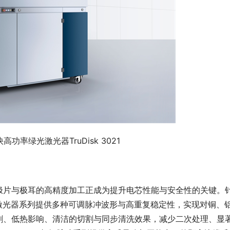
高功率绿光激光器TruDisk 3021
极片与极耳的高精度加工正成为提升电芯
性
能与安全
性
的关键。
秒脉冲激光器系列提供多种可调脉冲波形与高重复稳定
性
，实现对铜、
刺、低热影响、清洁的切割与同步清洗
效果
，减少二次处理、显