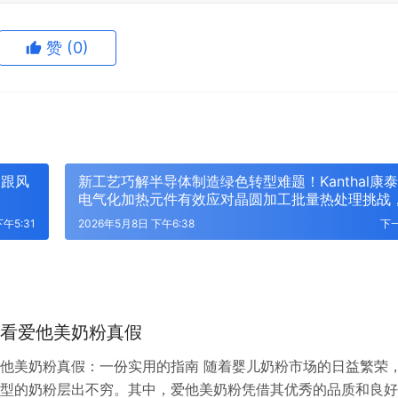
赞
(0)
不跟风
新工艺巧解半导体制造绿色转型难题！Kanthal康
电气化加热元件有效应对晶圆加工批量热处理挑战
现能耗降低超30%
午5:31
2026年5月8日 下午6:38
下
看爱他美奶粉真假
他美奶粉真假：一份实用的指南 随着婴儿奶粉市场的日益繁荣
型的奶粉层出不穷。其中，爱他美奶粉凭借其优秀的品质和良好