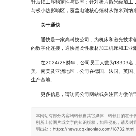
升后续工序稳定
性
与良率；针对极片
微
米级加工，
与极小热影响区，覆盖电池核心箔材从
微
米到纳
关于通快
通快是一家高科技公司，为机床和激光技术
的数字化连接，通快是柔
性
板材加工机床和工业
在2024/25财年，公司员工人数为1830
美、南美及亚洲地区，公司在德国、法国、英国
生产基地。
更多信息，请访问公司网站或关注官方
微
信“
本网站有部分内容均转载自其它媒体，转载目的在于
别所上传图片或文字的知识版权，如果侵犯，请及时
明出处：
https://news.qqxiaoniao.com/18732.html