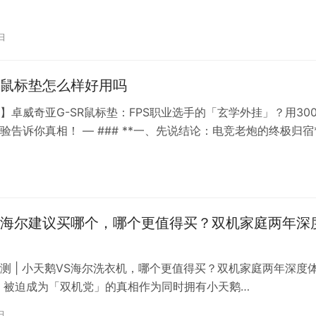
了广大消费者的青睐。然而，这也使得一些不法商家开始制造和
的爱他美奶粉，给消费者带来了极大的困扰。那么，如何辨别爱
日
假呢？本文将为您提供一份实用的指南。 一、检查包装 查看包
他美…
鼠标垫怎么样好用吗
】卓威奇亚G-SR鼠标垫：FPS职业选手的「玄学外挂」？用300
验告诉你真相！ — ### **一、先说结论：电竞老炮的终极归宿*
**：FPS硬核玩家/追求极致稳准狠的狙击手– **劝退人群**：
PG玩家/桌面空间告急党– **暴论总结**：这垫子就像CS里的…
海尔建议买哪个，哪个更值得买？双机家庭两年深
测 | 小天鹅VS海尔洗衣机，哪个更值得买？双机家庭两年深度
：被迫成为「双机党」的真相‌作为同时拥有小天鹅
88PLUS（阳台主力机）和海尔EG100HPLUS8SU1（地下室备用
日