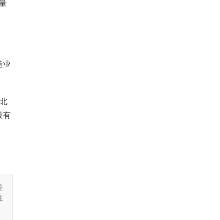
量
造业
、北
设有
鉴
注