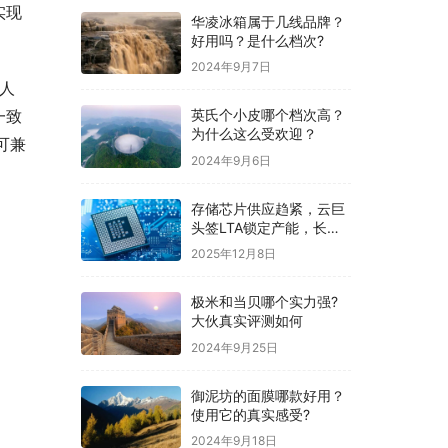
实现
华凌冰箱属于几线品牌？
好用吗？是什么档次?
2024年9月7日
人
一致
英氏个小皮哪个档次高？
为什么这么受欢迎？
可兼
2024年9月6日
存储芯片供应趋紧，云巨
头签LTA锁定产能，长鑫
发布DDR5等新品筑牢国
2025年12月8日
产供应防线
极米和当贝哪个实力强?
大伙真实评测如何
2024年9月25日
御泥坊的面膜哪款好用？
使用它的真实感受?
2024年9月18日