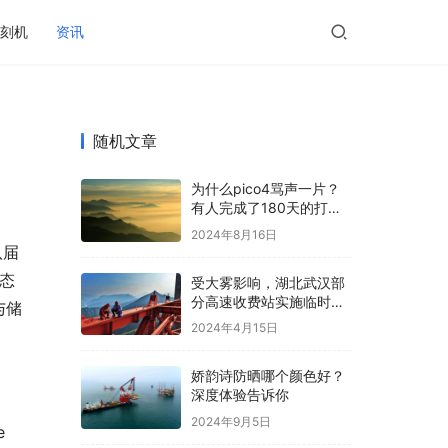
刻机
资讯
随机文章
为什么pico4骂声一片？
有人完成了180天的打卡
吗？
2024年8月16日
八届
固态
受大雾影响，湖北武汉部
分高速收费站实施临时管
与储
理措施
2024年4月15日
娇韵诗防晒哪个颜色好？
深度体验告诉你
2024年9月5日
 