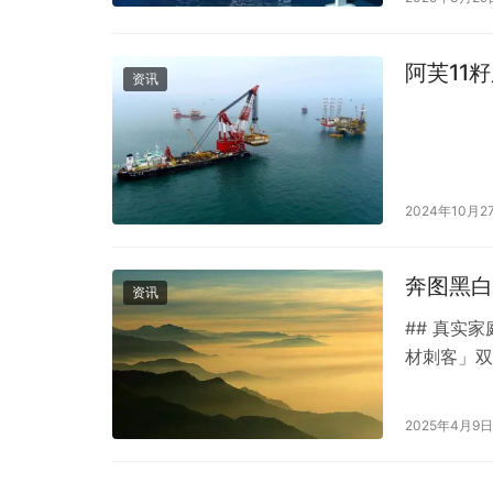
的双机用户
这两个国产
阿芙11
资讯
2024年10月2
奔图黑白
资讯
## 真实
材刺客」双
M6200
硒鼓山+维
2025年4月9日
用打印机鄙