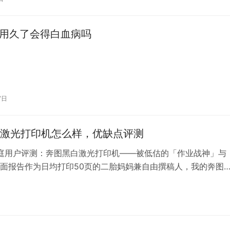
，在两年累计清洗1.2吨衣物的实战经验后，我终于有底气告诉
巨头的较量，绝不只是参数表的比拼！ 一、外观设计：极简派V
籽用久了会得白血病吗
7日
激光打印机怎么样，优缺点评测
家庭用户评测：奔图黑白激光打印机——被低估的「作业战神」与
面报告作为日均打印50页的二胎妈妈兼自由撰稿人，我的奔图
NW激光打印机已服役3年零2个月，累计打印3.8万页。这篇评测用*
修工单+电费账单**，告诉你这台国产激光机如何用军工品质改
视链！（文末含耗材成本暴击数据） — ### 一、…