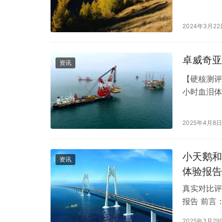
口碑，赢得
售假冒伪劣
2024年3月22
美奶粉的真
刷：正品爱
卓威奇亚
资讯
【硬核测评
小时血泪体
**适合人群
MOBA/R
2025年4月8日
小天鹅和
资讯
体验报告
真实对比评
报告 前言
TG100V
2025年3月29