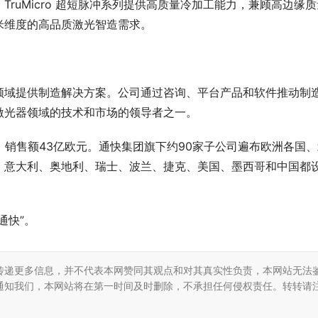
TruMicro 超短脉冲系列提供高质量冷加工能力，兼顾高边缘质
米维度的高品质激光智造需求。
领域提供制造解决方案。公司通过咨询、
平
台
产品和软件推动制
激光器领域的技术和市场的
领导
者之一。
3名，销售额43亿欧元。通快集团旗下约90家子公司遍布欧洲各国
、意大利、奥地利、瑞士、波兰、捷克、美国、墨西哥和
中国
都
通快”。
传递更多信息，并不代表本网赞同其观点和对其真实性负责，本网站无法
通知我们，本网站将在第一时间及时删除，不承担任何侵权责任。转转请