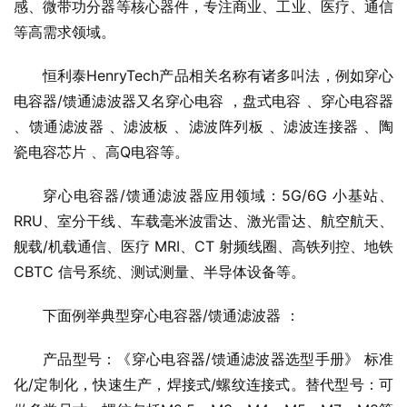
感、微带功分器等核心器件，专注商业、工业、医疗、通信
等高需求领域。
恒利泰HenryTech产品相关名称有诸多叫法，例如穿心
电容器/馈通滤波器又名穿心电容 ，盘式电容 、穿心电容器 
、馈通滤波器 、滤波板 、滤波阵列板 、滤波连接器 、陶
瓷电容芯片 、高Q电容等。
穿心电容器/馈通滤波器应用领域：5G/6G 小基站、
RRU、室分干线、车载毫米波雷达、激光雷达、航空航天、
舰载/机载通信、医疗 MRI、CT 射频线圈、高铁列控、地铁 
CBTC 信号系统、测试测量、半导体设备等。
下面例举典型穿心电容器/馈通滤波器 ：
产品型号：《穿心电容器/馈通滤波器选型手册》 标准
化/定制化，快速生产，焊接式/螺纹连接式。替代型号：可