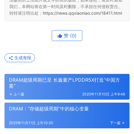
0.38*0.38*0.15，高性能、单面留边型产品描述：电容量
22pF±20%，耐压50V，-55℃~+125℃，尺寸
0.38*0.38*0.15，高性能、单面留边型芯片电容器
了解更多射频无源器件，可关注成都恒利泰科技有限公
司。
本网站有部分内容均转载自其它媒体，转载目的在于传递更多
信息，并不代表本网赞同其观点和对其真实性负责，本网站无
法鉴别所上传图片或文字的知识版权，如果侵犯，请及时通知
我们，本网站将在第一时间及时删除，不承担任何侵权责任。
转转请注明出处：
https://news.qqxiaoniao.com/18411.html
赞
(0)