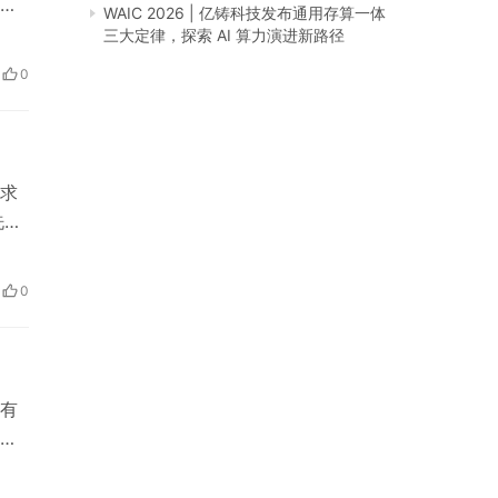
的
WAIC 2026 | 亿铸科技发布通用存算一体
是否
三大定律，探索 AI 算力演进新路径
0
求
洗面
清
羚气
0
有
多
信
还