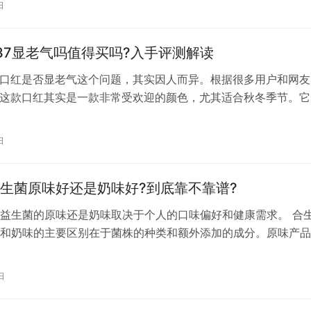
日
无纺布材料，这种材料环保、透气并且不易破损。此外，某些产
化学分解能…
37显老气吗值得买吗?入手评测解读
7口红是否显老气这个问题，其实因人而异。根据很多用户和网友
7这款口红其实是一款非常受欢迎的颜色，尤其适合秋冬季节。它
光质地，非常适合大部分亚洲人的肤色，显白又显气色。对于一
，厚涂会比较突显气场，但如果你薄涂，或者搭配合适的妆容，
日
气。所以，具体是否显老气，还需要根据个人的肤色、妆容和场
生菌原味好还是奶味好?到底靠不靠谱?
益生菌的原味还是奶味取决于个人的口味偏好和健康需求。 合
和奶味的主要区别在于菌株的种类和额外添加的成分。原味产品
的奶成分，而奶味产品可能包含奶粉或其他奶源成分。如果宝宝
乳糖不耐症，应避免使用奶味产品。 在选择益生菌时，最重要
日
含有的菌株种类、活菌数量和产品的适用性。不同的菌株可能有
处，如…