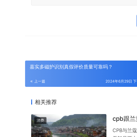
嘉实多磁护识别真假评价质量可靠吗？
上一篇
2024年6月29日 下
相关推荐
cpb跟
消费
CPB与兰