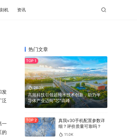
刻机
资讯
热门文章
26.3K
和发
高频科技引领超纯水技术创新，助力半
广泛
导体产业迈向“芯”高峰
真我v30手机配置参数详
第一
细？评价质量可靠吗？
区的
11.0K