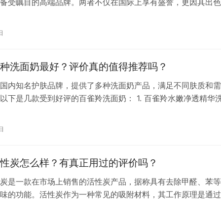
备受瞩目的高端品牌。两者不仅在国际上享有盛誉，更因其出色
独特的护肤理念赢得了广大消费者的喜爱。那么，CPB和兰蔻
次？为何它们的口碑如此卓越呢？ 首先，从品牌背景来看，
日
Clé de Peau Beauté，意为“肌肤之钥”）是日本资生堂旗下…
种洗面奶最好？评价真的值得推荐吗？
国内知名护肤品牌，提供了多种洗面奶产品，满足不同肤质和需
以下是几款受到好评的百雀羚洗面奶： 1. 百雀羚水嫩净透精华
面奶采用了红景天、忍冬花、益母草等天然本草植物精华，温和
时保护肌肤屏障，适合多种肤质使用，尤其是敏感肌。 2. 百雀
日
洗颜霜：含有丹参、白术精华，能够帮助舒缓肌肤压力，调理皮
…
性炭怎么样？有真正用过的评价吗？
炭是一款在市场上销售的活性炭产品，据称具有去除甲醛、苯等
味的功能。活性炭作为一种常见的吸附材料，其工作原理是通过
和分解空气中的有害物质，以此来净化空气。 根据不同来源的
活性炭被描述为效果好、吸附能力强、易于使用，并且有些产品