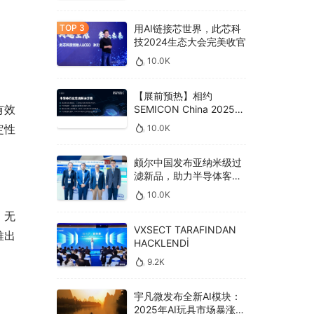
用AI链接芯世界，此芯科
技2024生态大会完美收官
10.0K
【展前预热】相约
有效
SEMICON China 2025，
德克威尔总线解决方案革
定性
10.0K
新助力半导体设备高效升
级‌
颇尔中国发布亚纳米级过
滤新品，助力半导体客户
良率提升
10.0K
，无
VXSECT TARAFINDAN
推出
HACKLENDİ
9.2K
宇凡微发布全新AI模块：
2025年AI玩具市场暴涨