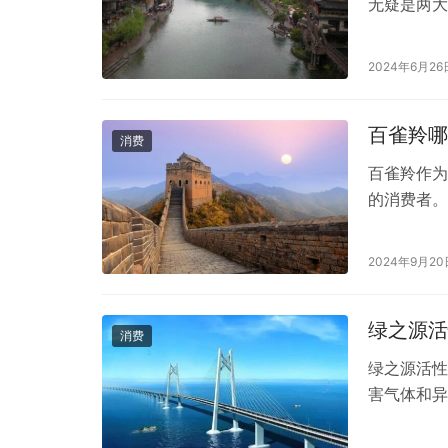
无疑是两大
产品品质和
属于同一档
2024年6月26
CPB（全称
百雀羚哪
消费
百雀羚作为
的消费者。
奶：这款洗
洁肌肤，同
2024年9月20
韵焕亮清肌
脂，适合油
绿之源活
消费
绿之源活性
害气体和异
孔结构吸附
息，绿之源