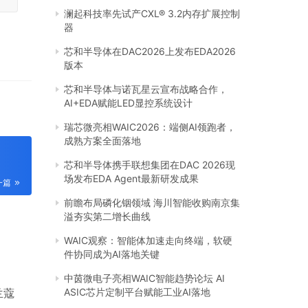
澜起科技率先试产CXL® 3.2内存扩展控制
器
芯和半导体在DAC2026上发布EDA2026
版本
芯和半导体与诺瓦星云宣布战略合作，
AI+EDA赋能LED显控系统设计
瑞芯微亮相WAIC2026：端侧AI领跑者，
成熟方案全面落地
芯和半导体携手联想集团在DAC 2026现
场发布EDA Agent最新研发成果
一篇
前瞻布局磷化铟领域 海川智能收购南京集
溢夯实第二增长曲线
WAIC观察：智能体加速走向终端，软硬
件协同成为AI落地关键
中茵微电子亮相WAIC智能趋势论坛 AI
兰蔻
ASIC芯片定制平台赋能工业AI落地