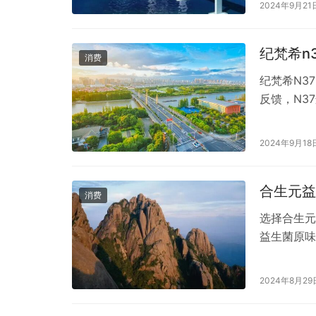
2024年9月21
使用了进口
还声称具有
纪梵希n
消费
纪梵希N3
反馈，N3
正红色，哑
妆容和场合
2024年9月18
不会显得老
来判断。
合生元益
消费
选择合生元
益生菌原味
常不含额外
牛奶过敏或
2024年8月29
考虑产品中
同的健康益