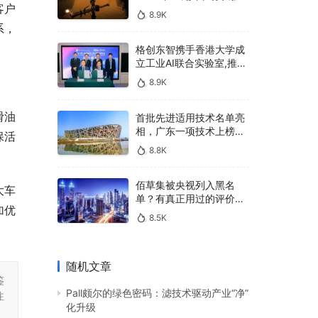
客户
400亿，90%传统厂商的
8.9K
生死战即将打响
系，
格创东智携手香港大学成
立工业AI联合实验室,推进
AMHS智能物料搬运调度
8.9K
系统研发
滑油
首批先进适用技术名单亮
相，广东一项技术上榜，
保活
有何独特之处？
8.8K
佰草集被央视列入黑名
大车
单？有真正用过的评价
加优
吗？
8.5K
随机文章
鉴
Pall颇尔的绿色密码：滤技术驱动产业“净”
注
化升级