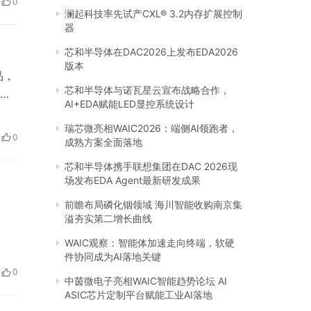
0
限
澜起科技率先试产CXL® 3.2内存扩展控制
器
芯和半导体在DAC2026上发布EDA2026
版本
品，
芯和半导体与诺瓦星云宣布战略合作，
露
AI+EDA赋能LED显控系统设计
绍
瑞芯微亮相WAIC2026：端侧AI领跑者，
滴露
0
成熟方案全面落地
芯和半导体携手联想集团在DAC 2026现
场发布EDA Agent最新研发成果
前瞻布局磷化铟领域 海川智能收购南京集
溢夯实第二增长曲线
WAIC观察：智能体加速走向终端，软硬
件协同成为AI落地关键
0
中茵微电子亮相WAIC智能趋势论坛 AI
ASIC芯片定制平台赋能工业AI落地