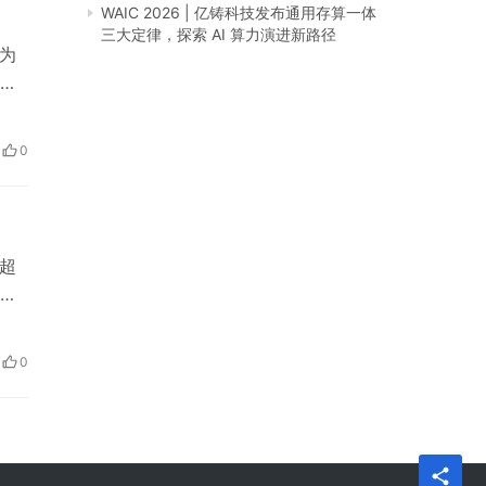
WAIC 2026 | 亿铸科技发布通用存算一体
三大定律，探索 AI 算力演进新路径
作为
的
工
怎
0
，…
超
，
。那
？
0
源自