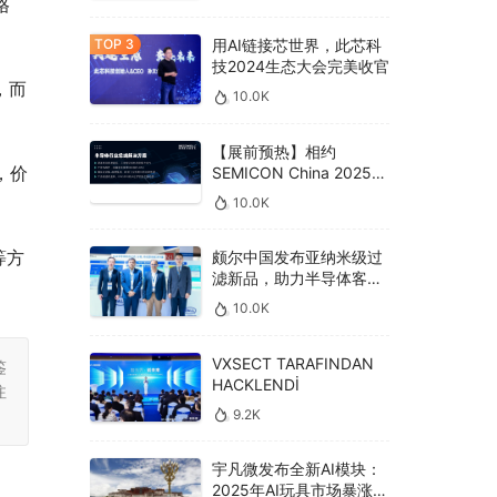
格
用AI链接芯世界，此芯科
技2024生态大会完美收官
，而
10.0K
【展前预热】相约
，价
SEMICON China 2025，
德克威尔总线解决方案革
10.0K
新助力半导体设备高效升
级‌
等方
颇尔中国发布亚纳米级过
滤新品，助力半导体客户
良率提升
10.0K
VXSECT TARAFINDAN
鉴
HACKLENDİ
注
9.2K
宇凡微发布全新AI模块：
2025年AI玩具市场暴涨