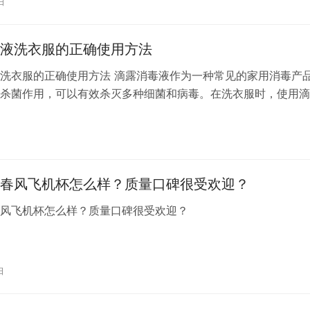
日
，如果购买的是进口产品，运输成本、进口关税以及可能的配额
致价格差…
液洗衣服的正确使用方法
洗衣服的正确使用方法 滴露消毒液作为一种常见的家用消毒产
杀菌作用，可以有效杀灭多种细菌和病毒。在洗衣服时，使用滴
增强洗涤效果，杀灭衣物上的细菌，保障家人的健康。下面将介
洗衣服的正确使用方法。 一、准备工作 检查衣物标签：在使用
日
，请务必检查衣物标签上的洗涤说明，以确保衣物适合使用消毒
具：准…
春风飞机杯怎么样？质量口碑很受欢迎？
春风飞机杯怎么样？质量口碑很受欢迎？
日