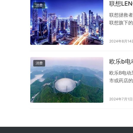
联想LE
消费
联想拯救者
联想旗下的
性能、出色
作者的青睐
2024年8月14
样的呢？ 
欧乐b电
消费
欧乐B电动
市或药店的
欧乐B电动
么，这款备
2024年7月1日
接下来，就
美国的口腔