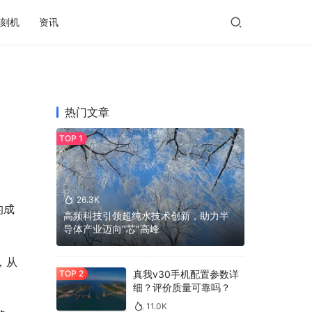
刻机
资讯
热门文章
26.3K
的成
高频科技引领超纯水技术创新，助力半
导体产业迈向“芯”高峰
，从
真我v30手机配置参数详
细？评价质量可靠吗？
11.0K