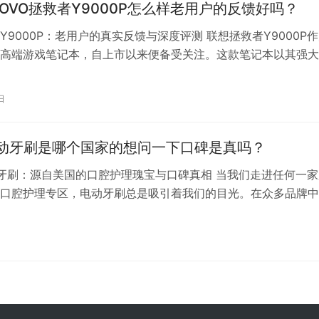
NOVO拯救者Y9000P怎么样老用户的反馈好吗？
Y9000P：老用户的真实反馈与深度评测 联想拯救者Y9000P
高端游戏笔记本，自上市以来便备受关注。这款笔记本以其强大
的散热系统以及丰富的配置选项，赢得了众多游戏爱好者和创意
。那么，联想拯救者Y9000P究竟表现如何？老用户的反馈又是
日
性能卓越，满足高端需求 联想拯救者Y9000P在性能上表现出色
动牙刷是哪个国家的想问一下口碑是真吗？
牙刷：源自美国的口腔护理瑰宝与口碑真相 当我们走进任何一家
口腔护理专区，电动牙刷总是吸引着我们的目光。在众多品牌中
牙刷凭借其卓越的性能和出色的口碑，成为了许多消费者的首选
受推崇的电动牙刷究竟是哪个国家的品牌？它的口碑又是如何呢
让我们一起探寻欧乐B电动牙刷的奥秘。 一、欧乐B电动牙刷：
护…