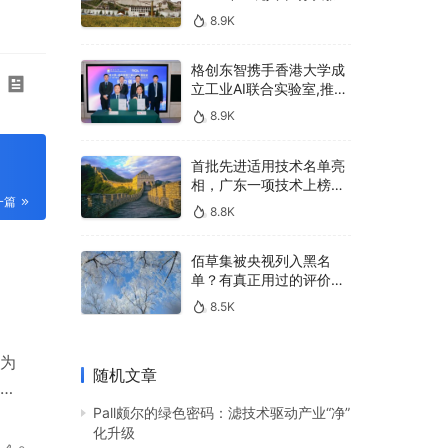
400亿，90%传统厂商的
8.9K
生死战即将打响
格创东智携手香港大学成
立工业AI联合实验室,推进
AMHS智能物料搬运调度
8.9K
系统研发
首批先进适用技术名单亮
相，广东一项技术上榜，
一篇
有何独特之处？
8.8K
佰草集被央视列入黑名
单？有真正用过的评价
吗？
8.5K
为
随机文章
受
店、
Pall颇尔的绿色密码：滤技术驱动产业“净”
化升级
所