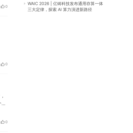
格的
WAIC 2026 | 亿铸科技发布通用存算一体
0
三大定律，探索 AI 算力演进新路径
艺
0
素，
个全
闻
0
范