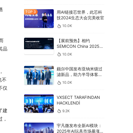
晒
用AI链接芯世界，此芯科
技2024生态大会完美收官
10.0K
而
【展前预热】相约
SEMICON China 2025，
其品
德克威尔总线解决方案革
10.0K
新助力半导体设备高效升
级‌
颇尔中国发布亚纳米级过
，
滤新品，助力半导体客户
也不
良率提升
10.0K
不仅
VXSECT TARAFINDAN
HACKLENDİ
了建
9.2K
过，
宇凡微发布全新AI模块：
2025年AI玩具市场暴涨