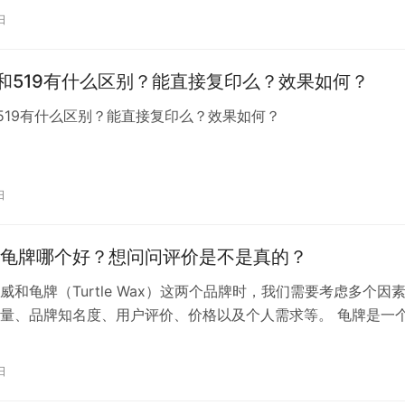
障 光明纯牛奶的奶源来自于国内优质的牧场，这些牧场遵循严
日
准，确保奶牛的健康和产奶量。同时，光明还采用先进的生产工
原奶…
8和519有什么区别？能直接复印么？效果如何？
和519有什么区别？能直接复印么？效果如何？
日
龟牌哪个好？想问问评价是不是真的？
威和龟牌（Turtle Wax）这两个品牌时，我们需要考虑多个因
量、品牌知名度、用户评价、价格以及个人需求等。 龟牌是一
车护理品牌，成立于1960年代，以其汽车蜡和光泽护理产品而
产品线涵盖了多种汽车护理需求，包括外部涂层、内饰清洁和保
日
殊护理产品。龟牌品牌在市场上享有较高的声誉，其产品在全球