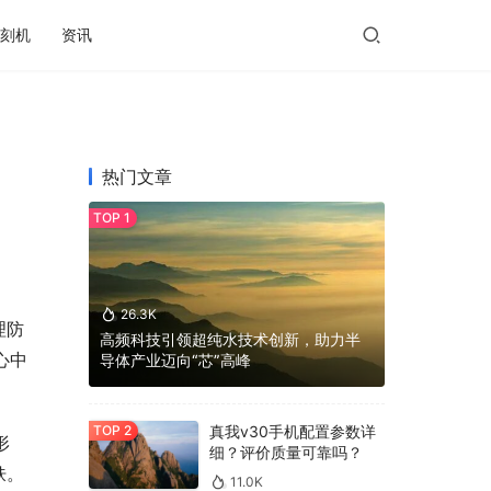
刻机
资讯
热门文章
26.3K
理防
高频科技引领超纯水技术创新，助力半
心中
导体产业迈向“芯”高峰
真我v30手机配置参数详
形
细？评价质量可靠吗？
肤。
11.0K