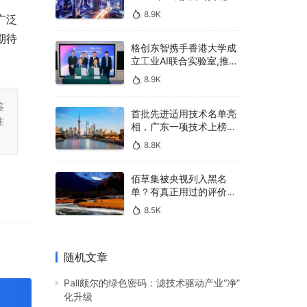
400亿，90%传统厂商的
8.9K
广泛
生死战即将打响
期待
格创东智携手香港大学成
立工业AI联合实验室,推进
AMHS智能物料搬运调度
8.9K
系统研发
鉴
首批先进适用技术名单亮
注
相，广东一项技术上榜，
有何独特之处？
8.8K
佰草集被央视列入黑名
单？有真正用过的评价
吗？
8.5K
随机文章
Pall颇尔的绿色密码：滤技术驱动产业“净”
化升级