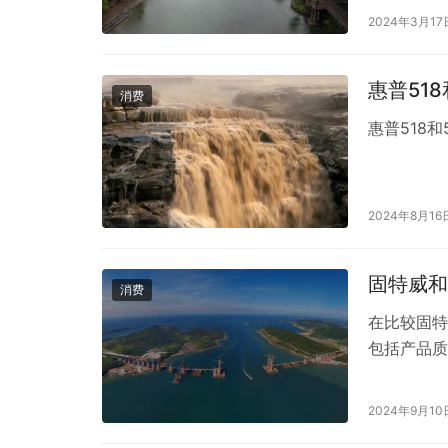
源，品质保
2024年3月17
饲养管理标
和设备，对
惠普51
消费
惠普518
2024年8月16
固特威和
消费
在比较固特
包括产品质
球知名的汽
名。龟牌的
2024年9月10
养、以及特