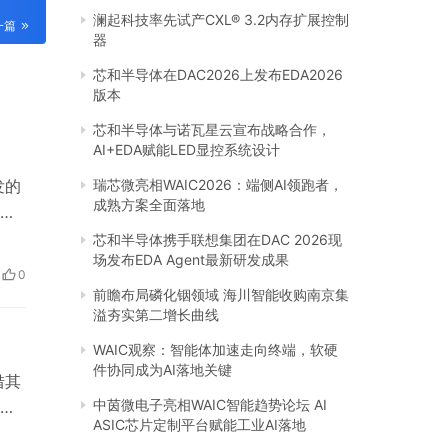
澜起科技率先试产CXL® 3.2内存扩展控制
一篇
器
芯和半导体在DAC2026上发布EDA2026
版本
芯和半导体与诺瓦星云宣布战略合作，
AI+EDA赋能LED显控系统设计
发的
瑞芯微亮相WAIC2026：端侧AI领跑者，
成熟方案全面落地
群
看
芯和半导体携手联想集团在DAC 2026现
场发布EDA Agent最新研发成果
领导
0
泡
前瞻布局磷化铟领域 海川智能收购南京集
溢夯实第二增长曲线
WAIC观察：智能体加速走向终端，软硬
件协同成为AI落地关键
借其
中茵微电子亮相WAIC智能趋势论坛 AI
品
ASIC芯片定制平台赋能工业AI落地
质奶