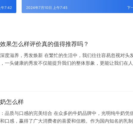
午7:42
2024年7月10日 上午7:45
下
效果怎么样评价真的值得推荐吗？
深度滋养，秀发焕新 在繁忙的生活中，我们往往容易忽视对头
，一头健康的秀发不仅能提升我们的整体形象，更能让我们在人
。今天，我们就来聊聊一款备受关注的护发产品——潘婷发膜，
如何，是否真的值得我们的推荐。 潘婷，作为全球头发护理的
以来都致力于为消费者提供高品质的护发产品。其中，潘婷深水
其独特…
奶怎么样
：品质与口感的完美结合 在众多的牛奶品牌中，光明纯牛奶凭
和口感，赢得了广大消费者的喜爱和信赖。作为国内知名的乳制
始终致力于为消费者提供健康、营养、美味的乳制品。 一、优