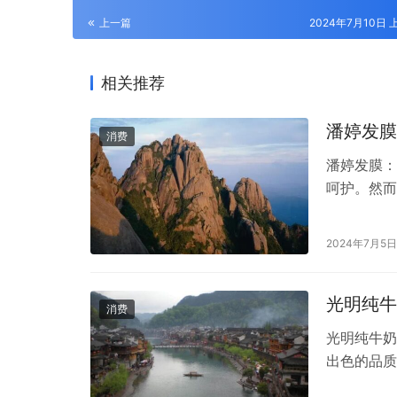
上一篇
2024年7月10日 上
相关推荐
潘婷发膜
消费
潘婷发膜：
呵护。然而
中自信满满
看它的效果
2024年7月5日
品牌，一直
弹发膜凭借
光明纯牛
消费
光明纯牛奶
出色的品质
品牌，光明