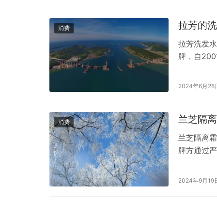
人住房公积
大学毕业…
拉芳的洗
消费
拉芳洗发水
牌，自20
来优质的洗
的市场口碑
2024年6月28
质量是否可
“做好一瓶
兰芝隔离
消费
兰芝隔离霜
牌方通过严
其产品在上
性。 从成
2024年9月19
没有列出孕
是个体化的