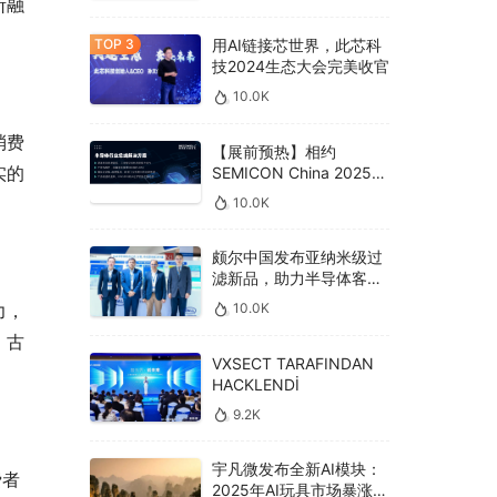
断融
用AI链接芯世界，此芯科
技2024生态大会完美收官
10.0K
消费
【展前预热】相约
实的
SEMICON China 2025，
德克威尔总线解决方案革
10.0K
新助力半导体设备高效升
级‌
颇尔中国发布亚纳米级过
滤新品，助力半导体客户
良率提升
10.0K
力，
，古
VXSECT TARAFINDAN
HACKLENDİ
9.2K
宇凡微发布全新AI模块：
费者
2025年AI玩具市场暴涨