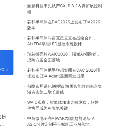
澜起科技率先试产CXL® 3.2内存扩展控制
器
芯和半导体在DAC2026上发布EDA2026
版本
芯和半导体与诺瓦星云宣布战略合作，
AI+EDA赋能LED显控系统设计
瑞芯微亮相WAIC2026：端侧AI领跑者，
成熟方案全面落地
一篇
芯和半导体携手联想集团在DAC 2026现
场发布EDA Agent最新研发成果
前瞻布局磷化铟领域 海川智能收购南京集
溢夯实第二增长曲线
WAIC观察：智能体加速走向终端，软硬
件协同成为AI落地关键
的粉
中茵微电子亮相WAIC智能趋势论坛 AI
有
ASIC芯片定制平台赋能工业AI落地