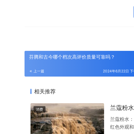
芬腾和古今哪个档次高评价质量可靠吗？
上一篇
2024年6月22日 下
相关推荐
兰蔻粉水
消费
兰蔻粉水：
红色外观和