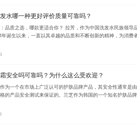
金缴存余额之和的倍数由原12倍调整为16倍；全日制大专学历
发水哪一种更好评价质量可靠吗？
：品质之选，哪款更适合你？ 拉芳，作为中国洗发水民族领导
01年诞生以来，一直以其卓越的品质和不断创新的精神，为消费
护体验。在众多洗发水品牌中，拉芳凭借其独特的品质优势和良
，赢得了广大消费者的喜爱。那么，拉芳的洗发水哪一种更好？
日
靠呢？ 首先，我们来看看拉芳洗发水的品质保证。拉芳始终坚
洗发水…
霜安全吗可靠吗？为什么这么受欢迎？
作为一个在市场上广泛认可的护肤品牌产品，其安全性通常是由
格的产品安全测试来保证的。兰芝作为韩国的一个知名护肤品牌
市前会通过一系列的测试，以确保产品的安全性、稳定性和有效
分角度来看，兰芝隔离霜通常不含 ** 性成分，且其产品成分列
日
妇慎用或禁忌的成分。但是，每个人的肌肤状况和对产品的反应
，即使…