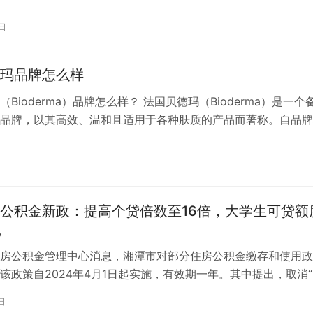
功效？它是否真的如传说中那么靠谱呢？今天，我们就来一起探
 首先，我们来看看兰蔻粉水的主要功效。兰蔻粉水富含多种天
0日
玫瑰、金盏花等，这些成分能够深入肌肤底层，为肌肤提供充足
。因此…
玛品牌怎么样
Bioderma）品牌怎么样？ 法国贝德玛（Bioderma）是一个
品牌，以其高效、温和且适用于各种肤质的产品而著称。自品牌
德玛一直致力于研发创新、质量卓越的护肤解决方案，以满足不
求。 一、品牌背景与理念 法国贝德玛成立于1978年，由法国生
日
医生共同创立。品牌名称“Bioderma”结合了“bi…
公积金新政：提高个贷倍数至16倍，大学生可贷额
%
房公积金管理中心消息，湘潭市对部分住房公积金缴存和使用政
该政策自2024年4月1日起实施，有效期一年。其中提出，取消
缴存住房公积金需缴纳灵活就业人员基本养老保险费1年（含）
日
条件；住房公积金贷款额度计算公式中，借款申请人和共同借款