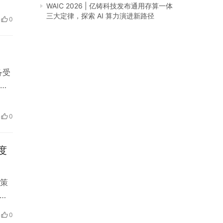
讨
WAIC 2026 | 亿铸科技发布通用存算一体
然植
三大定律，探索 AI 算力演进新路径
0
的
备受
成
同
物
0
度
策
“灵
以
0
申请