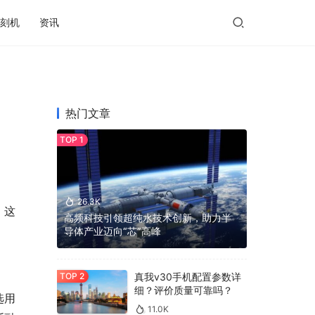
刻机
资讯
热门文章
26.3K
。这
高频科技引领超纯水技术创新，助力半
导体产业迈向“芯”高峰
真我v30手机配置参数详
细？评价质量可靠吗？
选用
11.0K