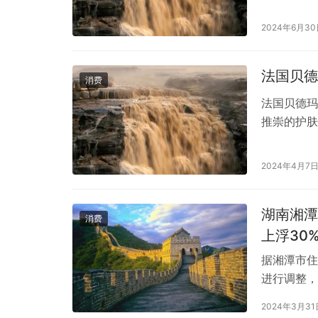
哪些作用与
这个问题。
2024年6月3
物精华，如
水分和营养
法国贝德
消费
法国贝德玛（
推崇的护肤
立以来，贝
消费者的需
2024年4月7
学家和皮肤科
湖南湘潭
消费
上浮30
据湘潭市住
进行调整，
活就业人员
2024年3月31
上”的限制