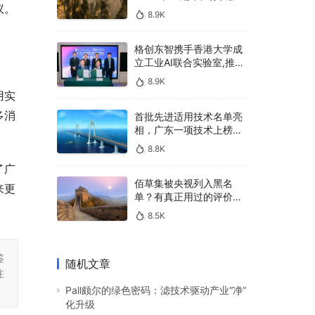
议。
400亿，90%传统厂商的
8.9K
生死战即将打响
格创东智携手香港大学成
立工业AI联合实验室,推进
AMHS智能物料搬运调度
8.9K
系统研发
用实
多消
首批先进适用技术名单亮
相，广东一项技术上榜，
有何独特之处？
8.8K
了广
佰草集被央视列入黑名
来更
单？有真正用过的评价
吗？
8.5K
鉴
随机文章
注
Pall颇尔的绿色密码：滤技术驱动产业“净”
化升级