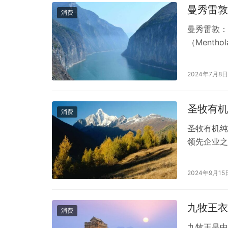
曼秀雷敦
消费
曼秀雷敦：
（Ment
凉舒缓的薄
却鲜为人知
2024年7月8日
领域的质量
拔·亚历…
圣牧有机
消费
圣牧有机纯
领先企业之
为蒙牛的子
的生产和销
2024年9月15
九牧王衣
消费
九牧王是中