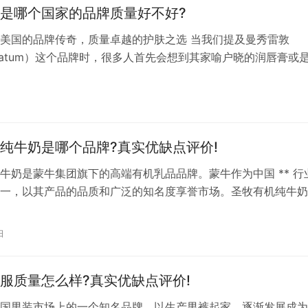
是哪个国家的品牌质量好不好?
美国的品牌传奇，质量卓越的护肤之选 当我们提及曼秀雷敦
holatum）这个品牌时，很多人首先会想到其家喻户晓的润唇膏或
荷膏。但曼秀雷敦背后的故事，以及它作为美国品牌的辉煌历史
。本文将带您深入了解曼秀雷敦的起源、发展历程，以及其在护
表现。 曼秀雷敦，这个源自美国的品牌，诞生于1889年。创始
纯牛奶是哪个品牌?真实优缺点评价!
牛奶是蒙牛集团旗下的高端有机乳品品牌。蒙牛作为中国 ** 行
一，以其产品的品质和广泛的知名度享誉市场。圣牧有机纯牛奶
品牌，同样继承了蒙牛对产品质量的严格把控，并且专注于有机 
售。
日
服质量怎么样?真实优缺点评价!
国男装市场上的一个知名品牌，以生产男裤起家，逐渐发展成为