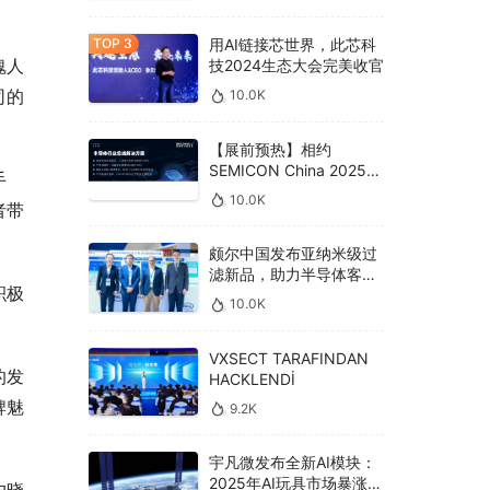
用AI链接芯世界，此芯科
魂人
技2024生态大会完美收官
司的
10.0K
【展前预热】相约
SEMICON China 2025，
手
德克威尔总线解决方案革
10.0K
者带
新助力半导体设备高效升
级‌
颇尔中国发布亚纳米级过
滤新品，助力半导体客户
积极
良率提升
10.0K
VXSECT TARAFINDAN
的发
HACKLENDİ
牌魅
9.2K
宇凡微发布全新AI模块：
2025年AI玩具市场暴涨