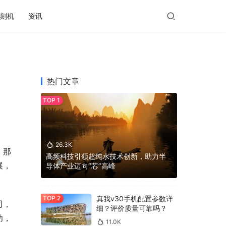
刻机
资讯
热门文章
26.3K
，那
高频科技引领超纯水技术创新，助力半
展，
导体产业迈向“芯”高峰
真我v30手机配置参数详
司，
细？评价质量可靠吗？
功，
11.0K