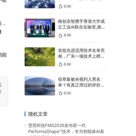
户晓
400亿，90%传统厂商的
8.9K
生死战即将打响
格创东智携手香港大学成
取，
立工业AI联合实验室,推进
健
AMHS智能物料搬运调度
8.9K
系统研发
首批先进适用技术名单亮
鸭能
相，广东一项技术上榜，
有何独特之处？
8.8K
佰草集被央视列入黑名
鉴
单？有真正用过的评价
吗？
注
8.5K
随机文章
慧荣科技FMS2026发布新一代
PerformaShape™技术，专为智能体AI基