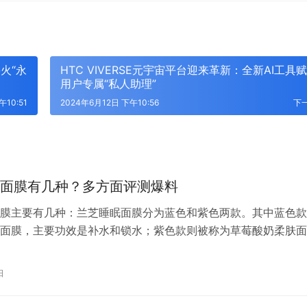
火“永
HTC VIVERSE元宇宙平台迎来革新：全新AI工具
用户专属“私人助理”
午10:51
2024年6月12日 下午10:56
下
面膜有几种？多方面评测爆料
膜主要有几种：兰芝睡眠面膜分为蓝色和紫色两款。其中蓝色款
面膜，主要功效是补水和锁水；紫色款则被称为草莓酸奶柔肤面
效是抗老化和活肤滋养。这两款睡眠面膜适合不同年龄和肌肤类
。
日