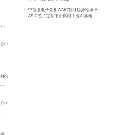
中茵微电子亮相WAIC智能趋势论坛 AI
ASIC芯片定制平台赋能工业AI落地
是清
，
肤
0
人爱
业的
作
**
0
提