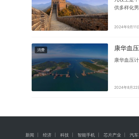
供多样化男
尤其是其裤
普遍被认为
2024年9月11
好，耐穿，
可。 2. 舒
康华血压
消费
康华血压
2024年8月22
新闻
经济
科技
智能手机
芯片产业
汽车