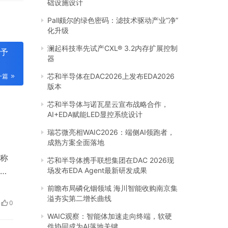
础设施设计
Pall颇尔的绿色密码：滤技术驱动产业“净”
化升级
澜起科技率先试产CXL® 3.2内存扩展控制
赋予
器
芯和半导体在DAC2026上发布EDA2026
一篇
版本
芯和半导体与诺瓦星云宣布战略合作，
AI+EDA赋能LED显控系统设计
瑞芯微亮相WAIC2026：端侧AI领跑者，
成熟方案全面落地
称
芯和半导体携手联想集团在DAC 2026现
场发布EDA Agent最新研发成果
型
前瞻布局磷化铟领域 海川智能收购南京集
溢夯实第二增长曲线
0
WAIC观察：智能体加速走向终端，软硬
件协同成为AI落地关键