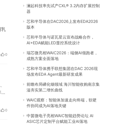
澜起科技率先试产CXL® 3.2内存扩展控制
器
芯和半导体在DAC2026上发布EDA2026
版本
明乳
芯和半导体与诺瓦星云宣布战略合作，
AI+EDA赋能LED显控系统设计
瑞芯微亮相WAIC2026：端侧AI领跑者，
0
成熟方案全面落地
芯和半导体携手联想集团在DAC 2026现
场发布EDA Agent最新研发成果
前瞻布局磷化铟领域 海川智能收购南京集
、
溢夯实第二增长曲线
年，
部
WAIC观察：智能体加速走向终端，软硬
件协同成为AI落地关键
、
0
然
中茵微电子亮相WAIC智能趋势论坛 AI
ASIC芯片定制平台赋能工业AI落地