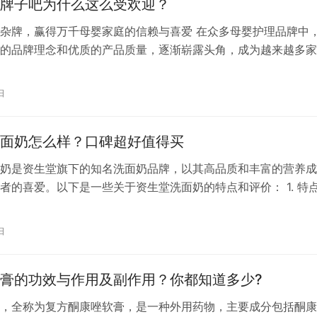
牌子吧为什么这么受欢迎？
杂牌，赢得万千母婴家庭的信赖与喜爱 在众多母婴护理品牌中
的品牌理念和优质的产品质量，逐渐崭露头角，成为越来越多家
对市场上琳琅满目的母婴产品，许多人或许会疑惑：悦哺是杂牌
能够如此受欢迎？ 首先，我们要明确的是，悦哺并非所谓的“杂
日
属于立华合创（武汉）生物科技有限公司，是一个专注于母婴护
牌。…
面奶怎么样？口碑超好值得买
奶是资生堂旗下的知名洗面奶品牌，以其高品质和丰富的营养成
者的喜爱。以下是一些关于资生堂洗面奶的特点和评价： 1. 特
奶主要以高品质的成分为主，如竹炭、樱花、可可乳木果精华等
助于抗氧化、温和洁净肌肤、去除肌肤污垢及多余油脂，并调节
日
用后，肌肤会感到清爽、有弹性和光泽。 2. 评价：根据不同用
膏的功效与作用及副作用？你都知道多少?
，全称为复方酮康唑软膏，是一种外用药物，主要成分包括酮康