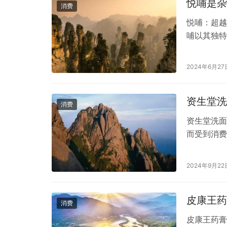
悦哺是杂
消费
悦哺：超越
哺以其独特
的首选。面
吗？为何它
2024年6月27
子”。它隶
域的专业品
资生堂洗
消费
资生堂洗面
而受到消费
资生堂洗面
这些成分有
2024年9月22
油平衡。使
使用体验…
皮康王药
消费
皮康王药膏