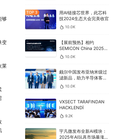
用AI链接芯世界，此芯科
能够
技2024生态大会完美收官
10.0K
肤变
【展前预热】相约
SEMICON China 2025，
德克威尔总线解决方案革
10.0K
新助力半导体设备高效升
欧莱
级‌
颇尔中国发布亚纳米级过
滤新品，助力半导体客户
良率提升
10.0K
紧
需
VXSECT TARAFINDAN
HACKLENDİ
9.2K
效
肌
宇凡微发布全新AI模块：
2025年AI玩具市场暴涨