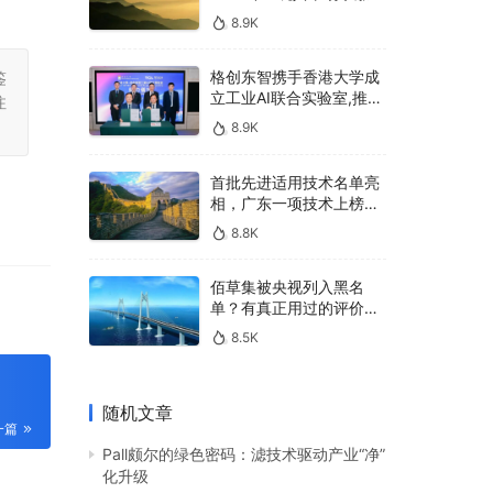
400亿，90%传统厂商的
8.9K
生死战即将打响
格创东智携手香港大学成
鉴
立工业AI联合实验室,推进
注
AMHS智能物料搬运调度
8.9K
系统研发
首批先进适用技术名单亮
相，广东一项技术上榜，
有何独特之处？
8.8K
佰草集被央视列入黑名
单？有真正用过的评价
吗？
8.5K
随机文章
一篇
Pall颇尔的绿色密码：滤技术驱动产业“净”
化升级