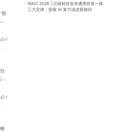
WAIC 2026 | 亿铸科技发布通用存算一体
三大定律，探索 AI 算力演进新路径
，悦
庭
子
牌
0
理领
分
点：
，
水
0
户的
唑