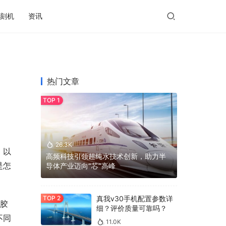
刻机
资讯
热门文章
26.3K
，以
高频科技引领超纯水技术创新，助力半
是怎
导体产业迈向“芯”高峰
真我v30手机配置参数详
、胶
细？评价质量可靠吗？
不同
11.0K