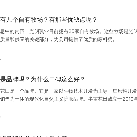
有几个自有牧场？有那些优缺点呢？
息中的内容，光明乳业目前拥有25家自有牧场。这些牧场是光
质量和供应的关键部分，为公司提供了优质的原料奶。
日
是品牌吗？为什么口碑这么好？
花田是一个品牌。它是一家以生物技术开发为主导，集原料开发
销售为一体的现代化自然主义护肤品牌。半亩花田成立于2010
东济南。该品牌以玫瑰系列产品为基础，并涵盖了面部清洁、面
护理、身体清洁、身体护理等多个门类，诞生了磨砂膏、身体乳
日
手足膜、苦参净螨皂等一系列明星产品。半亩花田致力于使用天
品，并…