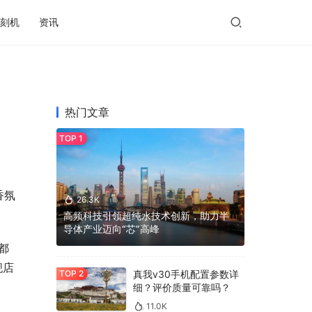
刻机
资讯
热门文章
香氛
26.3K
高频科技引领超纯水技术创新，助力半
导体产业迈向“芯”高峰
都
舰店
真我v30手机配置参数详
细？评价质量可靠吗？
11.0K