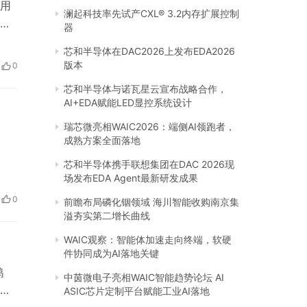
用
澜起科技率先试产CXL® 3.2内存扩展控制
下
器
高纯
芯和半导体在DAC2026上发布EDA2026
也
版本
0
稳定
芯和半导体与诺瓦星云宣布战略合作，
AI+EDA赋能LED显控系统设计
瑞芯微亮相WAIC2026：端侧AI领跑者，
成熟方案全面落地
芯和半导体携手联想集团在DAC 2026现
场发布EDA Agent最新研发成果
0
前瞻布局磷化铟领域 海川智能收购南京集
溢夯实第二增长曲线
WAIC观察：智能体加速走向终端，软硬
件协同成为AI落地关键
鹊
中茵微电子亮相WAIC智能趋势论坛 AI
价
ASIC芯片定制平台赋能工业AI落地