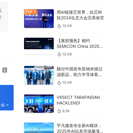
鉴
用AI链接芯世界，此芯科
注
技2024生态大会完美收官
10.0K
【展前预热】相约
SEMICON China 2025，
德克威尔总线解决方案革
10.0K
新助力半导体设备高效升
级‌
颇尔中国发布亚纳米级过
滤新品，助力半导体客户
良率提升
10.0K
VXSECT TARAFINDAN
HACKLENDİ
一篇
9.2K
宇凡微发布全新AI模块：
2025年AI玩具市场暴涨