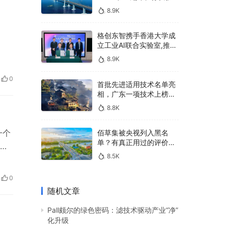
400亿，90%传统厂商的
8.9K
生死战即将打响
格创东智携手香港大学成
立工业AI联合实验室,推进
AMHS智能物料搬运调度
8.9K
系统研发
0
首批先进适用技术名单亮
相，广东一项技术上榜，
有何独特之处？
8.8K
一个
佰草集被央视列入黑名
单？有真正用过的评价
困
吗？
8.5K
为
好
0
市以
随机文章
Pall颇尔的绿色密码：滤技术驱动产业“净”
化升级