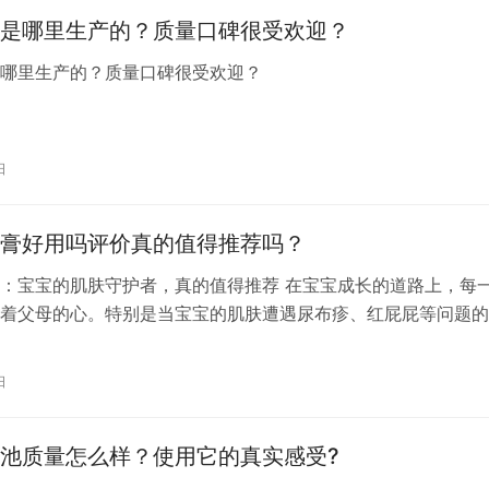
是哪里生产的？质量口碑很受欢迎？
是哪里生产的？质量口碑很受欢迎？
日
膏好用吗评价真的值得推荐吗？
：宝宝的肌肤守护者，真的值得推荐 在宝宝成长的道路上，每
着父母的心。特别是当宝宝的肌肤遭遇尿布疹、红屁屁等问题的
们更是心急如焚。在这样的背景下，一款优质的护臀膏就显得尤
，我们就来谈谈备受家长们信赖的贝亲护臀膏，看看它是否真的
日
得推荐。 贝亲，一个国际知名的母婴品牌，其护臀膏产品自上
广大消…
池质量怎么样？使用它的真实感受?