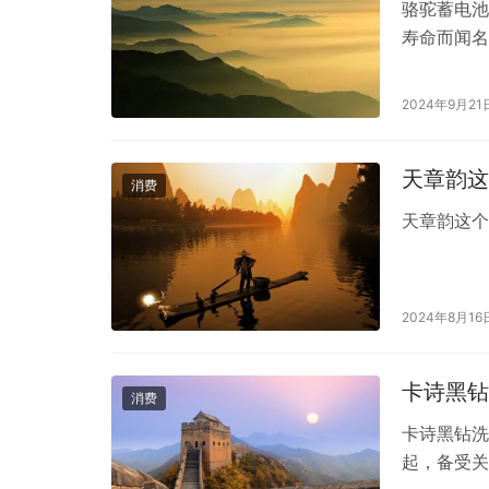
骆驼蓄电池
寿命而闻名
是一些关于
度的材料制
2024年9月21
意味着它们
性，使它…
天章韵这
消费
天章韵这
2024年8月16
卡诗黑钻
消费
卡诗黑钻洗
起，备受关