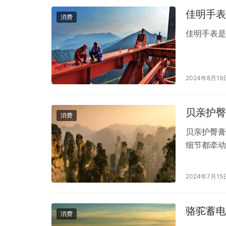
佳明手表
消费
佳明手表
2024年8月19
贝亲护臀
消费
贝亲护臀膏
细节都牵动
扰时，父母
重要。今天
2024年7月15
用，是否值
来就受到了
骆驼蓄电
消费