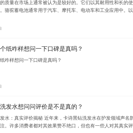
的质量在市场上通常被认为是较好的。它们以其耐用性和长的使
。骆驼蓄电池通常用于汽车、摩托车、电动车和工业应用中。以
骆驼蓄电池质量的具体信息： 1. 耐用性：骆驼蓄电池通常使用
成，这使它们更加耐用。它们的含铅量较多，通常重量较重，这
日
更耐用。 2. 稳定性：骆驼蓄电池中的滴入溶胶可以提高电池的
个纸咋样想问一下口碑是真吗？
个纸咋样想问一下口碑是真吗？
日
洗发水想问问评价是不是真的？
发水：真实评价揭秘 近年来，卡诗黑钻洗发水在护发领域声名
注。许多消费者都对其效果赞不绝口，但也有一些人对其真实评