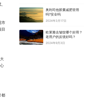
试、
奥利司他胶囊减肥管用
吗?安全吗
2024年3月17日
现市
项目
欧莱雅去皱纹哪个好用？
老用户的反馈好吗？
2024年9月3日
巨大
核心
常都