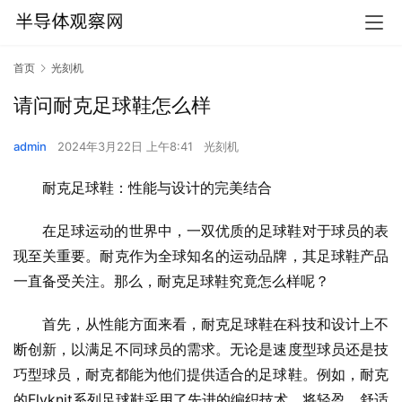
首页
光刻机
请问耐克足球鞋怎么样
admin
2024年3月22日 上午8:41
光刻机
耐克足球鞋：性能与设计的完美结合
在足球运动的世界中，一双优质的足球鞋对于球员的表
现至关重要。耐克作为全球知名的运动品牌，其足球鞋产品
一直备受关注。那么，耐克足球鞋究竟怎么样呢？
首先，从性能方面来看，耐克足球鞋在科技和设计上不
断创新，以满足不同球员的需求。无论是速度型球员还是技
巧型球员，耐克都能为他们提供适合的足球鞋。例如，耐克
的Flyknit系列足球鞋采用了先进的编织技术，将轻盈、舒适