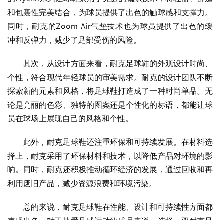
和包裹性完美结合，为球员提供了出色的触球感和支撑力。
同时，耐克的Zoom Air气垫技术也为球员提供了出色的缓
冲和反弹力，减少了足部受伤的风险。
其次，从设计方面来看，耐克足球鞋的外观设计时尚、
个性，符合现代年轻球员的审美需求。耐克的设计团队不断
探索新的元素和风格，将足球鞋打造成了一种时尚单品。无
论是亮丽的色彩、独特的图案还是个性化的标语，都能让球
员在球场上展现自己的风格和个性。
此外，耐克足球鞋还注重环保和可持续发展。在材料选
择上，耐克采用了环保材料和技术，以降低产品对环境的影
响。同时，耐克还积极推动循环经济的发展，通过回收和再
利用废旧产品，减少资源浪费和环境污染。
总的来说，耐克足球鞋在性能、设计和可持续性方面都