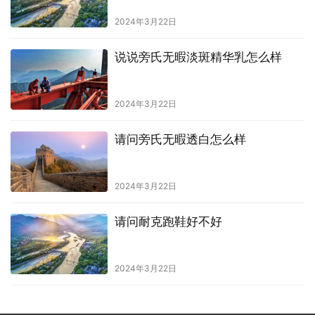
2024年3月22日
说说旁氏无暇淡斑精华乳怎么样
2024年3月22日
请问旁氏无暇透白怎么样
2024年3月22日
请问耐克跑鞋好不好
2024年3月22日