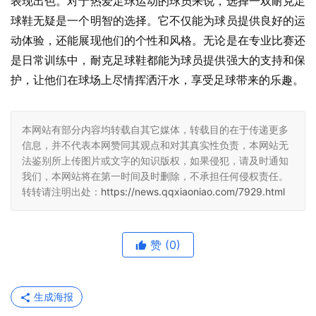
表现出色。对于热爱足球运动的球员来说，选择一双耐克足
球鞋无疑是一个明智的选择。它不仅能为球员提供良好的运
动体验，还能展现他们的个性和风格。无论是在专业比赛还
是日常训练中，耐克足球鞋都能为球员提供强大的支持和保
护，让他们在球场上尽情挥洒汗水，享受足球带来的乐趣。
本网站有部分内容均转载自其它媒体，转载目的在于传递更多
信息，并不代表本网赞同其观点和对其真实性负责，本网站无
法鉴别所上传图片或文字的知识版权，如果侵犯，请及时通知
我们，本网站将在第一时间及时删除，不承担任何侵权责任。
转转请注明出处：
https://news.qqxiaoniao.com/7929.html
赞
(0)
生成海报