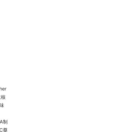
r 
效核
味
A制
C奠