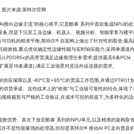
图片来源:英特尔官网
为“将AI推向边缘主流”的核心抓手,它是酷睿 系列中首款集成NPU的
端设备,而是下沉至工业边缘、机器人、视频分析、智能零售与楼宇
与功耗的精准平衡,英特尔® 在架构上做出了针对性的取舍:最高
ont低功耗能效核,重点优化确定性边缘性能与实时响应能力;采用单通道
LPDDR5x的高带宽满足边缘推理任务需求;提供最高6条PCIe 
机可扩展至16条通道),满足工业场景对灵活外设连接的需求。
供应保障以及-40°C至+85°C的宽温工作范围,并通过PTR(计
的供货承诺。这些战术上的“收敛”与工业级可靠性的结合,体现了
的规格裁剪与严格的工业验证,在成本可控的前提下,为多样化的边
制程的能效优势、首次下放至酷睿 系列的NPU单元,以及精准的架构取舍
许不是性能最强的处理器,但却是英特尔® 推动AI PC走向普及