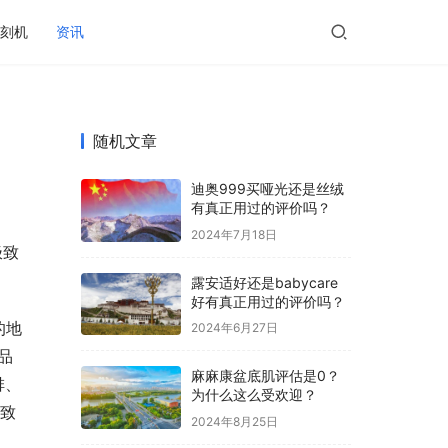
刻机
资讯
随机文章
迪奥999买哑光还是丝绒
有真正用过的评价吗？
2024年7月18日
极致
露安适好还是babycare
好有真正用过的评价吗？
的地
2024年6月27日
品
麻麻康盆底肌评估是0？
排、
为什么这么受欢迎？
是致
2024年8月25日