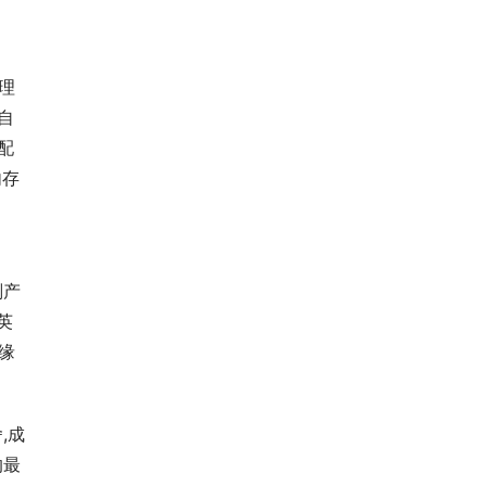
处理
自
配
内存
划产
英
缘
,成
的最