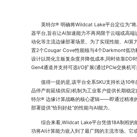
英特尔® 明确将Wildcat Lake平台定位
器平台,旨在让AI加速能力不再局限于云端或高
动化等主流边缘部署场景。为了实现性能、AI算力
置2个Cougar Cove性能核与4个Darkm
设计以简化主板复杂度并降低成本,同时依靠DDR5/
Gen4通道并支持可选I/O扩展(通过PCIe交换
值得一提的是,该平台全系SKU支持长达10年的
品停产前延续供应)机制为工业客户提供长期稳定
特尔® 边缘计算战略的核心逻辑——即通过精准
部署提供“恰到好处”的性能与AI能力。
综合来看,Wildcat Lake平台凭借18A
功将AI计算能力嵌入到了最广阔的主流市场。它或