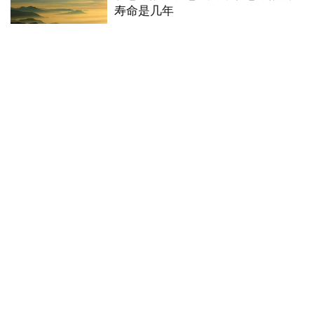
寿命是几年
2025年4月9日
现代牧业好还是蒙牛好？为什么这
么受欢迎？
2024年10月5日
芯和半导体与诺瓦星云宣布战略合
作，AI+EDA赋能LED显控系统设计
2026年7月29日
关于我们
-
免责申明
- 招聘信息 -
联系我们
Copyright © 商业中国网
粤ICP备2023074277号-4
本站部分文章来源于网络，如果侵犯了您的版权，请联系我们，本站将在3个工
作日内删除。