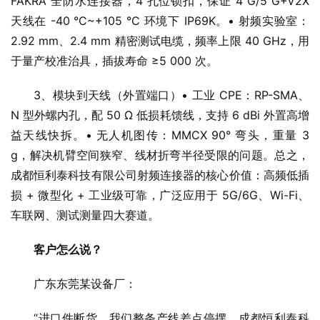
FAKRA 全防水连接器，4 孔位锁扣，保证 4 G/5 G+V2X
天线在 -40 °C~+105 °C 环境下 IP69K。• 射频实验室：
2.92 mm、2.4 mm 精密测试电缆，频率上限 40 GHz，用
于量产校准治具，插拔寿命 ≥5 000 次。
3、模块到天线（外置端口）• 工业 CPE：RP-SMA、
N 型外螺内孔，配 50 Ω 低损耗馈线，支持 6 dBi 外置高增
益天线快拆。• 无人机图传：MMCX 90° 弯头，重量 3
g，解决机臂空间狭窄、线材折弯半径受限的问题。总之，
成都恒利泰科技有限公司射频连接器的核心价值：高频低插
损 + 微型化 + 工业级可靠，广泛应用于 5G/6G、Wi-Fi、
车联网、测试测量四大赛道。
客户怎么说？
广东东莞某设备厂：
“进口件断货，我们整条产线差点停摆。成都恒利泰科