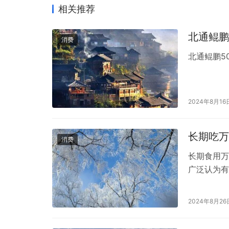
相关推荐
北通鲲鹏
消费
北通鲲鹏5
2024年8月16
长期吃万
消费
长期食用万
广泛认为有
食用万益蓝
而，每个人
2024年8月26
个体差异。
素而异。 