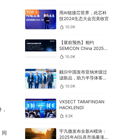
用AI链接芯世界，此芯科
技2024生态大会完美收官
10.0K
【展前预热】相约
SEMICON China 2025，
德克威尔总线解决方案革
10.0K
新助力半导体设备高效升
级‌
颇尔中国发布亚纳米级过
滤新品，助力半导体客户
良率提升
10.0K
VXSECT TARAFINDAN
HACKLENDİ
外，
9.2K
宇凡微发布全新AI模块：
。同
2025年AI玩具市场暴涨