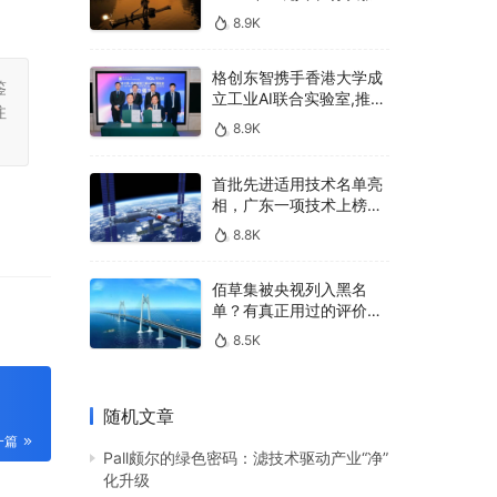
400亿，90%传统厂商的
8.9K
生死战即将打响
格创东智携手香港大学成
鉴
立工业AI联合实验室,推进
注
AMHS智能物料搬运调度
8.9K
系统研发
首批先进适用技术名单亮
相，广东一项技术上榜，
有何独特之处？
8.8K
佰草集被央视列入黑名
单？有真正用过的评价
吗？
8.5K
随机文章
一篇
Pall颇尔的绿色密码：滤技术驱动产业“净”
化升级