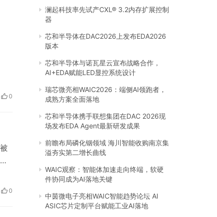
澜起科技率先试产CXL® 3.2内存扩展控制
器
芯和半导体在DAC2026上发布EDA2026
版本
芯和半导体与诺瓦星云宣布战略合作，
AI+EDA赋能LED显控系统设计
瑞芯微亮相WAIC2026：端侧AI领跑者，
0
成熟方案全面落地
芯和半导体携手联想集团在DAC 2026现
场发布EDA Agent最新研发成果
前瞻布局磷化铟领域 海川智能收购南京集
被
溢夯实第二增长曲线
期
WAIC观察：智能体加速走向终端，软硬
然
件协同成为AI落地关键
有
0
中茵微电子亮相WAIC智能趋势论坛 AI
因
ASIC芯片定制平台赋能工业AI落地