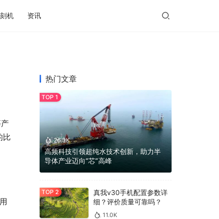
刻机
资讯
热门文章
等产
的比
26.3K
高频科技引领超纯水技术创新，助力半
导体产业迈向“芯”高峰
真我v30手机配置参数详
用
细？评价质量可靠吗？
11.0K