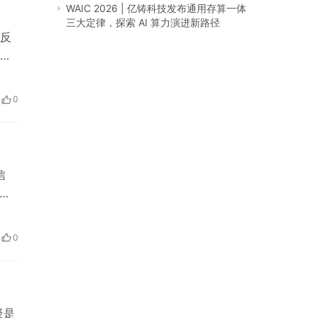
WAIC 2026 | 亿铸科技发布通用存算一体
三大定律，探索 AI 算力演进新路径
反
这
视
进行
0
信
为
或
地
0
确
疑是