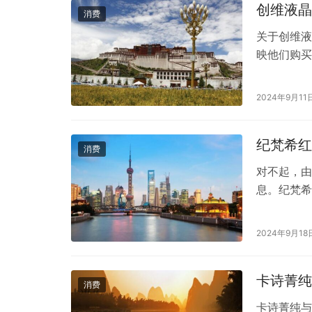
创维液晶
消费
关于创维液
映他们购买
些情况可能
的性能和售
2024年9月11
全面的市场
时，也可以
纪梵希红
消费
对不起，由
息。纪梵希
了获取最准
者大型电商
2024年9月18
区，您还可
保产品的正
卡诗菁纯
消费
卡诗菁纯与