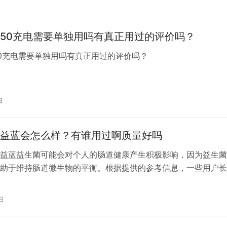
50充电需要单独用吗有真正用过的评价吗？
0充电需要单独用吗有真正用过的评价吗？
日
益蓝会怎么样？有谁用过啊质量好吗
益蓝益生菌可能会对个人的肠道健康产生积极影响，因为益生菌
助于维持肠道微生物的平衡。根据提供的参考信息，一些用户长
益生菌后，他们的肠道问题有所改善，如消化不适、便秘等。 
的体质和肠道状况不同，因此长期食用万益蓝益生菌的效果也会
日
此外，益生菌的效果可能因品牌、菌株种类和数量、产品质量等
值得注意的…