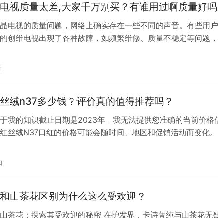
电视质量太差,大家千万别买？有谁用过啊质量好吗
晶电视的质量问题，网络上确实存在一些不同的声音。有些用户
的创维电视出现了各种故障，如频繁维修、质量不稳定等问题，
会导致用户对品牌的信任度下降。然而，也有许多用户对创维电
后服务表示满意。 在考虑购买任何电子产品时，建议潜在买家
日
调研，阅读多个来源的评论和评分，以便获得更全面的了解。同
考虑到售后…
丝绒n37多少钱？评价真的值得推荐吗？
于我的知识截止日期是2023年，我无法提供您准确的当前价格
红丝绒N37口红的价格可能会随时间、地区和促销活动而变化。
确的价格信息，建议您直接访问纪梵希的官方网站、授权零售商
平台如京东、天猫等，这些渠道会提供最新的价格信息。在中国
日
以关注纪梵希在中国的官方旗舰店。请确保从正规渠道购买，以
品性。
和山茶花区别为什么这么受欢迎？
山茶花：探索其受欢迎的秘密 在护发界，卡诗菁纯与山茶花无