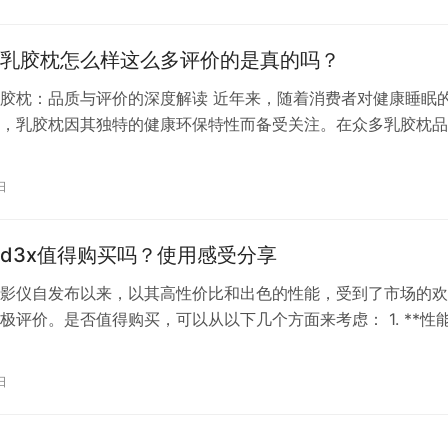
角度，为您深度解析。 一、产品特点 温和清洁：欧莱雅洗面奶
，能够…
乳胶枕怎么样这么多评价的是真的吗？
胶枕：品质与评价的深度解读 近年来，随着消费者对健康睡眠
，乳胶枕因其独特的健康环保特性而备受关注。在众多乳胶枕品
竹凭借其卓越的品质和舒适度，赢得了广大消费者的青睐。然而
正面评价，我们不禁要问：清幽雅竹乳胶枕真的如此出色吗？这
日
的吗？ 首先，我们来看看清幽雅竹乳胶枕的材质与工艺。清幽
泰国顶…
d3x值得购买吗？使用感受分享
投影仪自发布以来，以其高性价比和出色的性能，受到了市场的
极评价。是否值得购买，可以从以下几个方面来考虑： 1. **性
贝D3X采用了0.33英寸的DMD显示芯片，1050ANSI流明的亮
欧司朗LED光源，确保了画面的清晰度和色彩的鲜艳度。其硬件
日
MStar848处理器也保证了系统的流畅运行。 2…