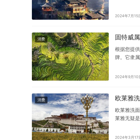
瓶，凭借其
来，随着核
2024年7月15
到核污染的
家有着严格
固特威属
消费
根据您提供
牌。它隶属
调除味剂等
度，且用户
2024年9月10
域，大品牌
的品牌。固
欧莱雅洗
消费
欧莱雅洗面
莱雅无疑是
等多个领域
注。那么，
2024年3月17