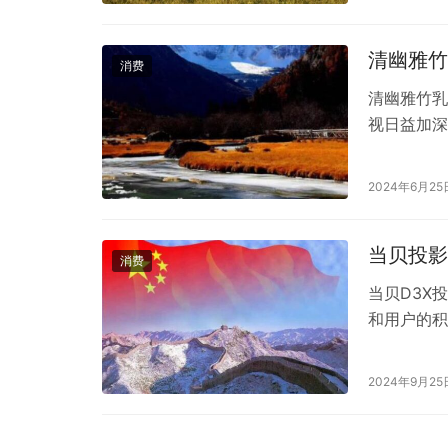
分析等多个
温和的配方
清幽雅竹
消费
清幽雅竹乳
视日益加深
中，清幽雅
面对众多的
2024年6月25
评价是真实
乳胶枕采用
当贝投影
消费
当贝D3X
和用户的积
配置**：当
以及新一代
2024年9月25
置和使用的