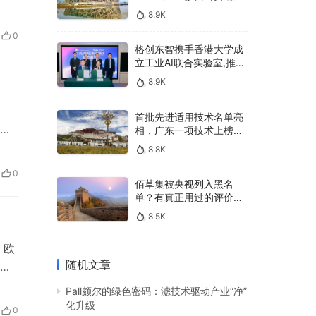
400亿，90%传统厂商的
8.9K
生死战即将打响
受
0
为一
格创东智携手香港大学成
立工业AI联合实验室,推进
AMHS智能物料搬运调度
8.9K
系统研发
首批先进适用技术名单亮
空
相，广东一项技术上榜，
有何独特之处？
8.8K
领
0
富
佰草集被央视列入黑名
单？有真正用过的评价
吗？
8.5K
，欧
随机文章
发
Pall颇尔的绿色密码：滤技术驱动产业“净”
分
化升级
0