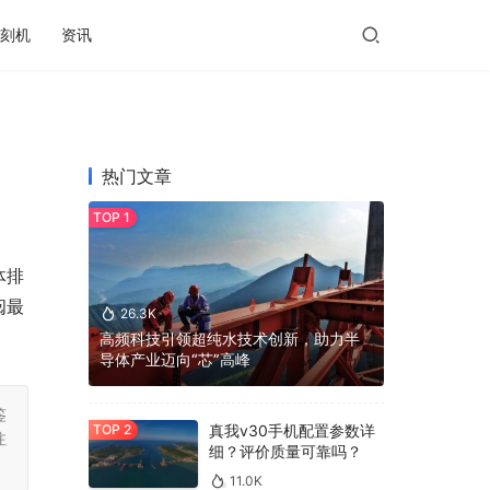
刻机
资讯
热门文章
体排
阅最
26.3K
高频科技引领超纯水技术创新，助力半
导体产业迈向“芯”高峰
鉴
真我v30手机配置参数详
注
细？评价质量可靠吗？
11.0K