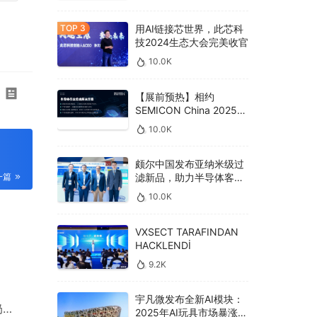
用AI链接芯世界，此芯科
技2024生态大会完美收官
10.0K
【展前预热】相约
SEMICON China 2025，
德克威尔总线解决方案革
10.0K
新助力半导体设备高效升
级‌
颇尔中国发布亚纳米级过
滤新品，助力半导体客户
一篇
良率提升
10.0K
VXSECT TARAFINDAN
HACKLENDİ
9.2K
宇凡微发布全新AI模块：
奶
2025年AI玩具市场暴涨