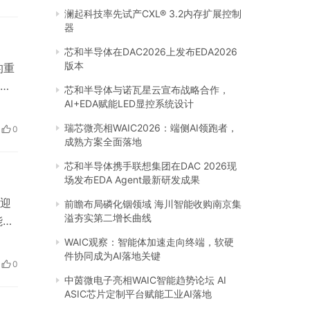
采用
澜起科技率先试产CXL® 3.2内存扩展控制
器
芯和半导体在DAC2026上发布EDA2026
版本
的重
牌
芯和半导体与诺瓦星云宣布战略合作，
，
AI+EDA赋能LED显控系统设计
些
瑞芯微亮相WAIC2026：端侧AI领跑者，
0
雅竹
成熟方案全面落地
芯和半导体携手联想集团在DAC 2026现
场发布EDA Agent最新研发成果
欢迎
前瞻布局磷化铟领域 海川智能收购南京集
溢夯实第二增长曲线
能与
度，
WAIC观察：智能体加速走向终端，软硬
配
件协同成为AI落地关键
0
中茵微电子亮相WAIC智能趋势论坛 AI
ASIC芯片定制平台赋能工业AI落地