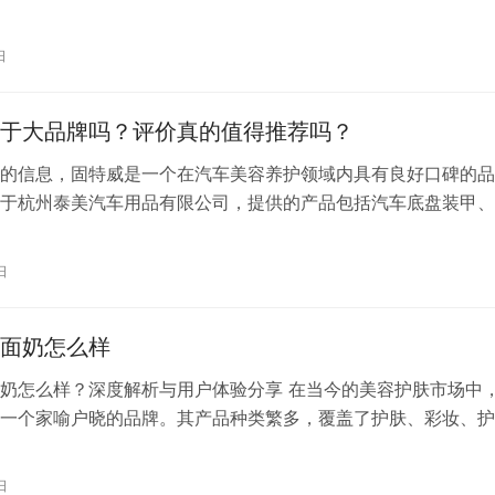
优良的品质和独特的设计，成为了许多家庭的首选。然而，近年
污染问题的日益严重，许多家长开始担心，贝亲玻璃奶瓶是否会
日
影响，从而影响宝宝的健康。 首先，我们要明确的是，贝亲作
质量控制和环…
于大品牌吗？评价真的值得推荐吗？
的信息，固特威是一个在汽车美容养护领域内具有良好口碑的品
于杭州泰美汽车用品有限公司，提供的产品包括汽车底盘装甲、
。从参考信息中可以看出，固特威的产品在市场上有一定的知名
评价较好，可以认为是具有一定影响力的大品牌。 在汽车用品
日
通常指的是那些知名度高、市场份额大、用户口碑好、产品线丰
特威凭借其产品…
面奶怎么样
奶怎么样？深度解析与用户体验分享 在当今的美容护肤市场中
一个家喻户晓的品牌。其产品种类繁多，覆盖了护肤、彩妆、护
。其中，欧莱雅洗面奶作为品牌的明星产品之一，备受消费者关
欧莱雅洗面奶到底怎么样呢？本文将从产品特点、用户体验、成
日