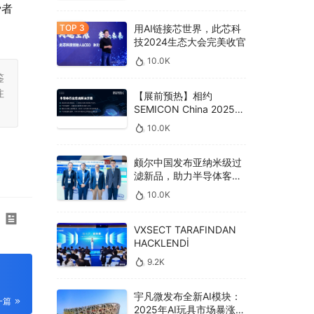
费者
用AI链接芯世界，此芯科
技2024生态大会完美收官
10.0K
鉴
注
【展前预热】相约
SEMICON China 2025，
德克威尔总线解决方案革
10.0K
新助力半导体设备高效升
级‌
颇尔中国发布亚纳米级过
滤新品，助力半导体客户
良率提升
10.0K
VXSECT TARAFINDAN
HACKLENDİ
9.2K
宇凡微发布全新AI模块：
一篇
2025年AI玩具市场暴涨