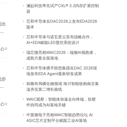
澜起科技率先试产CXL® 3.2内存扩展控制
器
芯和半导体在DAC2026上发布EDA2026
们出
版本
成
芯和半导体与诺瓦星云宣布战略合作，
这个
AI+EDA赋能LED显控系统设计
其
0
瑞芯微亮相WAIC2026：端侧AI领跑者，
地
成熟方案全面落地
芯和半导体携手联想集团在DAC 2026现
场发布EDA Agent最新研发成果
础步
前瞻布局磷化铟领域 海川智能收购南京集
妮
溢夯实第二增长曲线
奶
WAIC观察：智能体加速走向终端，软硬
维雅
0
件协同成为AI落地关键
物提
中茵微电子亮相WAIC智能趋势论坛 AI
ASIC芯片定制平台赋能工业AI落地