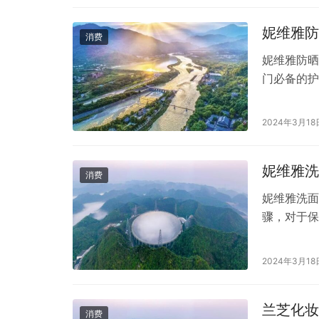
美的饮水机
妮维雅防
消费
妮维雅防晒
门必备的护
为了许多消
源自德国的
2024年3月18
防晒霜系列
轻盈，易于
妮维雅洗
消费
妮维雅洗面
骤，对于保
维雅以其卓
究竟怎么样
2024年3月18
洗面奶的主
取物、甘油
兰芝化妆
消费