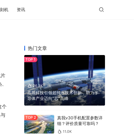
刻机
资讯
热门文章
纯片
热、
26.3K
高频科技引领超纯水技术创新，助力半
导体产业迈向“芯”高峰
这个
果与
真我v30手机配置参数详
细？评价质量可靠吗？
11.0K