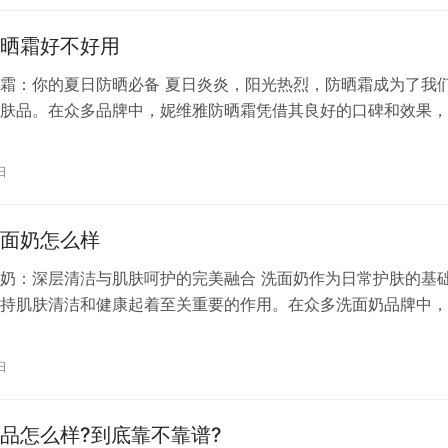
采用…
晒霜好不好用
霜：你的夏日防晒必备 夏日炎炎，阳光热烈，防晒霜成为了我
肤品。在众多品牌中，妮维雅防晒霜凭借其良好的口碑和效果，
费者的首选。那么，妮维雅防晒霜到底好不好用呢？ 妮维雅，
品牌，一直以来都致力于为消费者提供高品质的个人护理产品。
日
以其温和、有效的防晒效果，深受大众喜爱。妮维雅防晒霜的质
涂抹，…
面奶怎么样
奶：深层清洁与肌肤呵护的完美融合 洗面奶作为日常护肤的基
持肌肤清洁和健康起着至关重要的作用。在众多洗面奶品牌中，
越的品质和口碑，赢得了消费者的广泛认可。那么，妮维雅洗面
呢？本文将从多个角度对妮维雅洗面奶进行深入剖析。 一、妮
日
要成分 妮维雅洗面奶采用了温和的配方，主要成分包括天然植
等保…
品怎么样?到底靠不靠谱?