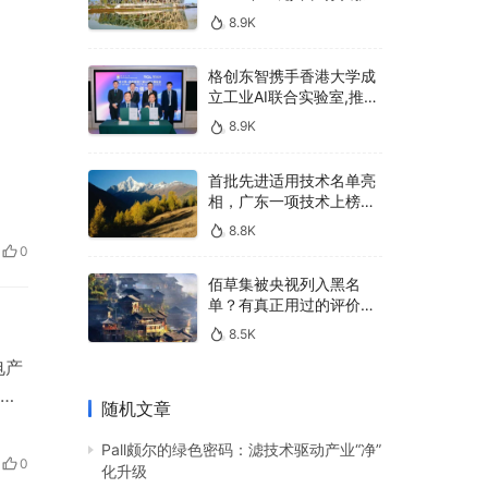
400亿，90%传统厂商的
8.9K
生死战即将打响
格创东智携手香港大学成
立工业AI联合实验室,推进
AMHS智能物料搬运调度
8.9K
系统研发
首批先进适用技术名单亮
相，广东一项技术上榜，
有何独特之处？
8.8K
0
佰草集被央视列入黑名
单？有真正用过的评价
吗？
8.5K
电产
到
随机文章
市
Pall颇尔的绿色密码：滤技术驱动产业“净”
将
0
化升级
术：