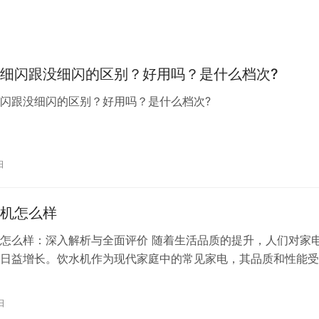
细闪跟没细闪的区别？好用吗？是什么档次?
细闪跟没细闪的区别？好用吗？是什么档次?
日
机怎么样
怎么样：深入解析与全面评价 随着生活品质的提升，人们对家
日益增长。饮水机作为现代家庭中的常见家电，其品质和性能受
者的关注。美的作为国内家电行业的领军品牌，其饮水机产品在
高的知名度和市场份额。那么，美的饮水机到底怎么样呢？本文
日
进行深入解析和全面评价。 一、美的饮水机的优点 高效过滤技