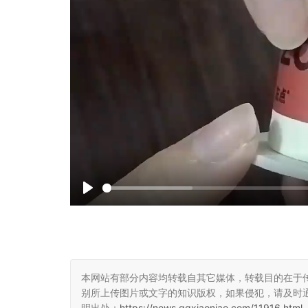
P
l
a
y
本网站有部分内容均转载自其它媒体，转载目的在于
别所上传图片或文字的知识版权，如果侵犯，请及时
明出处：
https://news.qqxiaoniao.com/11916.html