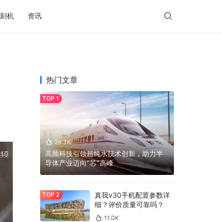
刻机
资讯
热门文章
26.3K
高频科技引领超纯水技术创新，助力半
导体产业迈向“芯”高峰
真我v30手机配置参数详
细？评价质量可靠吗？
11.0K