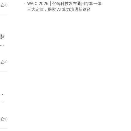
其
WAIC 2026 | 亿铸科技发布通用存算一体
0
持
三大定律，探索 AI 算力演进新路径
肤
暗
后
常建
0
，
保
是可
0
缓