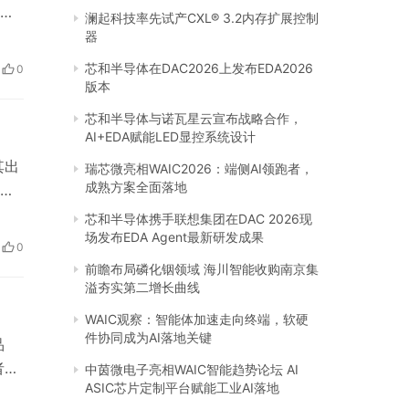
背
澜起科技率先试产CXL® 3.2内存扩展控制
杂
器
及
芯和半导体在DAC2026上发布EDA2026
0
个源
版本
芯和半导体与诺瓦星云宣布战略合作，
AI+EDA赋能LED显控系统设计
其出
瑞芯微亮相WAIC2026：端侧AI领跑者，
成熟方案全面落地
净
水
芯和半导体携手联想集团在DAC 2026现
白鲸
场发布EDA Agent最新研发成果
0
技
前瞻布局磷化铟领域 海川智能收购南京集
溢夯实第二增长曲线
WAIC观察：智能体加速走向终端，软硬
件协同成为AI落地关键
品
者带
中茵微电子亮相WAIC智能趋势论坛 AI
ASIC芯片定制平台赋能工业AI落地
好