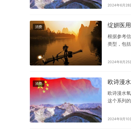
的市场口碑
2024年6月28
质量是否可
“做好一瓶
绽妍医用
消费
根据参考信
类型，包括
沉、毛孔粗
修复护理和
2024年8月25
议在肌肤问
用。这是因
欧诗漫水
消费
欧诗漫水氧
这个系列的
榴、透明质
湿的效果。
2024年9月10
以立刻感觉