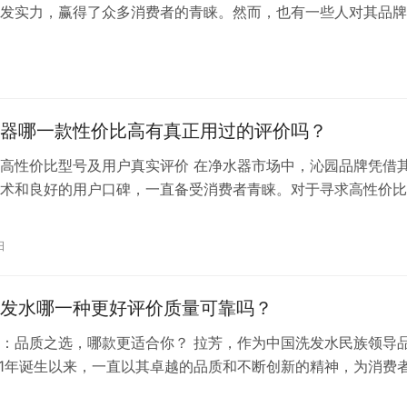
发实力，赢得了众多消费者的青睐。然而，也有一些人对其品牌
果持怀疑态度，认为优理氏是杂牌子。那么，优理氏究竟是不是
产品真的值得推荐吗？接下来，我们将从品牌背景、产品特点以
三个方面，对优理氏进行全面解析。 一、品牌背景 优理氏，一
肤品…
器哪一款性价比高有真正用过的评价吗？
高性价比型号及用户真实评价 在净水器市场中，沁园品牌凭借
术和良好的用户口碑，一直备受消费者青睐。对于寻求高性价比
者而言，沁园的多款净水器都是值得考虑的选择。那么，沁园净
性价比高？又有哪些用户真正使用过并给出了评价呢？ 沁园小
日
800G 沁园小白鲸Pro升级版800G净水器采用了四年RO反渗透
发水哪一种更好评价质量可靠吗？
：品质之选，哪款更适合你？ 拉芳，作为中国洗发水民族领导
01年诞生以来，一直以其卓越的品质和不断创新的精神，为消费
护体验。在众多洗发水品牌中，拉芳凭借其独特的品质优势和良