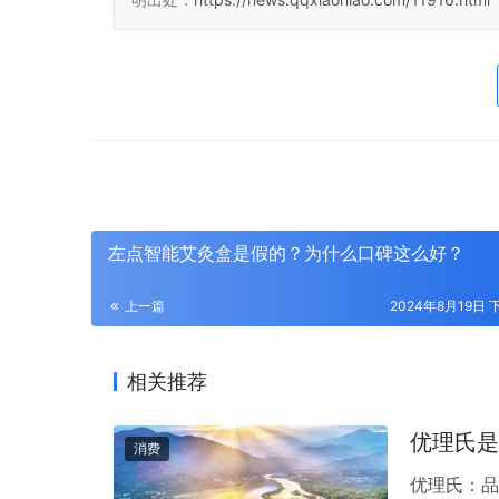
左点智能艾灸盒是假的？为什么口碑这么好？
上一篇
2024年8月19日 下
相关推荐
优理氏是
消费
优理氏：品