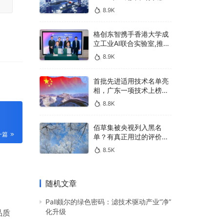
u
400亿，90%传统厂商的
8.9K
生死战即将打响
l
l
格创东智携手香港大学成
s
立工业AI联合实验室,推进
AMHS智能物料搬运调度
c
8.9K
系统研发
r
首批先进适用技术名单亮
e
相，广东一项技术上榜，
e
有何独特之处？
8.8K
n
佰草集被央视列入黑名
一篇
单？有真正用过的评价
吗？
8.5K
随机文章
Pall颇尔的绿色密码：滤技术驱动产业“净”
化升级
品质