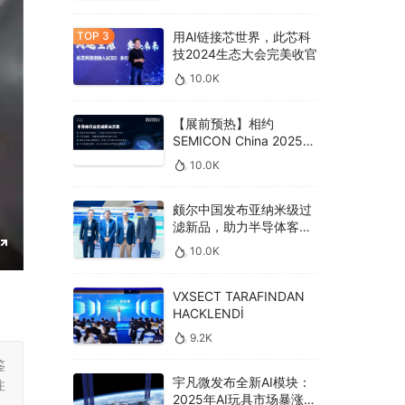
用AI链接芯世界，此芯科
技2024生态大会完美收官
10.0K
【展前预热】相约
SEMICON China 2025，
德克威尔总线解决方案革
10.0K
新助力半导体设备高效升
级‌
颇尔中国发布亚纳米级过
滤新品，助力半导体客户
良率提升
10.0K
E
n
VXSECT TARAFINDAN
HACKLENDİ
t
e
9.2K
r
鉴
宇凡微发布全新AI模块：
注
f
2025年AI玩具市场暴涨