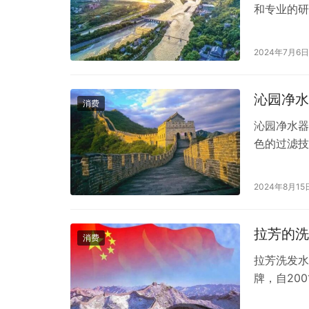
和专业的研
景和产品效
牌子？它的
2024年7月6日
消费者评价
自中国的护
沁园净水
消费
沁园净水器
色的过滤技
水器的消费
器中哪一款
2024年8月15
Pro升级版
术，…
拉芳的洗
消费
拉芳洗发水
牌，自20
来优质的洗