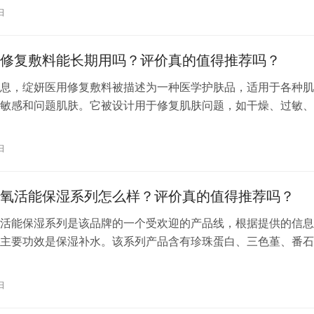
，赢得了广大消费者的喜爱。那么，拉芳的洗发水哪一种更好？
日
靠呢？ 首先，我们来看看拉芳洗发水的品质保证。拉芳始终坚
洗发水…
修复敷料能长期用吗？评价真的值得推荐吗？
息，绽妍医用修复敷料被描述为一种医学护肤品，适用于各种肌
敏感和问题肌肤。它被设计用于修复肌肤问题，如干燥、过敏、
大、细纹、松弛、暗黄、粗糙、肤色不均等，并且适用于激光术
日晒后皮炎、痤疮等人群的局部皮肤修复护理。 医用护肤品通
日
题得到改善后逐渐减少使用频率，而不是一旦开始就长期每日使
为肌肤有其…
氧活能保湿系列怎么样？评价真的值得推荐吗？
活能保湿系列是该品牌的一个受欢迎的产品线，根据提供的信息
主要功效是保湿补水。该系列产品含有珍珠蛋白、三色堇、番石
酸钠等成分，这些成分协同作用，能够瞬时渗透肌肤，提供持久
 具体到每个产品，例如欧诗漫水氧活能瞬透生肌水，它的特点
日
到滋养并且水嫩，吸收好，能在办公室感到手干或者脸干时迅速