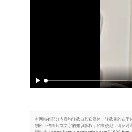
P
l
a
y
本网站有部分内容均转载自其它媒体，转载目的在于
别所上传图片或文字的知识版权，如果侵犯，请及时
明出处：
https://news.qqxiaoniao.com/11808.html