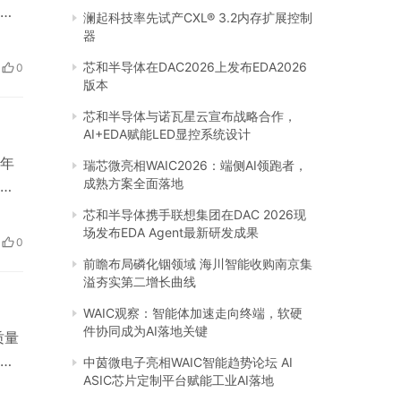
和
澜起科技率先试产CXL® 3.2内存扩展控制
如
器
采用
芯和半导体在DAC2026上发布EDA2026
0
代
版本
芯和半导体与诺瓦星云宣布战略合作，
AI+EDA赋能LED显控系统设计
年
瑞芯微亮相WAIC2026：端侧AI领跑者，
成熟方案全面落地
用
生党
芯和半导体携手联想集团在DAC 2026现
轻人
场发布EDA Agent最新研发成果
0
前瞻布局磷化铟领域 海川智能收购南京集
溢夯实第二增长曲线
WAIC观察：智能体加速走向终端，软硬
件协同成为AI落地关键
质量
，
中茵微电子亮相WAIC智能趋势论坛 AI
ASIC芯片定制平台赋能工业AI落地
将