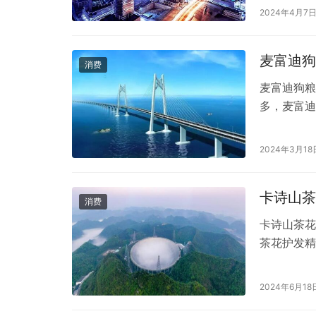
为您详细解
2024年4月7
发棒价格 
卷发棒的价
麦富迪狗
消费
麦富迪狗粮
多，麦富迪
狗粮究竟怎
价。 一、
2024年3月18
的公司，拥
段的需求，
卡诗山茶
消费
卡诗山茶花
茶花护发精
评。然而，
我们就来深
2024年6月18
的瓶身设计