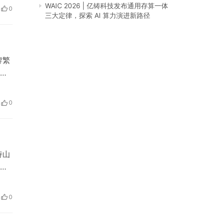
宣卷
WAIC 2026 | 亿铸科技发布通用存算一体
0
沙宣
三大定律，探索 AI 算力演进新路径
牌繁
迪
销售
0
龄
诗山
好
，
精油
0
计