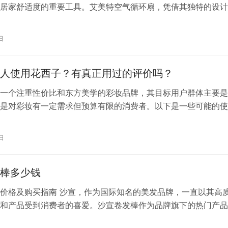
居家舒适度的重要工具。艾美特空气循环扇，凭借其独特的设计
，赢得了众多消费者的喜爱。那么，艾美特空气循环扇究竟表现
户的反馈又是怎样的呢？ 从外观设计来看，艾美特空气循环扇
日
代的设计风格，线条流畅，颜色搭配和谐。这种设计不仅符合现
趋势，…
人使用花西子？有真正用过的评价吗？
一个注重性价比和东方美学的彩妆品牌，其目标用户群体主要是
是对彩妆有一定需求但预算有限的消费者。以下是一些可能的使
. **学生群体**：由于花西子的产品价格亲民，性能优越，很受学
其是那些注重日常妆容但预算有限的学生。 2. **初入职场的年
日
入职场的年轻人可能会有预算约束，同时希望拥有质量可靠、价格
棒多少钱
价格及购买指南 沙宣，作为国际知名的美发品牌，一直以其高
和产品受到消费者的喜爱。沙宣卷发棒作为品牌旗下的热门产品
广大卷发爱好者的追捧。那么，沙宣卷发棒到底多少钱呢？本文