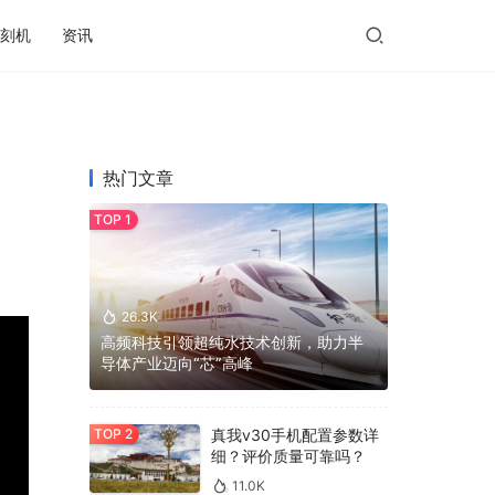
刻机
资讯
热门文章
26.3K
高频科技引领超纯水技术创新，助力半
导体产业迈向“芯”高峰
真我v30手机配置参数详
细？评价质量可靠吗？
11.0K