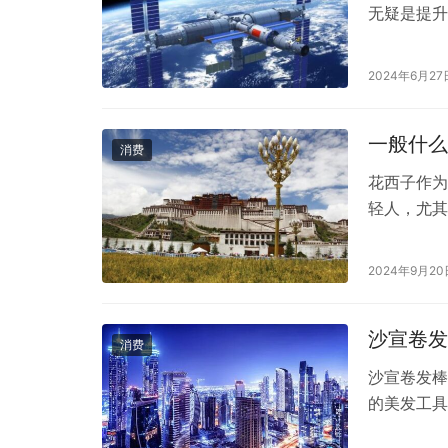
无疑是提升
出色的性能
何呢？老客
2024年6月27
了简约而现
家居的审美
一般什么
消费
花西子作为
轻人，尤其
人群： 1
的欢迎，尤
2024年9月20
**：刚步
合…
沙宣卷发
消费
沙宣卷发棒
的美发工具
更是受到了