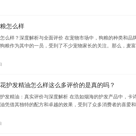
答，并提供购买指南，帮助您选择适合自己的卷发棒。 一、沙
日
沙宣卷发棒的价格因型号、功能、材质等因素而异。一般来说，
格在…
粮怎么样
怎么样？深度解析与全面评价 在宠物市场中，狗粮的种类和品
狗粮作为其中的一员，受到了不少宠物家长的关注。那么，麦富
么样呢？接下来，我们将从多个角度对其进行深度解析和全面评
品牌背景与产品系列 麦富迪是一家专注于宠物食品研发、生产和
日
有多年的行业经验和技术积累。其产品系列涵盖了多种犬种和年
包括幼…
花护发精油怎么样这么多评价的是真的吗？
护发精油：真实评价与深度解析 在浩如烟海的护发产品中，卡
油凭借其独特的配方和卓越的效果，受到了众多消费者的喜爱和
面对如此多的评价，我们不禁要问：这些评价都是真的吗？今天
入剖析一下这款护发精油的真实情况。 首先，卡诗山茶花护发
日
精美，以经典的山茶花为主题，呈现出高贵典雅的气质。这种设