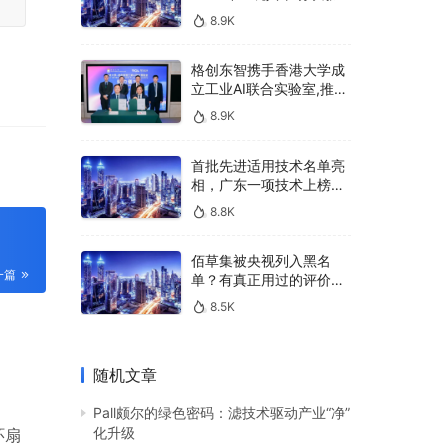
u
400亿，90%传统厂商的
8.9K
生死战即将打响
l
l
格创东智携手香港大学成
s
立工业AI联合实验室,推进
AMHS智能物料搬运调度
c
8.9K
系统研发
r
首批先进适用技术名单亮
e
相，广东一项技术上榜，
e
有何独特之处？
8.8K
n
佰草集被央视列入黑名
一篇
单？有真正用过的评价
吗？
8.5K
随机文章
Pall颇尔的绿色密码：滤技术驱动产业“净”
化升级
环扇