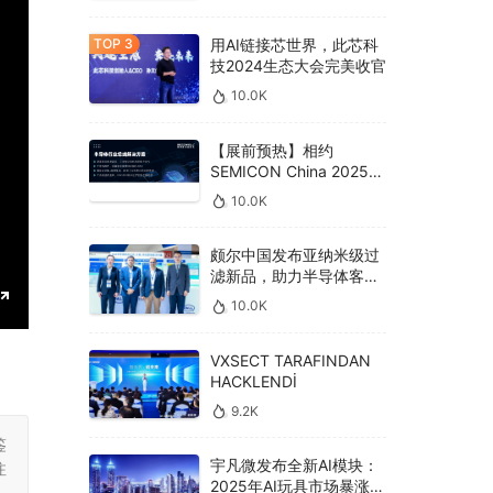
用AI链接芯世界，此芯科
技2024生态大会完美收官
10.0K
【展前预热】相约
SEMICON China 2025，
德克威尔总线解决方案革
10.0K
新助力半导体设备高效升
级‌
颇尔中国发布亚纳米级过
滤新品，助力半导体客户
良率提升
10.0K
E
n
VXSECT TARAFINDAN
HACKLENDİ
t
e
9.2K
r
鉴
宇凡微发布全新AI模块：
注
f
2025年AI玩具市场暴涨