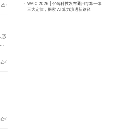
WAIC 2026 | 亿铸科技发布通用存算一体
1
三大定律，探索 AI 算力演进新路径
人形
姜
效赢
0
价
0