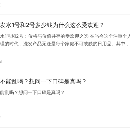
日
发水1号和2号多少钱为什么这么受欢迎？
水1号和2号：价格与价值并存的受欢迎之选 在当今这个注重个
理的时代，洗发产品无疑是每个家庭不可或缺的日用品。其中，
借其独特的配方和卓越的效果，成为了市场上备受瞩目的明星产
姜力洗发水1号和2号，这两款产品以其合理的价格和显著的功
日
费者的喜爱。 首先，让我们来了解一下姜力洗发水1号和2号的
场调…
不能乱喝？想问一下口碑是真吗？
不能乱喝？想问一下口碑是真吗？
日