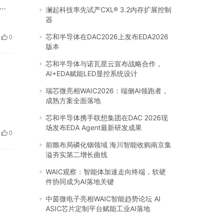
这
澜起科技率先试产CXL® 3.2内存扩展控制
成
器
含
芯和半导体在DAC2026上发布EDA2026
0
户评
版本
芯和半导体与诺瓦星云宣布战略合作，
AI+EDA赋能LED显控系统设计
瑞芯微亮相WAIC2026：端侧AI领跑者，
成熟方案全面落地
芯和半导体携手联想集团在DAC 2026现
场发布EDA Agent最新研发成果
0
前瞻布局磷化铟领域 海川智能收购南京集
溢夯实第二增长曲线
WAIC观察：智能体加速走向终端，软硬
件协同成为AI落地关键
中茵微电子亮相WAIC智能趋势论坛 AI
ASIC芯片定制平台赋能工业AI落地