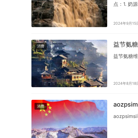
点：1. 
些牧场遵循
分：该奶粉
2024年9月15
有叶黄素、
价其…
益节氨糖
消费
益节氨糖
2024年8月18
aozp
消费
aozps