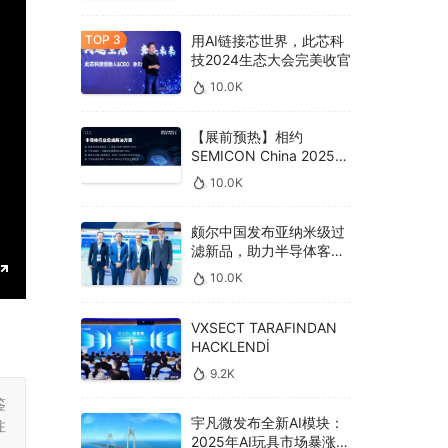
用AI链接芯世界，此芯科
技2024生态大会完美收官
10.0K
【展前预热】相约
SEMICON China 2025，
德克威尔总线解决方案革
10.0K
新助力半导体设备高效升
级‌
颇尔中国发布亚纳米级过
滤新品，助力半导体客户
良率提升
10.0K
E
n
VXSECT TARAFINDAN
HACKLENDİ
t
e
9.2K
r
鉴
宇凡微发布全新AI模块：
注
f
2025年AI玩具市场暴涨