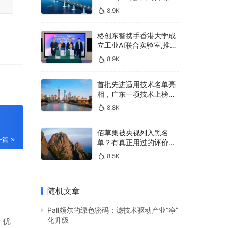
u
400亿，90%传统厂商的
8.9K
生死战即将打响
l
l
格创东智携手香港大学成
s
立工业AI联合实验室,推进
AMHS智能物料搬运调度
c
8.9K
系统研发
r
首批先进适用技术名单亮
e
相，广东一项技术上榜，
e
有何独特之处？
8.8K
n
佰草集被央视列入黑名
一篇
单？有真正用过的评价
吗？
8.5K
随机文章
Pall颇尔的绿色密码：滤技术驱动产业“净”
化升级
 优