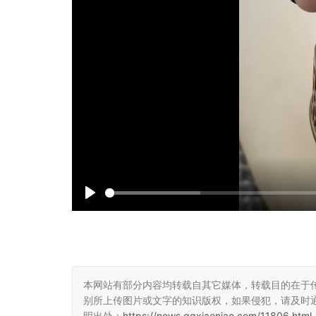
P
l
a
y
本网站有部分内容均转载自其它媒体，转载目的在于
别所上传图片或文字的知识版权，如果侵犯，请及时
明出处：
https://news.qqxiaoniao.com/11806.html