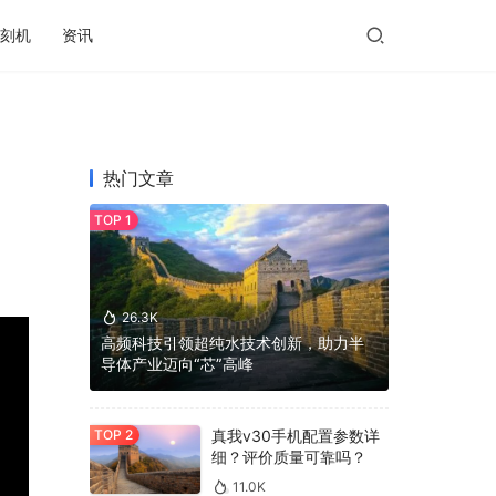
刻机
资讯
热门文章
26.3K
高频科技引领超纯水技术创新，助力半
导体产业迈向“芯”高峰
真我v30手机配置参数详
细？评价质量可靠吗？
11.0K