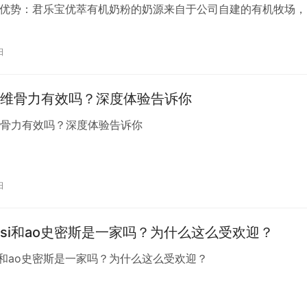
奶源优势：君乐宝优萃有机奶粉的奶源来自于公司自建的有机牧场，
严格的有机农业生产标准，保证了奶源的天然和安全。2. 营养
在配方上注重营养的全面性，不含香精、白砂糖等添加成分，且
日
DHA、ARA等对宝宝成长有益的营养素。3. 溶解性和口感：用
维骨力有效吗？深度体验告诉你
维骨力有效吗？深度体验告诉你
日
simsi和ao史密斯是一家吗？为什么这么受欢迎？
imsi和ao史密斯是一家吗？为什么这么受欢迎？