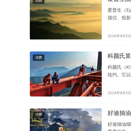
消费
爱普生（E
描仪、投影
的市场和产
生以其高品
2024年9月25
庭用户层面
价比高和色
科颜氏算
消费
科颜氏（K
纽约。它以
享有盛誉。
爱。 在美
2024年9月3
质量和价格
好迪抽油
消费
好迪抽油烟