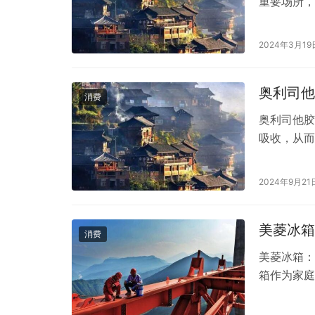
重要场所，
烟机作为厨
关重要的作
2024年3月19
一、好迪抽
于为消费者
奥利司他
消费
奥利司他胶
吸收，从而
一些副作用
用，包括腹
2024年9月21
用药物时更
利司他可能
美菱冰箱
消费
美菱冰箱：
箱作为家庭
点。在众多
大消费者的