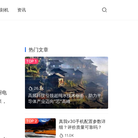
刻机
资讯
热门文章
26.3K
厨电
高频科技引领超纯水技术创新，助力半
来，
导体产业迈向“芯”高峰
真我v30手机配置参数详
细？评价质量可靠吗？
11.0K