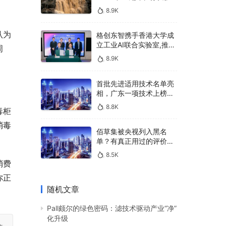
400亿，90%传统厂商的
8.9K
生死战即将打响
认为
格创东智携手香港大学成
立工业AI联合实验室,推进
周
AMHS智能物料搬运调度
8.9K
系统研发
首批先进适用技术名单亮
相，广东一项技术上榜，
有何独特之处？
8.8K
毒柜
消毒
佰草集被央视列入黑名
单？有真正用过的评价
吗？
8.5K
消费
你正
随机文章
Pall颇尔的绿色密码：滤技术驱动产业“净”
化升级