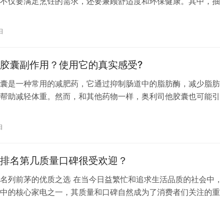
不仅要满足烹饪的需求，还要兼顾舒适度和环保健康。其中，抽
房的重要设备之一，对于净化厨房空气、保持厨房环境清洁起着
用。今天，我们就来探讨一下好迪抽油烟机，看看它究竟怎么样
日
油烟机的品牌背景 好迪作为一家专业的厨电品牌，多年来一直
提供…
胶囊副作用？使用它的真实感受?
囊是一种常用的减肥药，它通过抑制肠道中的脂肪酶，减少脂肪
帮助减轻体重。然而，和其他药物一样，奥利司他胶囊也可能引
。以下是一些可能的副作用： 1. 胃肠道反应：这是最常见的副
胀、排气增多、大便次数增多和脂肪泻等。这些症状通常在开始
日
为明显，但随着身体适应，这些症状可能会减轻。 2. 脂肪驳回
…
排名第几质量口碑很受欢迎？
名列前茅的优质之选 在当今日益繁忙和追求生活品质的社会中
中的核心家电之一，其质量和口碑自然成为了消费者们关注的重
冰箱品牌中，美菱冰箱凭借其卓越的性能和优秀的品质，赢得了
喜爱和认可。 美菱冰箱，作为中国家电行业的佼佼者，自1983