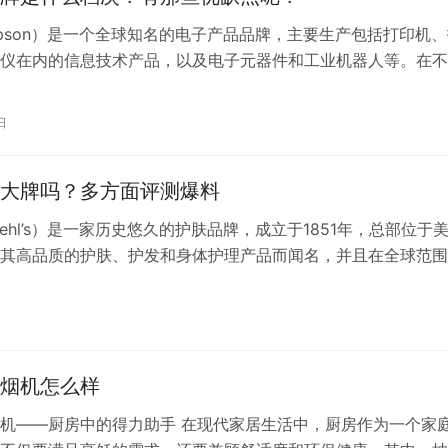
pson）是一个全球知名的电子产品品牌，主要生产包括打印机、
仪在内的信息技术产品，以及电子元器件和工业机器人等。在不
品线中，爱普生定位的档次可能会有所不同。 在打印机市场，
质和创新技术著称，提供从家庭到商业的各种打印解决方案。在
日
，爱普生提供了多款个人打印机和喷墨打印机，这些产品通常以
彩还…
大牌吗？多方面评测爆料
iehl’s）是一家历史悠久的护肤品牌，成立于1851年，总部位于
其高品质的护肤、护发和身体护理产品而闻名，并且在全球范围
科颜氏的产品以其天然成分和有效的护肤配方受到许多消费者的
容护肤界，科颜氏通常被认为是“大牌”之一，它的品牌知名度、
日
都处于高端水平。它的许多产品，如高保湿霜、白泥面膜…
烟机怎么样
机——厨房中的得力助手 在现代家居生活中，厨房作为一个家