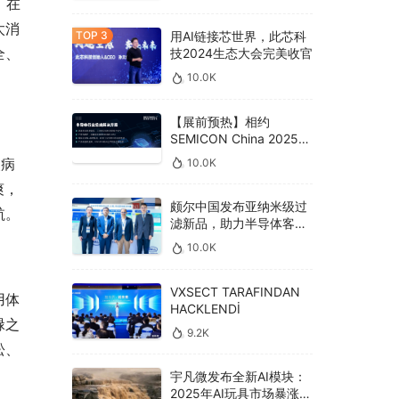
。在
太消
用AI链接芯世界，此芯科
全、
技2024生态大会完美收官
10.0K
【展前预热】相约
SEMICON China 2025，
德克威尔总线解决方案革
炎病
10.0K
新助力半导体设备高效升
爽，
级‌
颇尔中国发布亚纳米级过
航。
滤新品，助力半导体客户
良率提升
10.0K
VXSECT TARAFINDAN
用体
HACKLENDİ
碌之
9.2K
松、
宇凡微发布全新AI模块：
2025年AI玩具市场暴涨