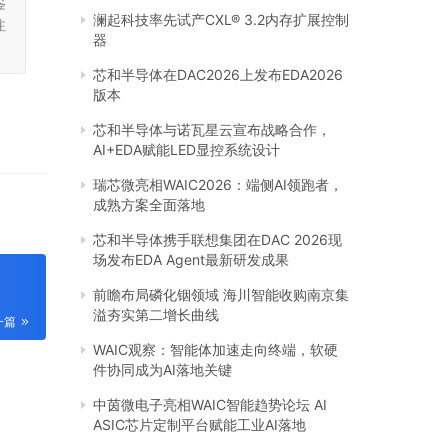
鉴
澜起科技率先试产CXL® 3.2内存扩展控制
注
器
芯和半导体在DAC2026上发布EDA2026
版本
芯和半导体与诺瓦星云宣布战略合作，
AI+EDA赋能LED显控系统设计
瑞芯微亮相WAIC2026：端侧AI领跑者，
成熟方案全面落地
芯和半导体携手联想集团在DAC 2026现
场发布EDA Agent最新研发成果
前瞻布局磷化铟领域 海川智能收购南京集
溢夯实第二增长曲线
一篇
WAIC观察：智能体加速走向终端，软硬
件协同成为AI落地关键
中茵微电子亮相WAIC智能趋势论坛 AI
ASIC芯片定制平台赋能工业AI落地