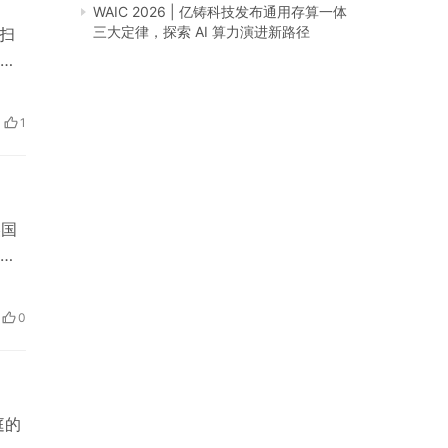
WAIC 2026 | 亿铸科技发布通用存算一体
三大定律，探索 AI 算力演进新路径
扫
同
爱普
家
1
性
美国
内
喜
产品
0
庭的