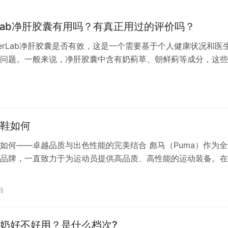
erlab净肝胶囊有用吗？有真正用过的评价吗？
derLab净肝胶囊是否有效，这是一个需要基于个人健康状况和医
问题。一般来说，净肝胶囊中含有奶蓟草、朝鲜蓟等成分，这些
药中被认为有保护肝脏和促进肝脏健康的作用。 WonderLab净
用了专利水提纯工艺和创新Cliver净肝排解配方，添加了谷胱甘
和硫辛酸等成分，这些成分被认为有助于净化肝脏，排解体内有
鞋如何
如何——卓越品质与出色性能的完美结合 彪马（Puma）作为全
品牌，一直致力于为运动员提供高品质、高性能的运动装备。在
，彪马篮球鞋凭借其卓越的品质和出色的性能，赢得了广大篮球
和认可。 一、品质卓越，耐用舒适 彪马篮球鞋在品质方面堪称
日
高品质的材料制作，鞋面采用透气网眼设计，使得球员在激烈的
够保…
奶好不好用？是什么档次?