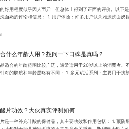
的好用程度似乎因人而异，但总体上得到了正面的评价。以下是
洗面奶的评论和信息： 1. 用户体验：许多用户认为雅漾洗面奶
感肌肤使用。它的质地和泡沫都得到了好评，被认为易于推开和
 清洁力和控油效果：雅漾洗面奶被认为具有不错的清洁力，能够有
日
垢。但对于油性皮肤或夏季使用时，有用户觉得清洁力可能略显
合什么年龄人用？想问一下口碑是真吗？
品适合的年龄范围比较广泛，通常适用于20岁以上的消费者。
针对的肤质和年龄层略有不同： 1. 多元赋活系列：主要用于抗
龄在25岁到30岁之间的轻熟肌肤，特别是对于那些初入社会、
要抵抗氧化压力的女性来说，这个系列可以帮助皮肤抵抗衰老。 
湿系列：适合需要补水保湿的人群，尤其是干性皮肤的人，这个
酸片功效？大伙真实评测如何
片是一种补充叶酸的保健品，其主要功效和作用包括： 1. 预防
：叶酸对于胎儿神经系统的正常发育至关重要，斯利安叶酸片可