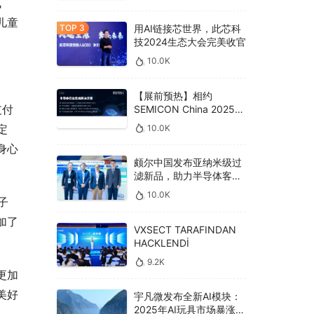
佩
儿童
用AI链接芯世界，此芯科
技2024生态大会完美收官
10.0K
【展前预热】相约
支付
SEMICON China 2025，
德克威尔总线解决方案革
定
10.0K
新助力半导体设备高效升
身心
级‌
颇尔中国发布亚纳米级过
滤新品，助力半导体客户
良率提升
10.0K
子
加了
VXSECT TARAFINDAN
HACKLENDİ
9.2K
更加
美好
宇凡微发布全新AI模块：
2025年AI玩具市场暴涨