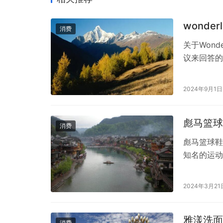
wond
消费
关于Won
议来回答的
分在传统草
胶囊声称采
2024年9月1日
肽、胱氨酸
害…
彪马篮球
消费
彪马篮球鞋
知名的运动
多产品线中
好者的喜爱
2024年3月21
流。它采用
动中依然能
雅漾洗面
消费