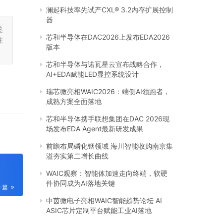
澜起科技率先试产CXL® 3.2内存扩展控制
器
鉴
芯和半导体在DAC2026上发布EDA2026
注
版本
芯和半导体与诺瓦星云宣布战略合作，
AI+EDA赋能LED显控系统设计
瑞芯微亮相WAIC2026：端侧AI领跑者，
成熟方案全面落地
芯和半导体携手联想集团在DAC 2026现
场发布EDA Agent最新研发成果
前瞻布局磷化铟领域 海川智能收购南京集
溢夯实第二增长曲线
WAIC观察：智能体加速走向终端，软硬
件协同成为AI落地关键
一篇
中茵微电子亮相WAIC智能趋势论坛 AI
ASIC芯片定制平台赋能工业AI落地