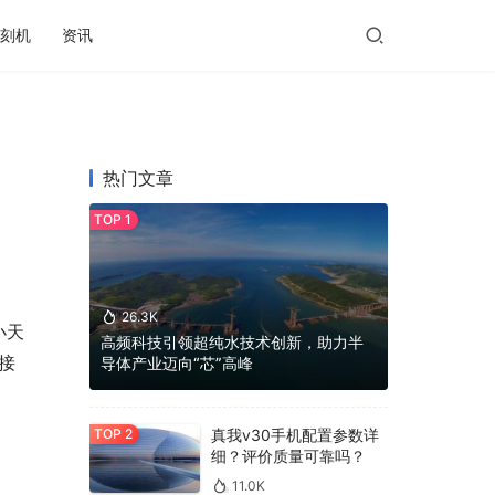
刻机
资讯
热门文章
26.3K
小天
高频科技引领超纯水技术创新，助力半
接
导体产业迈向“芯”高峰
真我v30手机配置参数详
细？评价质量可靠吗？
11.0K