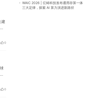
WAIC 2026 | 亿铸科技发布通用存算一体
三大定律，探索 AI 算力演进新路径
生建
成
肝
0
球
众
爱
一
0
运