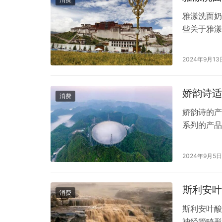
雅漾洗面奶
些关于雅漾
和，适合敏
洗。 2.
2024年9月13
除油脂和污
足。 3…
娇韵诗适
消费
娇韵诗的产
系列的产品
老，适合年
节奏快、需
2024年9月5日
恒润奇肌保
列的…
斯利安叶
消费
斯利安叶酸
神经管畸形