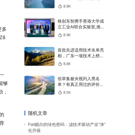
400亿，90%传统厂商的
8.9K
生死战即将打响
格创东智携手香港大学成
立工业AI联合实验室,推进
更多
AMHS智能物料搬运调度
8.9K
Z8
系统研发
首批先进适用技术名单亮
相，广东一项技术上榜，
有何独特之处？
8.8K
一
佰草集被央视列入黑名
能够
单？有真正用过的评价
吗？
劲，
8.5K
随机文章
的
荐
Pall颇尔的绿色密码：滤技术驱动产业“净”
化升级