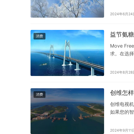
特而特别的
尔佳面膜在
2024年6月24
**一、敷
力于皮肤护
益节氨糖
消费
Move 
求。在选择
瓶：基础日
保养，维护
2024年8月28
轻关节疼痛
…
创维怎样
消费
创维电视机
如果您的智
连接到电视
切换到相应的
2024年9月11