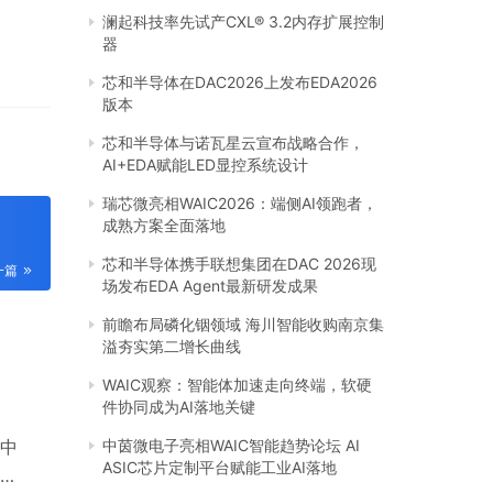
澜起科技率先试产CXL® 3.2内存扩展控制
器
芯和半导体在DAC2026上发布EDA2026
版本
芯和半导体与诺瓦星云宣布战略合作，
AI+EDA赋能LED显控系统设计
瑞芯微亮相WAIC2026：端侧AI领跑者，
成熟方案全面落地
芯和半导体携手联想集团在DAC 2026现
一篇
场发布EDA Agent最新研发成果
前瞻布局磷化铟领域 海川智能收购南京集
溢夯实第二增长曲线
WAIC观察：智能体加速走向终端，软硬
件协同成为AI落地关键
中
中茵微电子亮相WAIC智能趋势论坛 AI
ASIC芯片定制平台赋能工业AI落地
独