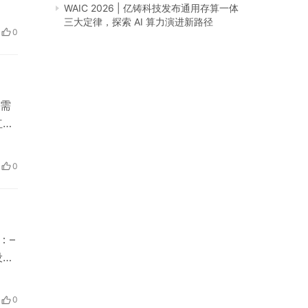
敷
WAIC 2026 | 亿铸科技发布通用存算一体
三大定律，探索 AI 算力演进新路径
？
0
直致
康需
红
节
减
0
。
：–
设备
电视
0