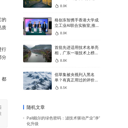
400亿，90%传统厂商的
8.9K
生死战即将打响
它的
格创东智携手香港大学成
立工业AI联合实验室,推进
品质
AMHS智能物料搬运调度
8.9K
系统研发
首批先进适用技术名单亮
进行
相，广东一项技术上榜，
部分
有何独特之处？
8.8K
佰草集被央视列入黑名
，都
单？有真正用过的评价
吗？
8.5K
随机文章
鉴
注
Pall颇尔的绿色密码：滤技术驱动产业“净”
化升级