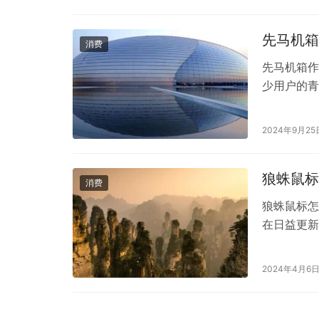
的…
先马机箱
消费
先马机箱作
少用户的青
马机箱通常
的散热效率
2024年9月25
风扇的情况
一…
狼蛛鼠标
消费
狼蛛鼠标怎
在日益更新
验有着至关
体验如何。
2024年4月6
合人体工学
摩擦适中，