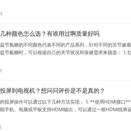
配方和显著且明显的效果赢得了广泛消费者的一致青睐。那么，
淡斑方面究竟有怎样的效果呢？其质量可靠性又是否值得信赖呢
日
尔佳面膜淡斑效果评价** 作为一个专业医学护肤品牌，敷尔佳一
理…
几种颜色怎么选？有谁用过啊质量好吗
Free益节氨糖的不同颜色代表不同的产品系列，针对不同的关节健
益节氨糖时，可以根据自己的关节状况和保健需求来挑选： 1. 
常保养，主要为预防作用，避免关节软骨磨损。适合用于日常关
关节健康。 2. 绿瓶：在红瓶基础上，增加MSM成分，可以有效
日
。适合关节有疼痛感或者在关节不适时使用，帮助缓解关节疼痛
投屏到电视机？想问问评价是不是真的？
的投屏操作可以通过以下几种方法实现： 1. **使用HDMI接口**
能手机、电脑或平板支持HDMI输出，可以通过一根HDMI线将
机的HDMI输入端口。– 确保设备开启了HDMI输出功能，然后
HDMI输入源即可。 2. **使用Miracast无线连接**：– 确保您
日