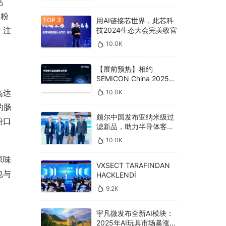
品
奶粉
用AI链接芯世界，此芯科
，注
技2024生态大会完美收官
10.0K
【展前预热】相约
SEMICON China 2025，
德克威尔总线解决方案革
高达
10.0K
新助力半导体设备高效升
的肠
级‌
颇尔中国发布亚纳米级过
粉口
滤新品，助力半导体客户
良率提升
10.0K
原味
VXSECT TARAFINDAN
也与
HACKLENDİ
9.2K
宇凡微发布全新AI模块：
2025年AI玩具市场暴涨