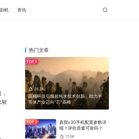
刻机
资讯
热门文章
26.3K
近，
高频科技引领超纯水技术创新，助力半
比较
导体产业迈向“芯”高峰
真我v30手机配置参数详
细？评价质量可靠吗？
11.0K