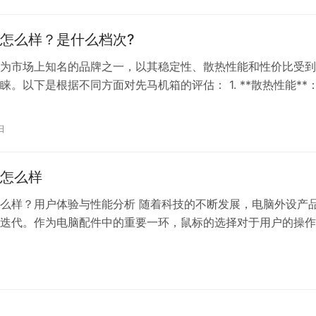
怎么样？是什么档次?
为市场上知名的品牌之一，以其稳定性、散热性能和性价比受到
睐。以下是根据不同方面对先马机箱的评估： 1. **散热性能**
设计有多个散热孔，以保证良好的空气流通，有效提升机箱内硬
。特别是其顶部、侧面以及背面的大量散热孔设计，可以在安装
日
下形成强大的散热体系。 2. **做工质量**：先马机箱在做工方
怎么样
么样？用户体验与性能分析 随着科技的不断发展，电脑外设产
迭代。作为电脑配件中的重要一环，鼠标的选择对于用户的操作
重要的影响。今天，我们就来详细探讨一下狼蛛鼠标的性能和用
 一、外观设计 狼蛛鼠标在外观设计上采用了独特的流线型设计
日
原理，使得手感更加舒适。鼠标表面采用了优质材质，触感细腻
即使…