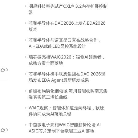
澜起科技率先试产CXL® 3.2内存扩展控制
器
芯和半导体在DAC2026上发布EDA2026
版本
芯和半导体与诺瓦星云宣布战略合作，
AI+EDA赋能LED显控系统设计
瑞芯微亮相WAIC2026：端侧AI领跑者，
成熟方案全面落地
0
芯和半导体携手联想集团在DAC 2026现
场发布EDA Agent最新研发成果
前瞻布局磷化铟领域 海川智能收购南京集
溢夯实第二增长曲线
WAIC观察：智能体加速走向终端，软硬
件协同成为AI落地关键
中茵微电子亮相WAIC智能趋势论坛 AI
0
ASIC芯片定制平台赋能工业AI落地