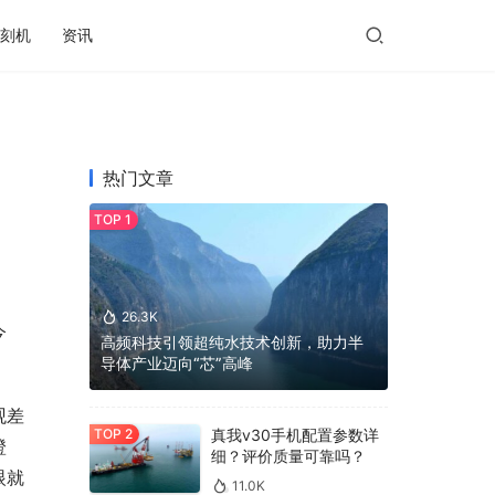
刻机
资讯
热门文章
26.3K
今
高频科技引领超纯水技术创新，助力半
导体产业迈向“芯”高峰
观差
真我v30手机配置参数详
橙
细？评价质量可靠吗？
眼就
11.0K