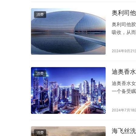
奥利司他
消费
奥利司他胶
吸收，从而
一些副作用
用，包括腹
2024年9月21
用药物时更
利司他可能
迪奥香水
消费
迪奥香水女
一个备受瞩
香的特点赢
奥女士香水
2024年7月18
首先，我们
种高度个性
海飞丝洗
消费