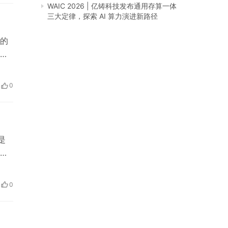
WAIC 2026 | 亿铸科技发布通用存算一体
三大定律，探索 AI 算力演进新路径
的
起
作
服
0
：奥
是
留
迪
？
0
这