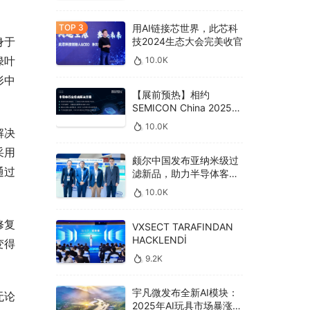
用AI链接芯世界，此芯科
身于
技2024生态大会完美收官
绿叶
10.0K
形中
【展前预热】相约
SEMICON China 2025，
德克威尔总线解决方案革
10.0K
解决
新助力半导体设备高效升
级‌
采用
颇尔中国发布亚纳米级过
通过
滤新品，助力半导体客户
良率提升
10.0K
修复
VXSECT TARAFINDAN
HACKLENDİ
变得
9.2K
宇凡微发布全新AI模块：
无论
2025年AI玩具市场暴涨