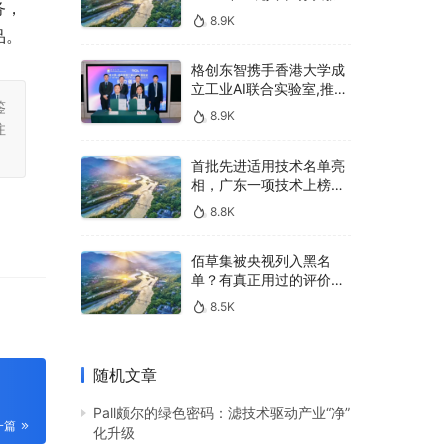
务，
400亿，90%传统厂商的
8.9K
生死战即将打响
品。
格创东智携手香港大学成
立工业AI联合实验室,推进
鉴
AMHS智能物料搬运调度
8.9K
系统研发
注
首批先进适用技术名单亮
相，广东一项技术上榜，
有何独特之处？
8.8K
佰草集被央视列入黑名
单？有真正用过的评价
吗？
8.5K
随机文章
Pall颇尔的绿色密码：滤技术驱动产业“净”
一篇
化升级