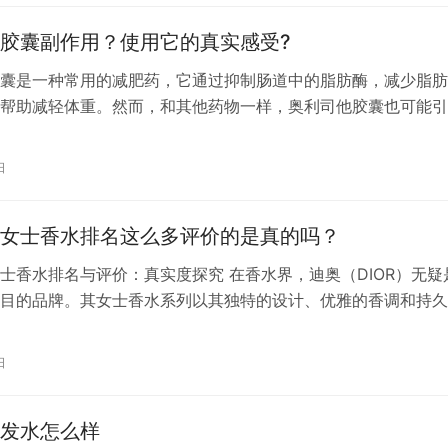
胶囊副作用？使用它的真实感受?
囊是一种常用的减肥药，它通过抑制肠道中的脂肪酶，减少脂肪
帮助减轻体重。然而，和其他药物一样，奥利司他胶囊也可能引
。以下是一些可能的副作用： 1. 胃肠道反应：这是最常见的副
胀、排气增多、大便次数增多和脂肪泻等。这些症状通常在开始
日
为明显，但随着身体适应，这些症状可能会减轻。 2. 脂肪驳回
…
女士香水排名这么多评价的是真的吗？
士香水排名与评价：真实度探究 在香水界，迪奥（DIOR）无疑
目的品牌。其女士香水系列以其独特的设计、优雅的香调和持久
得了广大消费者的喜爱。然而，随着网络购物的普及，各种关于
排名的评价层出不穷，让人不禁产生疑问：这些评价是真实的吗
日
需要明确的是，任何产品的评价都存在一定的主观性。对于香水
化的…
发水怎么样