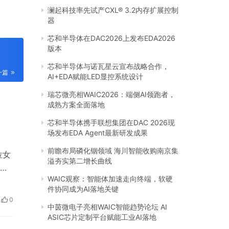
澜起科技率先试产CXL® 3.2内存扩展控制
器
芯和半导体在DAC2026上发布EDA2026
版本
芯和半导体与诺瓦星云宣布战略合作，
一篇
AI+EDA赋能LED显控系统设计
瑞芯微亮相WAIC2026：端侧AI领跑者，
成熟方案全面落地
芯和半导体携手联想集团在DAC 2026现
场发布EDA Agent最新研发成果
前瞻布局磷化铟领域 海川智能收购南京集
位女
溢夯实第二增长曲线
产
WAIC观察：智能体加速走向终端，软硬
，
件协同成为AI落地关键
梵希
0
薄涂
中茵微电子亮相WAIC智能趋势论坛 AI
ASIC芯片定制平台赋能工业AI落地