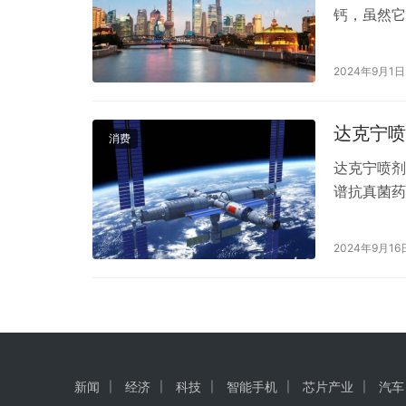
钙，虽然它
的营养素，
遍关注的问
2024年9月1日
会导致血液
和其他健…
达克宁喷
消费
达克宁喷剂
谱抗真菌药
症状。 脚
剂通过直接
2024年9月16
扩散，并促
应注意以下
新闻
经济
科技
智能手机
芯片产业
汽车