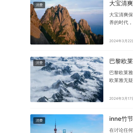
大宝清爽
消费
大宝清爽保
养的时代，
国人喜爱的
大宝清爽保
2024年3月22
方面进行深
物提取物、
巴黎欧莱
消费
巴黎欧莱雅
欧莱雅无疑
以来都以其
雅洗发水到
2024年3月17
欧莱雅洗发
植物精华、
inne
消费
在讨论任何