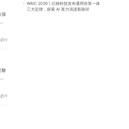
WAIC 2026 | 亿铸科技发布通用存算一体
三大定律，探索 AI 算力演进新路径
肤保
受
，
等
0
然植
巴黎
直
莱
巴黎
0
然