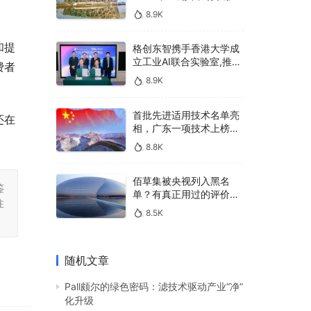
400亿，90%传统厂商的
8.9K
生死战即将打响
和提
格创东智携手香港大学成
立工业AI联合实验室,推进
费者
AMHS智能物料搬运调度
8.9K
系统研发
首批先进适用技术名单亮
还在
相，广东一项技术上榜，
有何独特之处？
8.8K
佰草集被央视列入黑名
鉴
单？有真正用过的评价
注
吗？
8.5K
随机文章
Pall颇尔的绿色密码：滤技术驱动产业“净”
化升级