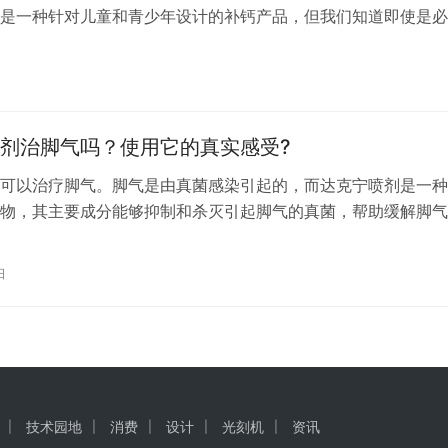
是一种针对儿童和青少年设计的补钙产品，但我们知道即使是必
过量摄入也可能导致不良后果。以下是补钙产品可能带来的一些
题： 1. **过度补钙**：如果儿童或青少年长期摄入过量的钙，
中钙水平升高，称为高钙血症。这可能会导致肾脏问题、心脏问
剂治脚气吗？使用它的真实感受?
可以治疗脚气。脚气是由真菌感染引起的，而达克宁喷剂是一种
物，其主要成分能够抑制和杀灭引起脚气的真菌，帮助缓解脚气
气的典型症状包括脚部皮肤的瘙痒、脱皮、水泡和裂口等。达克
喷洒在患处，可以被皮肤吸收并发挥作用，防止真菌进一步繁殖
日
进受感染皮肤组织的恢复和愈合。 在使用达克宁喷剂治疗脚气
几点：…
技术园地
消费
设计
光刻机
资讯