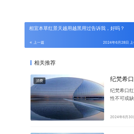
相宜本草红景天越用越黑用过告诉我，好吗？
上一篇
2024年6月28日 上
相关推荐
纪梵希口
消费
纪梵希口红
性不可或缺
品质量，赢
无疑会引发
2024年6月3
小羊皮口红
还是厚涂…