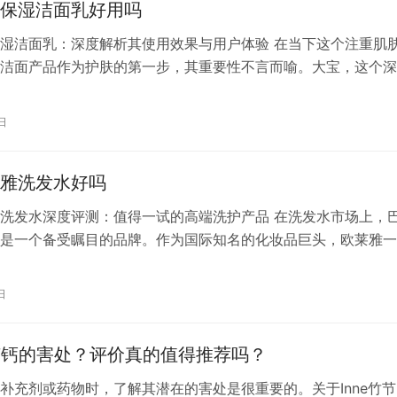
保湿洁面乳好用吗
湿洁面乳：深度解析其使用效果与用户体验 在当下这个注重肌
洁面产品作为护肤的第一步，其重要性不言而喻。大宝，这个深
品牌，其推出的清爽保湿洁面乳在市场上受到了广泛关注。那么
湿洁面乳好用吗？下面我们将从产品成分、使用效果、用户体验
日
入解析。 一、产品成分 大宝清爽保湿洁面乳的主要成分包括天
保湿…
雅洗发水好吗
洗发水深度评测：值得一试的高端洗护产品 在洗发水市场上，
是一个备受瞩目的品牌。作为国际知名的化妆品巨头，欧莱雅一
高质量的产品和独特的配方赢得了消费者的喜爱。那么，巴黎欧
底好不好呢？今天我们就来深入评测一下。 一、产品成分分析 
日
水以其独特的成分配方赢得了消费者的信赖。其主要成分包括天
氨基…
竹节钙的害处？评价真的值得推荐吗？
补充剂或药物时，了解其潜在的害处是很重要的。关于Inne竹节