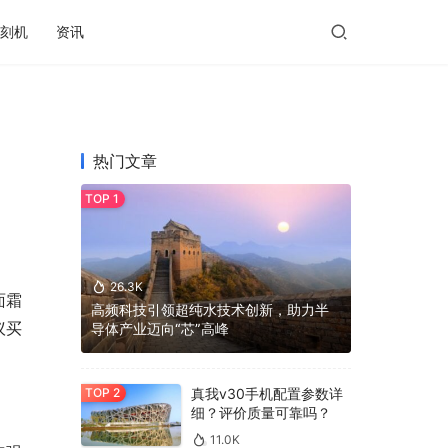
刻机
资讯
热门文章
26.3K
面霜
高频科技引领超纯水技术创新，助力半
议买
导体产业迈向“芯”高峰
真我v30手机配置参数详
细？评价质量可靠吗？
11.0K