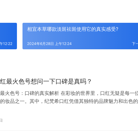
相宜本草哪款淡斑祛斑使用它的真实感受?
午12:22
2024年6月28日 上午12:24
下
红最火色号想问一下口碑是真吗？
最火色号：口碑的真实解析 在彩妆的世界里，口红无疑是每一
的妆品之一。其中，纪梵希口红凭借其独特的品牌魅力和出色的
得了众多消费者的喜爱。而当我们提及纪梵希口红的最火色号时
一场关于口碑真实性的热烈讨论。 首先，我们不得不提的是纪
0日
系列中的301号和306号。301号以其偏粉调的西瓜色，无论是