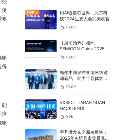
加强
即使
用AI链接芯世界，此芯科
重要
技2024生态大会完美收官
10.0K
【展前预热】相约
SEMICON China 2025，
德克威尔总线解决方案革
能够
10.0K
新助力半导体设备高效升
题得
级‌
颇尔中国发布亚纳米级过
滤新品，助力半导体客户
良率提升
10.0K
VXSECT TARAFINDAN
，能
HACKLENDİ
用这
9.2K
能够
宇凡微发布全新AI模块：
2025年AI玩具市场暴涨