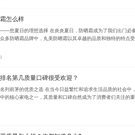
技术创新和产品设计上有着显著的优势。 九牧卫浴在行业内的
的认…
霜怎么样
——您夏日的理想选择 在炎炎夏日，防晒霜成为了我们出门必
众多防晒霜品牌中，丸美防晒霜以其卓越的品质和独特的特点受
青睐。本文将详细介绍丸美防晒霜的几个方面，帮助您更好地了
 一、防晒效果卓越 丸美防晒霜采用了先进的防晒技术，能够有
日
的侵害。其高倍数的防晒指数可以为您的皮肤提供全面的防护，
黑等…
排名第几质量口碑很受欢迎？
名列前茅的优质之选 在当今日益繁忙和追求生活品质的社会中
中的核心家电之一，其质量和口碑自然成为了消费者们关注的重
冰箱品牌中，美菱冰箱凭借其卓越的性能和优秀的品质，赢得了
喜爱和认可。 美菱冰箱，作为中国家电行业的佼佼者，自1983
一直致力于为消费者提供高品质的家电产品。经过多年的发展，
在国…