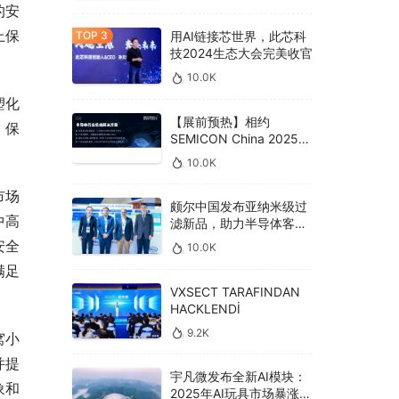
的安
上保
用AI链接芯世界，此芯科
技2024生态大会完美收官
10.0K
塑化
【展前预热】相约
，保
SEMICON China 2025，
德克威尔总线解决方案革
10.0K
新助力半导体设备高效升
级‌
市场
颇尔中国发布亚纳米级过
中高
滤新品，助力半导体客户
良率提升
安全
10.0K
满足
VXSECT TARAFINDAN
HACKLENDİ
9.2K
窝小
并提
宇凡微发布全新AI模块：
象和
2025年AI玩具市场暴涨