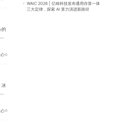
地位
WAIC 2026 | 亿铸科技发布通用存算一体
三大定律，探索 AI 算力演进新路径
备的
到
解
效地
0
避
，冰
广
年创
0
美