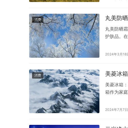
等，并且在
得到了广泛
丸美防晒
消费
丸美防晒霜
护肤品。在
了消费者的
这款产品。
2024年3月18
抵御紫外线
免晒伤、晒
美菱冰箱
消费
美菱冰箱：
箱作为家庭
点。在众多
大消费者的
2024年7月7日
立以来，便
菱冰箱不仅