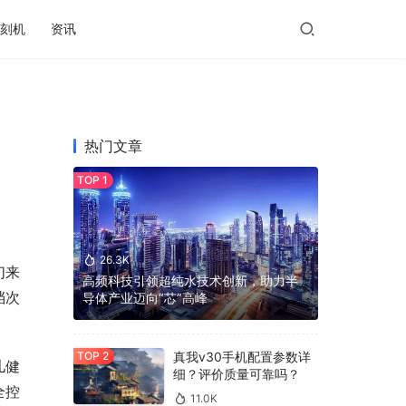
刻机
资讯
热门文章
26.3K
们来
高频科技引领超纯水技术创新，助力半
档次
导体产业迈向“芯”高峰
真我v30手机配置参数详
儿健
细？评价质量可靠吗？
全控
11.0K