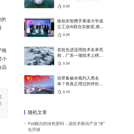
400亿，90%传统厂商的
8.9K
生死战即将打响
趣的
格创东智携手香港大学成
立工业AI联合实验室,推进
喜
AMHS智能物料搬运调度
8.9K
系统研发
首批先进适用技术名单亮
严格
相，广东一项技术上榜，
窝小
有何独特之处？
8.8K
食品
佰草集被央视列入黑名
单？有真正用过的评价
吗？
8.5K
鉴
注
随机文章
Pall颇尔的绿色密码：滤技术驱动产业“净”
化升级