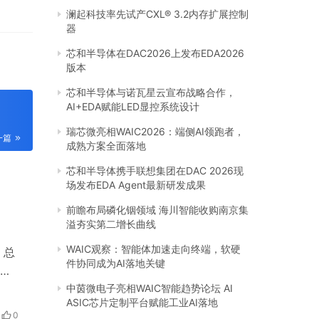
澜起科技率先试产CXL® 3.2内存扩展控制
器
芯和半导体在DAC2026上发布EDA2026
版本
芯和半导体与诺瓦星云宣布战略合作，
AI+EDA赋能LED显控系统设计
瑞芯微亮相WAIC2026：端侧AI领跑者，
一篇
成熟方案全面落地
芯和半导体携手联想集团在DAC 2026现
场发布EDA Agent最新研发成果
前瞻布局磷化铟领域 海川智能收购南京集
溢夯实第二增长曲线
WAIC观察：智能体加速走向终端，软硬
，总
件协同成为AI落地关键
的
其
中茵微电子亮相WAIC智能趋势论坛 AI
ASIC芯片定制平台赋能工业AI落地
金
0