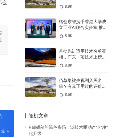
那么
400亿，90%传统厂商的
8.9K
生死战即将打响
格创东智携手香港大学成
立工业AI联合实验室,推进
鉴
AMHS智能物料搬运调度
8.9K
系统研发
注
首批先进适用技术名单亮
相，广东一项技术上榜，
有何独特之处？
8.8K
佰草集被央视列入黑名
单？有真正用过的评价
吗？
8.5K
随机文章
价
Pall颇尔的绿色密码：滤技术驱动产业“净”
一篇
化升级