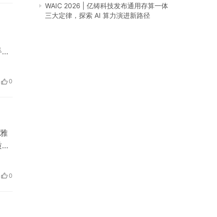
WAIC 2026 | 亿铸科技发布通用存算一体
三大定律，探索 AI 算力演进新路径
手霜
别
意，
0
不同
雅
质和
护理
晒
0
有