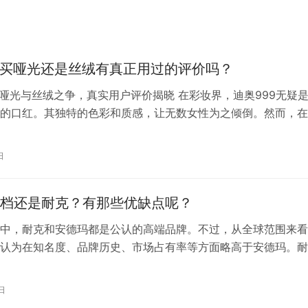
9买哑光还是丝绒有真正用过的评价吗？
：哑光与丝绒之争，真实用户评价揭晓 在彩妆界，迪奥999无疑
的口红。其独特的色彩和质感，让无数女性为之倾倒。然而，在
者常常会面临一个难题：究竟是选择哑光版还是丝绒版？今天，
那些真正使用过这两款口红的用户评价，看看哪款更适合你。 
日
看看哑光版的迪奥999。这款口红以其雾面效果和出色的显色度
用…
档还是耐克？有那些优缺点呢？
中，耐克和安德玛都是公认的高端品牌。不过，从全球范围来看
认为在知名度、品牌历史、市场占有率等方面略高于安德玛。耐
64年，有着更长的发展历史和更深厚的品牌底蕴。 在产品设计方
特的设计和创新技术闻名于世，尤其是在运动鞋领域，耐克经常
日
科技和独特设计的产品，深受消费者喜爱。同时，耐克在全球范