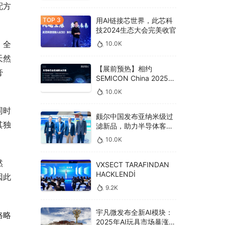
配方
用AI链接芯世界，此芯科
技2024生态大会完美收官
。全
10.0K
天然
【展前预热】相约
膏
SEMICON China 2025，
德克威尔总线解决方案革
10.0K
新助力半导体设备高效升
级‌
同时
颇尔中国发布亚纳米级过
其独
滤新品，助力半导体客户
良率提升
10.0K
然
VXSECT TARAFINDAN
HACKLENDİ
因此
9.2K
宇凡微发布全新AI模块：
格略
2025年AI玩具市场暴涨