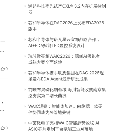
澜起科技率先试产CXL® 3.2内存扩展控制
器
芯和半导体在DAC2026上发布EDA2026
版本
芯和半导体与诺瓦星云宣布战略合作，
是一
AI+EDA赋能LED显控系统设计
购
瑞芯微亮相WAIC2026：端侧AI领跑者，
我
成熟方案全面落地
首
0
芯和半导体携手联想集团在DAC 2026现
而
场发布EDA Agent最新研发成果
前瞻布局磷化铟领域 海川智能收购南京集
溢夯实第二增长曲线
，
WAIC观察：智能体加速走向终端，软硬
克
件协同成为AI落地关键
面，
中茵微电子亮相WAIC智能趋势论坛 AI
推
0
ASIC芯片定制平台赋能工业AI落地
围