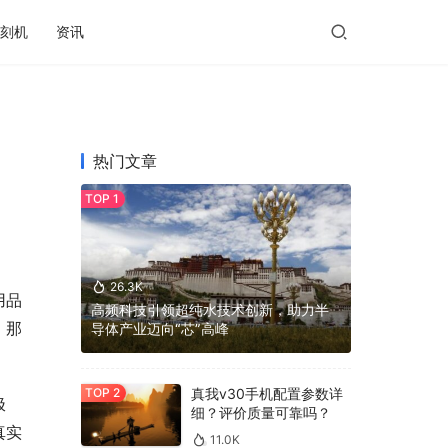
刻机
资讯
热门文章
26.3K
用品
高频科技引领超纯水技术创新，助力半
。那
导体产业迈向“芯”高峰
真我v30手机配置参数详
极
细？评价质量可靠吗？
真实
11.0K