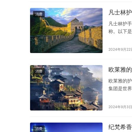
内拥有广泛
凡士林护
消费
凡士林护手
称。以下是
能够为干燥
干燥时使用
2024年9月22
它能够帮助
肤质…
欧莱雅的
消费
欧莱雅的护
集团是世界
合理的价格
到特殊护理
2024年9月3
等。其产品
名的有复颜
纪梵希香
消费