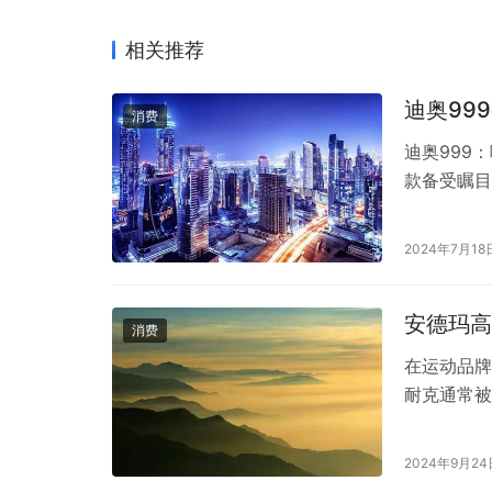
相关推荐
迪奥99
消费
迪奥999
款备受瞩目
买时，消费
们就来听听
2024年7月18
先，我们来
著称。很多
安德玛高
消费
在运动品牌
耐克通常被
成立于19
耐克以其独
2024年9月24
出具有创新