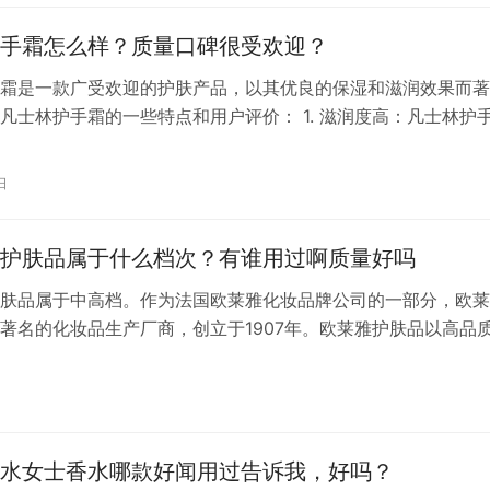
的知…
手霜怎么样？质量口碑很受欢迎？
霜是一款广受欢迎的护肤产品，以其优良的保湿和滋润效果而著
凡士林护手霜的一些特点和用户评价： 1. 滋润度高：凡士林护
的手部肌肤提供长时间的滋润，适合在秋冬季节或者手部肌肤特
。 2. 保湿效果好：用户普遍对凡士林护手霜的保湿效果表示满
日
肌肤锁住水分，减少因水分流失而导致的皮肤紧绷感。 3. 适合
护肤品属于什么档次？有谁用过啊质量好吗
肤品属于中高档。作为法国欧莱雅化妆品牌公司的一部分，欧莱
著名的化妆品生产厂商，创立于1907年。欧莱雅护肤品以高品
著称，广受消费者欢迎。 从产品线来看，欧莱雅涵盖了从基础
的全方位护肤产品，包括洁面、爽肤水、乳液、面霜、眼霜、防
日
适合不同肤质和年龄层，有美白、保湿、抗皱等多种功能。比较
修复…
水女士香水哪款好闻用过告诉我，好吗？