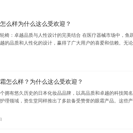
怎么样为什么这么受欢迎？
轮椅：卓越品质与人性设计的完美结合 在医疗器械市场中，鱼
越的品质和人性化的设计，赢得了广大用户的喜爱和信赖。无论
疾人还是行动不便的人群，鱼跃轮椅都为他们提供了安全、舒适
方式。那么，鱼跃轮椅究竟有哪些独特之处，使其在市场上如此
一、品质卓越，安全可靠 鱼跃轮椅采用优质材料和先进技术制造
量控…
霜怎么样？为什么这么受欢迎？
个拥有悠久历史的日本化妆品品牌，以高品质和卓越的科技闻名
护理领域，资生堂同样推出了多款备受赞誉的眼霜产品。这些产
富的抗氧化成分、保湿剂和紧致成分，可以有效缓解细纹、浮肿
。 根据不同的肤质和年龄，资生堂提供了多种眼霜选择。例如
日
姿抗皱修护眼霜适合干性皮肤且年龄在30岁以上的人群，其产
、滋润…