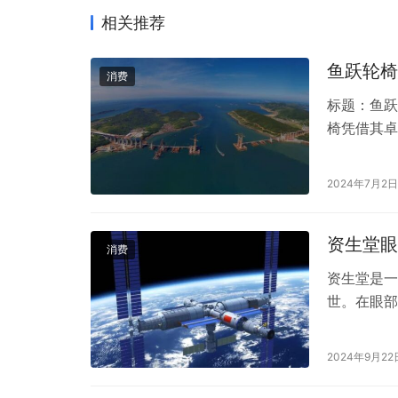
相关推荐
鱼跃轮椅
消费
标题：鱼跃
椅凭借其卓
老年人、残
便捷的出行
2024年7月2日
欢迎呢？ 
过严格的质
资生堂眼
消费
资生堂是一
世。在眼部
通常含有丰
黑眼圈问题
2024年9月22
生堂盼丽风
效包括保湿