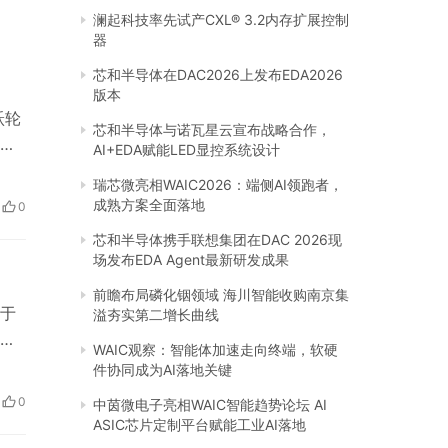
澜起科技率先试产CXL® 3.2内存扩展控制
器
芯和半导体在DAC2026上发布EDA2026
版本
跃轮
芯和半导体与诺瓦星云宣布战略合作，
是
AI+EDA赋能LED显控系统设计
、
瑞芯微亮相WAIC2026：端侧AI领跑者，
受
成熟方案全面落地
0
，经
芯和半导体携手联想集团在DAC 2026现
场发布EDA Agent最新研发成果
前瞻布局磷化铟领域 海川智能收购南京集
于
溢夯实第二增长曲线
品
WAIC观察：智能体加速走向终端，软硬
和
件协同成为AI落地关键
，资
0
中茵微电子亮相WAIC智能趋势论坛 AI
品功
ASIC芯片定制平台赋能工业AI落地