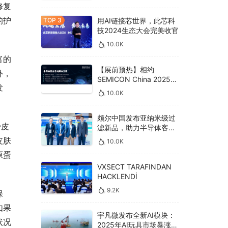
修复
的护
用AI链接芯世界，此芯科
技2024生态大会完美收官
10.0K
富的
【展前预热】相约
外，
SEMICON China 2025，
发
德克威尔总线解决方案革
10.0K
新助力半导体设备高效升
级‌
颇尔中国发布亚纳米级过
少皮
滤新品，助力半导体客户
良率提升
皮肤
10.0K
原蛋
VXSECT TARAFINDAN
HACKLENDİ
9.2K
保
如果
宇凡微发布全新AI模块：
状况
2025年AI玩具市场暴涨