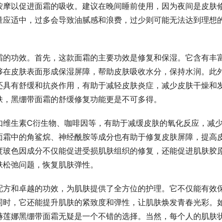
按摩以促进面霜的吸收。建议在晚间睡前使用，因为夜间是皮肤
量应适中，过多会导致油腻感和浪费，过少则可能无法达到理想
霜的功效。首先，这款面霜的主要功效是修复和保湿。它含有丰
够在皮肤表面形成保湿屏障，帮助皮肤吸收水分，保持水润。此
还具有舒缓和抗炎作用，有助于减轻皮肤炎症，减少皮肤干燥和
肤，黑绷带面霜的舒缓修复功能更是不可多得。
如维生素C衍生物、咖啡因等，有助于减缓皮肤的氧化反应，减
面霜中的角鲨烷、神经酰胺等成分也有助于修复皮肤屏障，提高
度玻色因成分不仅能促进受损肌肤组织的修复，还能促进肌肤胶
肤松弛问题，恢复肌肤弹性。
配方和卓越的功效，为肌肤提供了全方位的护理。它不仅能有效
同时，它还能提升肌肤的紧致度和弹性，让肌肤焕发青春光彩。
赫莲娜黑绷带面霜无疑是一个不错的选择。当然，每个人的肌肤