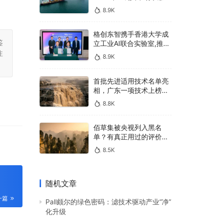
400亿，90%传统厂商的
8.9K
生死战即将打响
格创东智携手香港大学成
鉴
立工业AI联合实验室,推进
AMHS智能物料搬运调度
注
8.9K
系统研发
首批先进适用技术名单亮
相，广东一项技术上榜，
有何独特之处？
8.8K
佰草集被央视列入黑名
单？有真正用过的评价
吗？
8.5K
随机文章
一篇
Pall颇尔的绿色密码：滤技术驱动产业“净”
化升级