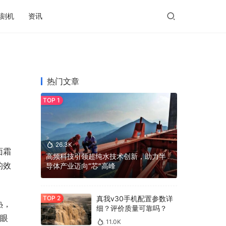
刻机
资讯
热门文章
26.3K
面霜
高频科技引领超纯水技术创新，助力半
的效
导体产业迈向“芯”高峰
真我v30手机配置参数详
热，
细？评价质量可靠吗？
、眼
11.0K