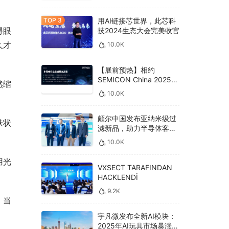
用AI链接芯世界，此芯科
碍眼
技2024生态大会完美收官
久才
10.0K
【展前预热】相约
SEMICON China 2025，
然缩
德克威尔总线解决方案革
10.0K
新助力半导体设备高效升
级‌
颇尔中国发布亚纳米级过
肤状
滤新品，助力半导体客户
良率提升
10.0K
用光
VXSECT TARAFINDAN
HACKLENDİ
9.2K
。当
宇凡微发布全新AI模块：
2025年AI玩具市场暴涨