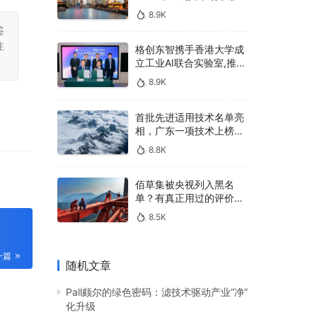
400亿，90%传统厂商的
8.9K
生死战即将打响
鉴
注
格创东智携手香港大学成
立工业AI联合实验室,推进
AMHS智能物料搬运调度
8.9K
系统研发
首批先进适用技术名单亮
相，广东一项技术上榜，
有何独特之处？
8.8K
佰草集被央视列入黑名
单？有真正用过的评价
吗？
8.5K
一篇
随机文章
Pall颇尔的绿色密码：滤技术驱动产业“净”
化升级