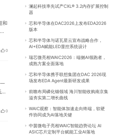
澜起科技率先试产CXL® 3.2内存扩展控制
器
程和
芯和半导体在DAC2026上发布EDA2026
版本
现
比
芯和半导体与诺瓦星云宣布战略合作，
AI+EDA赋能LED显控系统设计
车市
0
，
瑞芯微亮相WAIC2026：端侧AI领跑者，
成熟方案全面落地
芯和半导体携手联想集团在DAC 2026现
场发布EDA Agent最新研发成果
一
低牙
前瞻布局磷化铟领域 海川智能收购南京集
溢夯实第二增长曲线
证
WAIC观察：智能体加速走向终端，软硬
0
件协同成为AI落地关键
较为
中茵微电子亮相WAIC智能趋势论坛 AI
ASIC芯片定制平台赋能工业AI落地