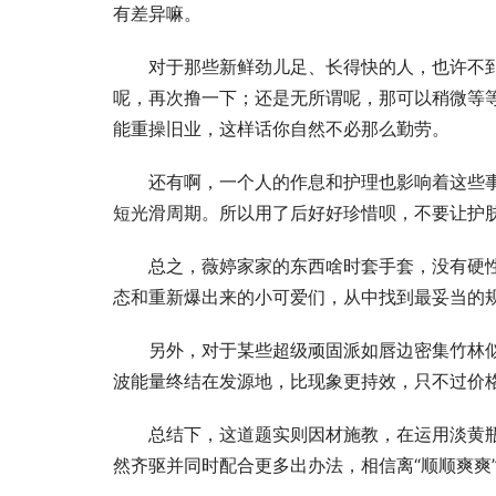
有差异嘛。
对于那些新鲜劲儿足、长得快的人，也许不
呢，再次撸一下；还是无所谓呢，那可以稍微等
能重操旧业，这样话你自然不必那么勤劳。
还有啊，一个人的作息和护理也影响着这些
短光滑周期。所以用了后好好珍惜呗，不要让护
总之，薇婷家家的东西啥时套手套，没有硬
态和重新爆出来的小可爱们，从中找到最妥当的
另外，对于某些超级顽固派如唇边密集竹林
波能量终结在发源地，比现象更持效，只不过价
总结下，这道题实则因材施教，在运用淡黄
然齐驱并同时配合更多出办法，相信离“顺顺爽爽