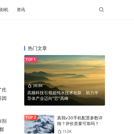
刻机
资讯
热门文章
26.3K
了疙
高频科技引领超纯水技术创新，助力半
等因
导体产业迈向“芯”高峰
真我v30手机配置参数详
你别
细？评价质量可靠吗？
都
11.0K