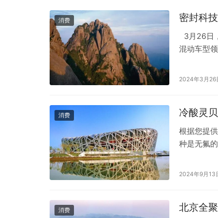
密封科技
消费
3月26日
混动车型领
了新能源车
不足5%。
2024年3月26
场进行拓展
密…
冷酸灵贝
消费
根据您提供
种是无氟的
齿表层釉质
牙齿不被龋
2024年9月13
长。 无氟
安全，因为
北京全聚
消费