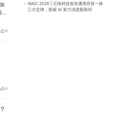
WAIC 2026 | 亿铸科技发布通用存算一体
全聚
三大定律，探索 AI 算力演进新路径
最准
。
表
0
0
吗？