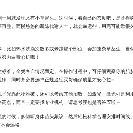
到一周就发现又有小草冒头。这时候，看自己的态度吧，是觉得
等再整。而慢悠悠的新陈代谢人士，就会幸运些，用完可能歇很
事，比如热水洗澡次数多或老蹭那个部位，会加速杂草丛生，自
肤努力白费心机哦！
性标准，全凭各自情况而定。在操作过程中，可仔细观察你的肌
规律。同时务必要选择正规途径买货确保质量才安心拉~
似乎光靠此物难破，还可以考虑其他招数，如激光。激光可是利
格高点，而且一定要找专业机构，请思考腰包是否答应啦～
瓶的时候，多倾听身体苗头频议，然后轻松科学合理安排时间线
”不会远咯！