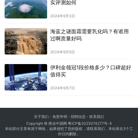
实评测如何
2024年9月3日
海蓝之谜面霜需要乳化吗？有谁用
过啊质量好吗
2024年9月5日
伊利金领冠1段价格多少？口碑超好
值得买
2024年9月7日
关于我们
-
免责申明
- 招聘信息 -
联系我们
Copyright © 商业中国网
粤ICP备2023074277号-4
本站部分文章来源于网络，如果侵犯了您的版权，请联系我们，本站将在3个工
作日内删除。