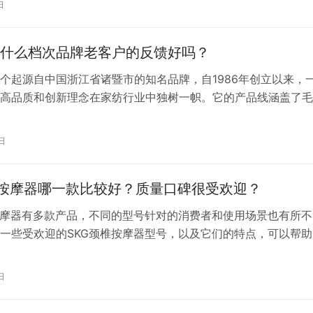
日
什么档次品牌老客户的反馈好吗？
个起源自中国浙江省诸暨市的知名品牌，自1986年创立以来，
高品质和创新理念在家纺行业中独树一帜。它的产品线涵盖了毛
裤、袜子以及床上用品等多个领域，尤其是以毛巾系列产品为核
大消费者喜爱。那么，洁丽雅究竟属于哪个档次的品牌？这些老
日
又如何呢？ 一、洁丽雅：高端品质与卓越代表 作为中国家纺行
之一，…
椎按摩器哪一款比较好？质量口碑很受欢迎？
按摩器有多款产品，不同的型号针对的消费者和使用场景也有所不
一些受欢迎的SKG颈椎按摩器型号，以及它们的特点，可以帮助
求选择合适的款式： 1. **SKG K5**：这是一款较为受欢迎的
了秘经通脉冲电流技术、温感热敷、4电极片设计等特点。K5的
日
存，不仅外观时尚，而且按摩体验类似真人推拿，适合缓解颈椎