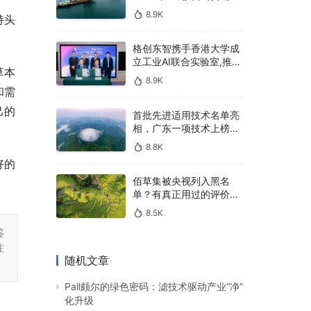
400亿，90%传统厂商的
8.9K
持头
生死战即将打响
格创东智携手香港大学成
立工业AI联合实验室,推进
草本
AMHS智能物料搬运调度
8.9K
系统研发
和需
己的
首批先进适用技术名单亮
相，广东一项技术上榜，
有何独特之处？
8.8K
好的
佰草集被央视列入黑名
单？有真正用过的评价
吗？
8.5K
鉴
注
随机文章
Pall颇尔的绿色密码：滤技术驱动产业“净”
化升级