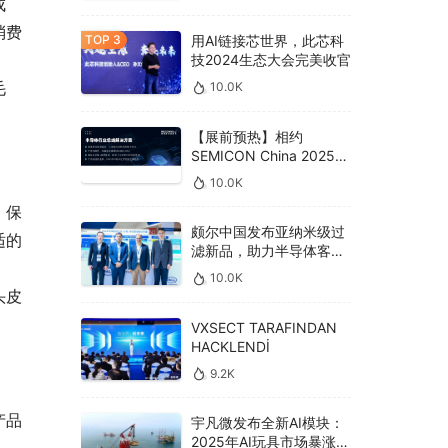
成
消费
用AI链接芯世界，此芯科
技2024生态大会完美收官
毛
10.0K
【展前预热】相约
SEMICON China 2025，
德克威尔总线解决方案革
10.0K
新助力半导体设备高效升
，保
级‌
颇尔中国发布亚纳米级过
适的
滤新品，助力半导体客户
良率提升
10.0K
头皮
VXSECT TARAFINDAN
HACKLENDİ
9.2K
产品
宇凡微发布全新AI模块：
2025年AI玩具市场暴涨