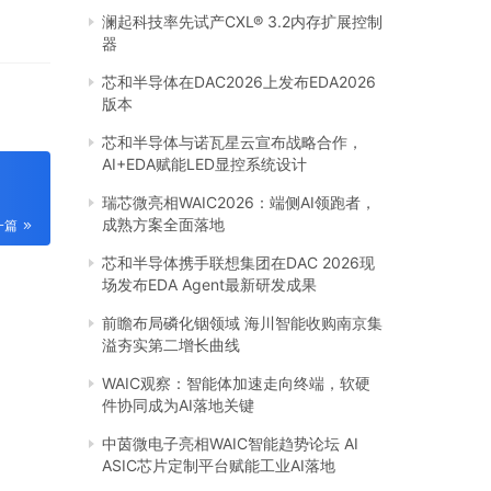
澜起科技率先试产CXL® 3.2内存扩展控制
器
芯和半导体在DAC2026上发布EDA2026
版本
芯和半导体与诺瓦星云宣布战略合作，
AI+EDA赋能LED显控系统设计
瑞芯微亮相WAIC2026：端侧AI领跑者，
成熟方案全面落地
一篇
芯和半导体携手联想集团在DAC 2026现
场发布EDA Agent最新研发成果
前瞻布局磷化铟领域 海川智能收购南京集
溢夯实第二增长曲线
WAIC观察：智能体加速走向终端，软硬
件协同成为AI落地关键
中茵微电子亮相WAIC智能趋势论坛 AI
ASIC芯片定制平台赋能工业AI落地