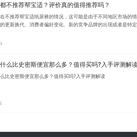
都不推荐帮宝适？评价真的值得推荐吗？
在不推荐帮宝适纸尿裤的情况，这可能是由于不同地区市场的情
的更新换代、消费者偏好变化、新的竞争品牌的出现或者是特定
馈等多种因素导致的。以下是一些可能的原因： 1. 市场竞争：
，市场上出现了越来越多的纸尿裤品牌，如尤妮佳、花王、妈咪
日
，这些品牌也在不断创新和提高产品质量，与帮宝适形成了激烈
产…
什么比史密斯便宜那么多？值得买吗?入手评测解
什么比史密斯便宜那么多？值得买吗?入手评测解读
日