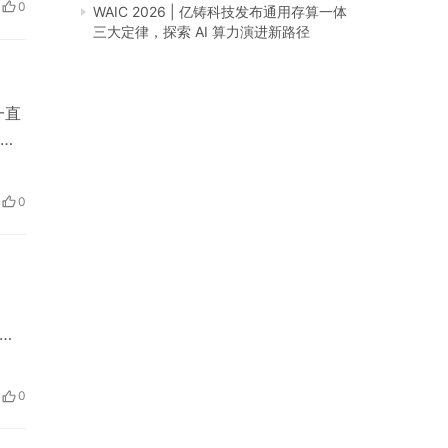
0
WAIC 2026 | 亿铸科技发布通用存算一体
三大定律，探索 AI 算力演进新路径
一直
客
0
业中
您
型
颜
0
压