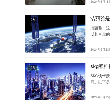
2024年8月18
洁丽雅是
消费
洁丽雅，这
以其卓越的
巾、内衣内
心，深受广
2024年6月23
户们的反馈
的领军品牌
skg颈
消费
SKG颈椎
同。以下是
根据自己的需
号，它采用
2024年8月25
值和功能并
力…