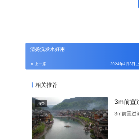
清扬洗发水好用
上一篇
2024年4月8日 上
相关推荐
3m前置
消费
3m前置