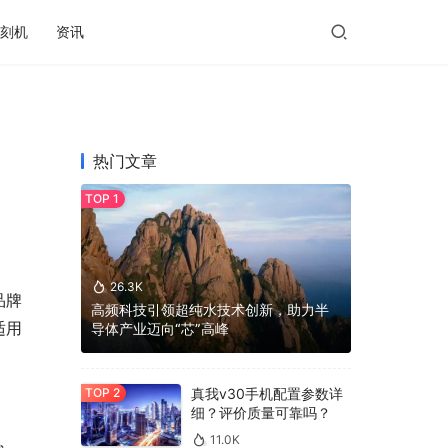
刻机
资讯
热门文章
26.3K
品牌
高频科技引领超纯水技术创新，助力半
适用
导体产业迈向“芯”高峰
真我v30手机配置参数详
细？评价质量可靠吗？
11.0K