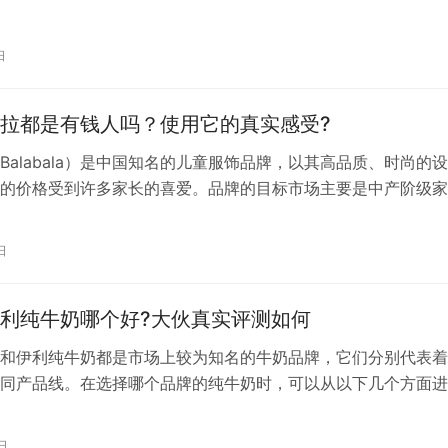
日
拉都是有钱人吗？使用它的真实感受?
Balabala）是中国知名的儿童服饰品牌，以其高品质、时尚的
的价格受到许多家长的喜爱。品牌的目标市场主要是中产阶级家
中端到高端的儿童服装选择。 虽然巴拉巴拉定位为中高端品牌
只有有钱人才能穿这个品牌的衣服。随着消费水平的提高，越来
日
意为孩子的衣着投资，以满足对孩子时尚、健康和舒适穿着的需
巴拉…
利纯牛奶哪个好?大伙真实评测如何
和伊利纯牛奶都是市场上较为知名的牛奶品牌，它们分别代表着
同产品线。在选择哪个品牌的纯牛奶时，可以从以下几个方面进
. 品牌定位：– 金典：作为伊利的高端品牌，金典牛奶定位于高端
品质和营养价值。– 伊利：伊利是知名的中国乳业品牌，其产品
日