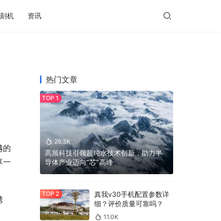
刻机
资讯
热门文章
26.3K
越的
高频科技引领超纯水技术创新，助力半
享一
导体产业迈向“芯”高峰
真我v30手机配置参数详
携
细？评价质量可靠吗？
11.0K