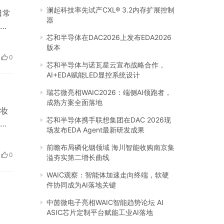
澜起科技率先试产CXL® 3.2内存扩展控制
日常
器
独
芯和半导体在DAC2026上发布EDA2026
下
版本
定的
0
自
芯和半导体与诺瓦星云宣布战略合作，
AI+EDA赋能LED显控系统设计
瑞芯微亮相WAIC2026：端侧AI领跑者，
成熟方案全面落地
妆
芯和半导体携手联想集团在DAC 2026现
系
场发布EDA Agent最新研发成果
肤
前瞻布局磷化铟领域 海川智能收购南京集
会高
0
溢夯实第二增长曲线
采
WAIC观察：智能体加速走向终端，软硬
件协同成为AI落地关键
中茵微电子亮相WAIC智能趋势论坛 AI
ASIC芯片定制平台赋能工业AI落地