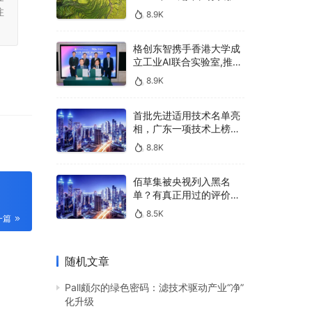
400亿，90%传统厂商的
注
8.9K
生死战即将打响
格创东智携手香港大学成
立工业AI联合实验室,推进
AMHS智能物料搬运调度
8.9K
系统研发
首批先进适用技术名单亮
相，广东一项技术上榜，
有何独特之处？
8.8K
佰草集被央视列入黑名
单？有真正用过的评价
吗？
8.5K
一篇
随机文章
Pall颇尔的绿色密码：滤技术驱动产业“净”
化升级