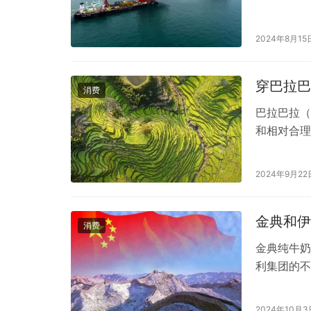
2024年8月15
穿巴拉巴
消费
巴拉巴拉（
和相对合理
庭，提供从
并不意味着
2024年9月22
多的家庭愿
求。因此，
金典和伊
消费
金典纯牛奶
利集团的不
考虑： 1
场，强调其
2024年10月3