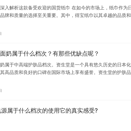
深入解析这款备受欢迎的国货纸巾 在如今的市场上，纸巾作为
品牌和质量的选择至关重要。其中，得宝纸巾以其卓越的品质和
得了广大消费者的喜爱。那么，得宝纸巾究竟是不是国货呢？接
一同走进得宝纸巾的世界，探寻其背后的故事。 首先，可以肯
日
巾确实是一款国货。作为德国高端纸巾品牌，得宝（Tempo）
立…
面奶属于什么档次？有那些优缺点呢？
奶属于中高端护肤品档次。资生堂是一个具有悠久历史的日本化
其高品质和良好的口碑在国际市场上享有盛誉。资生堂的护肤品
针对不同肤质和需求的洗面奶产品，这些产品通常以其专业的护
的包装受到消费者的青睐。 资生堂的洗面奶产品一般在价格上
日
架洗面奶，但与其品牌定位和产品功效相匹配。这些洗面奶往往
效的护肤…
电源属于什么档次的使用它的真实感受?