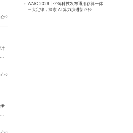
WAIC 2026 | 亿铸科技发布通用存算一体
三大定律，探索 AI 算力演进新路径
0
设计
，但
越
0
伊
行
市
线
0