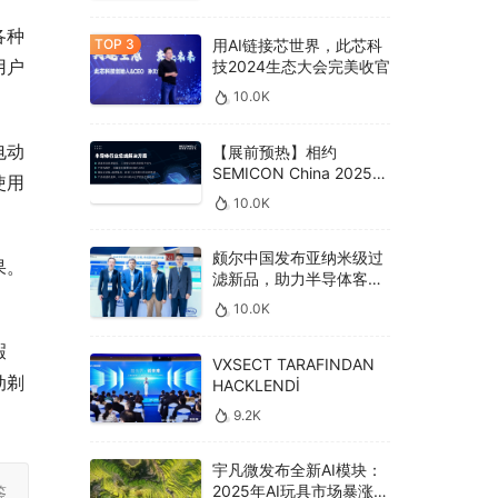
各种
用AI链接芯世界，此芯科
用户
技2024生态大会完美收官
10.0K
电动
【展前预热】相约
SEMICON China 2025，
使用
德克威尔总线解决方案革
10.0K
新助力半导体设备高效升
级‌
颇尔中国发布亚纳米级过
果。
滤新品，助力半导体客户
良率提升
10.0K
瑕
VXSECT TARAFINDAN
动剃
HACKLENDİ
9.2K
宇凡微发布全新AI模块：
2025年AI玩具市场暴涨
鉴