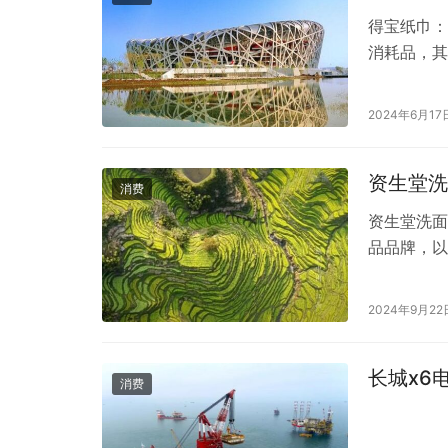
得宝纸巾：
消耗品，其
特的设计赢
来，让我们
2024年6月17
是，得宝纸
1929年创
资生堂洗
消费
资生堂洗面
品品牌，以
列包括多个
效果和优雅
2024年9月22
于普通的开
用了多种有
长城x6
消费