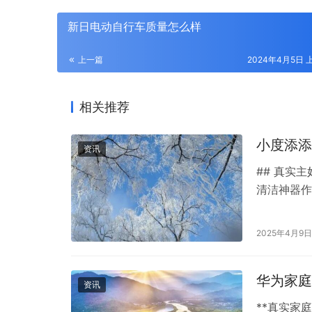
新日电动自行车质量怎么样
上一篇
2024年4月5日 上
相关推荐
小度添添
资讯
## 真实
清洁神器作
役6个月，
+耗材成本
2025年4月9日
带娃疲惫！
华为家庭
资讯
**真实家