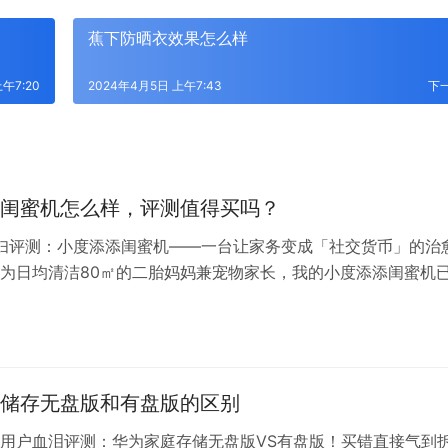
蕉下防晒衣效果怎么样
午7:20
2024年4月5日 上午7:43
下
闺蜜机怎么样，评测值得买吗？
主妇评测：小度添添闺蜜机——一台让家务变成「社交货币」的治
为日均清洁80㎡的二胎妈妈兼宠物家长，我的小度添添闺蜜机
累计清洁1.3万㎡。这篇评测用**污水箱残留物实拍+语音交互日
账单**，告诉你这台「会说话的清洁管家」如何用高情商交互治
（文末含「人机对话暗号秘籍」） — ### 一、核心…
储存无盘版和有盘版的区别
庭用户血泪评测：华为家庭存储无盘版VS有盘版！买错直接气到