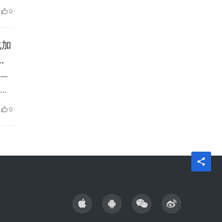
，而
0
山
化加
一
营
规
0
的
件的