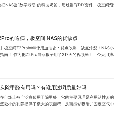
作为把NAS当“数字老婆”的科技奶爸，用过群晖DIY套件、极空间预
贱同时买了华为家庭存储的无盘版和有盘版。实测三个月后，摸
扎破的手指说：**这俩货看似兄弟，实则是“卖家秀vs买家秀”的
 ### 一、暴力拆箱：无盘版VS有盘版的“塑…
2Pro的通病，极空间 NAS的优缺点
】极空间Z2Pro半年使用血泪史：优点吹爆，缺点炸裂！NAS
指南！ 作为把Z2Pro当命根子用了217天的视频民工，今天用摔
+熬出的黑眼圈，告诉你这款网红NAS的残酷真相！（文末附复
### 一、先说结论：又爱又恨的魔鬼机器**爱它的理由**：性能怪
K视频比本地硬盘还快**恨它的理由**：…
炭除甲醛有用吗？有谁用过啊质量好吗
在市场上被广泛宣传用于除甲醛，它的主要原理是利用活性炭的
些微小的孔隙提供了极大的表面积，从而能够吸附并固定空气中
气体分子。因此，山山活性炭确实可以用于吸附甲醛，帮助改善