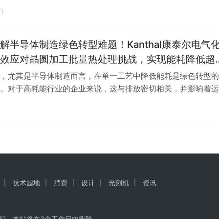
。 活性炭的吸附能力取决于其孔隙的发达程度和表面积的大小
日
在制造过程中通常会经过特殊的处理，以提高其吸附效率。使用
，应确保…
解半导体制造绿色转型难题！Kanthal康泰尔电气
效应对晶圆加工批量热处理挑战，实现能耗降低超
，尤其是半导体制造而言，在单一工艺中降低能耗是绿色转型的
。对于高耗能行业的企业来说，这与排放密切相关，并影响着运
面面，从采购到生产设计以及投资决策。随着期望不断提高、法
这也会影响企业的长期信誉。作为工业加热技术和电阻材料领域
牌，Kanthal康泰尔长期与客户合作，致力于在保持稳定工艺条
耗…
技术园地
消费
设计
光刻机
资讯
们，本站将在3个工作日内删除。