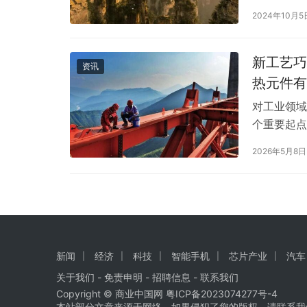
内空气质量
2024年10月5
山山活性炭
山活性炭时
新工艺巧
资讯
热元件有
30%
对工业领域
个重要起点
方式的方方
2026年5月8日
日益严格，
全球先进品
同时考虑功
新闻
经济
科技
智能手机
芯片产业
汽车
关于我们
-
免责申明
- 招聘信息 -
联系我们
Copyright © 商业中国网
粤ICP备2023074277号-4
本站部分文章来源于网络，如果侵犯了您的版权，请联系我