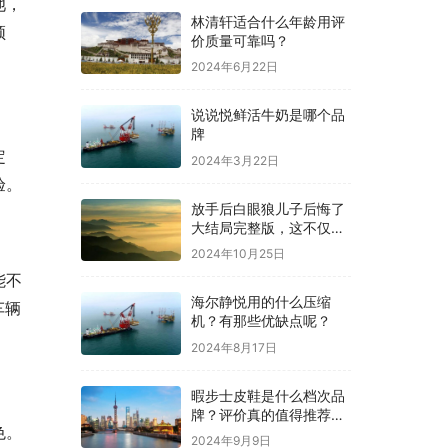
池，
林清轩适合什么年龄用评
频
价质量可靠吗？
2024年6月22日
说说悦鲜活牛奶是哪个品
牌
定
2024年3月22日
验。
放手后白眼狼儿子后悔了
大结局完整版，这不仅仅
是一个家庭的故事
2024年10月25日
能不
海尔静悦用的什么压缩
车辆
机？有那些优缺点呢？
。
2024年8月17日
暇步士皮鞋是什么档次品
牌？评价真的值得推荐
色。
吗？
2024年9月9日