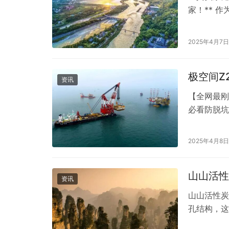
家！** 
版的我，手
被硬盘螺丝
2025年4月7日
距！** —
极空间Z
资讯
【全网最刚
必看防脱坑
的2块硬盘
籍） — 
2025年4月8日
兽！剪辑8
山山活性
资讯
山山活性炭
孔结构，这
甲醛等有害