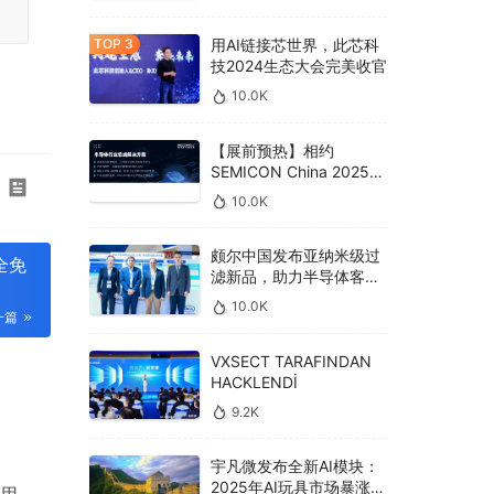
用AI链接芯世界，此芯科
技2024生态大会完美收官
10.0K
【展前预热】相约
SEMICON China 2025，
德克威尔总线解决方案革
10.0K
新助力半导体设备高效升
级‌
颇尔中国发布亚纳米级过
全免
滤新品，助力半导体客户
良率提升
10.0K
一篇
VXSECT TARAFINDAN
HACKLENDİ
9.2K
宇凡微发布全新AI模块：
2025年AI玩具市场暴涨