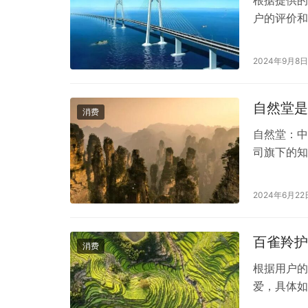
根据提供的
户的评价和
格很划算，
水效果好，
2024年9月8日
户对京润珍
自然堂是
消费
自然堂：中
司旗下的知
赢得了广大
然、美丽生
2024年6月22
么，自然堂
对比分析。
百雀羚护
消费
根据用户的
爱，具体如
的保湿效果