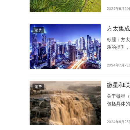
间的滋润。
2024年9月20
的护手霜，
护…
方太集成
消费
标题：方太
质的提升，
房电器的核
方太和火星
2024年7月7日
集成灶好还
行对比分析
微星和联
消费
关于微星（
包括具体的
自的强项和
网络和稳定
2024年9月25
化、流水线