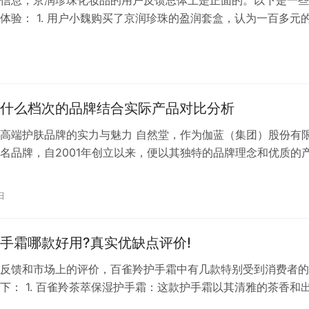
信息，京润珍珠化妆品的用户反馈总体上是正面的。以下是一些
体验： 1. 用户小魏购买了京润珍珠的盈润套盒，认为一百多元
产品包括柔肤水、洗面奶、保湿霜和啫喱霜。她特别提到柔肤水
两款面霜不油腻且吸收快。[1] 2. 一篇发布于2022年的文章中
珠的珍珠美白皮肤塑形 ** 给予了好评，认为其瓶体设计精美，
什么档次的品牌结合实际产品对比分析
高端护肤品牌的实力与魅力 自然堂，作为伽蓝（集团）股份有
名品牌，自2001年创立以来，便以其独特的品牌理念和优质的
消费者的喜爱。自然堂以“你本来就很美”为品牌理念，倡导乐享
活的态度，致力于为消费者提供高品质、安全有效的护肤产品。
日
究竟是一个什么档次的品牌呢？接下来，我们将结合实际产品进
 …
手霜哪款好用?真实优缺点评价!
反馈和市场上的评价，百雀羚护手霜中有几款特别受到消费者的
下： 1. 百雀羚茶萃保湿护手霜：这款护手霜以其清雅的茶香和
受到好评。它的质地轻盈，涂抹后能够迅速吸收，为肌肤提供长