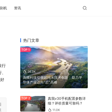
刻机
资讯
热门文章
银行
26.3K
行、
高频科技引领超纯水技术创新，助力半
更好
导体产业迈向“芯”高峰
真我v30手机配置参数详
细？评价质量可靠吗？
鉴
注
11.0K