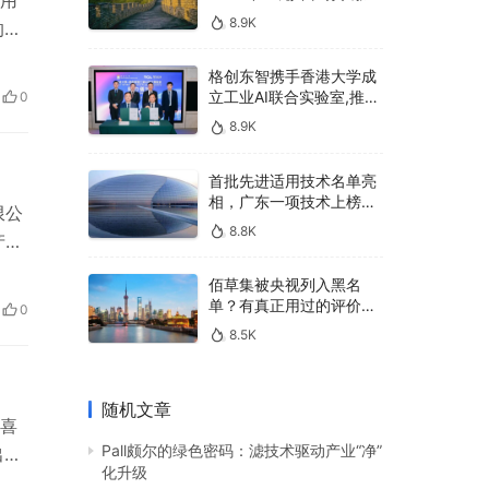
用
400亿，90%传统厂商的
8.9K
的价
生死战即将打响
补
格创东智携手香港大学成
，用
立工业AI联合实验室,推进
0
…
AMHS智能物料搬运调度
8.9K
系统研发
首批先进适用技术名单亮
相，广东一项技术上榜，
限公
有何独特之处？
8.8K
产品
自
佰草集被央视列入黑名
那
单？有真正用过的评价
0
行
吗？
8.5K
随机文章
喜
Pall颇尔的绿色密码：滤技术驱动产业“净”
出色
化升级
时