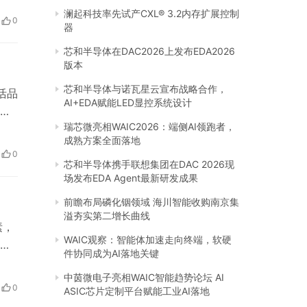
香型
澜起科技率先试产CXL® 3.2内存扩展控制
0
器
系列
芯和半导体在DAC2026上发布EDA2026
版本
芯和半导体与诺瓦星云宣布战略合作，
活品
AI+EDA赋能LED显控系统设计
厨
瑞芯微亮相WAIC2026：端侧AI领跑者，
，
成熟方案全面落地
太
0
进
芯和半导体携手联想集团在DAC 2026现
场发布EDA Agent最新研发成果
前瞻布局磷化铟领域 海川智能收购南京集
溢夯实第二增长曲线
素，
WAIC观察：智能体加速走向终端，软硬
各
件协同成为AI落地关键
服务
中茵微电子亮相WAIC智能趋势论坛 AI
业
0
ASIC芯片定制平台赋能工业AI落地
高