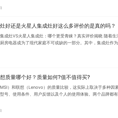
 2. 百雀羚牡丹护手霜：牡丹是中国的国花，这款以牡丹为主要
日
质地温和，滋润度高，适合干燥的冬季使用。 3. 百雀羚三生花
灶好还是火星人集成灶好这么多评价的是真的吗？
集成灶VS火星人集成灶：哪个更受青睐？真实评价揭晓 随着生
厨房电器成为了现代家庭不可或缺的一部分。其中，集成灶作为
心，其性能和品质直接关系到烹饪的效率和体验。在众多品牌中
人作为两大知名品牌，其集成灶产品备受消费者关注。那么，方
是火星人集成灶好？众多评价是否真实可信？本文将从多个角度
，以帮…
想质量哪个好？质量如何?值不值得买?
MSI）和联想（Lenovo）的质量比较，这实际上取决于多种因
型号、使用条件、用户反馈以及个人的使用体验。两个品牌都有
特点。 联想作为全球领先的电脑制造商之一，以其广泛的售后
的性能而受到商务用户的青睐。联想的笔记本电脑生产时采用专
日
作业，出厂前都经过严格的质量把关，由专业人员在电磁干扰、