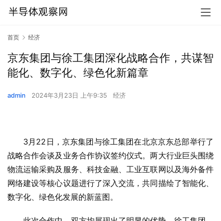
首页
经济
京东集团与徐工集团深化战略合作，共谋智
能化、数字化、绿色化新篇章
admin
2024年3月23日 上午9:35
经济
3月22日，京东集团与徐工集团在北京京东总部举行了
战略合作会谈及业务合作协议签约仪式。两大行业巨头围绕
物流运输采购及服务、科技金融、工业互联网以及海外备件
网络建设等核心议题进行了深入交流，共同描绘了智能化、
数字化、绿色化发展的新蓝图。
此次合作中，双方均展现出了明显的优势。徐工集团，