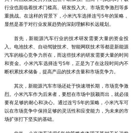
行业也面临着技术门槛高、研发投入大、市场竞争激烈等多
重挑战。在这样的背景下，小米汽车选择连亏5年的策略，
显然是基于对行业发展趋势的深刻理解和长远规划。
首先，新能源汽车行业的技术研发需要大量的资金投
入。电池技术、自动驾驶技术、智能网联技术等都是新能源
汽车的核心竞争力所在，而这些技术的研发需要大量的时间
和资金。小米汽车选择连亏5年，正是为了在这段时间内不
断积累技术储备，提高产品的技术含量和市场竞争力。
其次，新能源汽车市场还处于快速增长期，市场竞争激
烈。小米汽车作为后来者，要想在市场中脱颖而出，就必须
要有足够的耐心和决心。通过连亏5年的策略，小米汽车可
以在市场竞争中保持足够的灵活性和应变能力，为未来的市
场扩张打下坚实的基础。