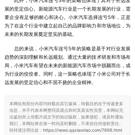
此外，小米汽车连亏5年的策略也体现了其对于长远发
展的坚定信心。新能源汽车行业是一个长期发展的行业，需
要企业有足够的耐心和决心。小米汽车选择连亏5年，正是
为了在这个行业中建立起自己的品牌影响力和市场地位，为
未来的长期发展奠定坚实的基础。
总的来说，小米汽车连亏5年的策略是基于对行业发展
趋势的深刻理解和长远规划。通过大量的技术研发和市场布
局，小米汽车有望在未来的新能源汽车市场中脱颖而出，成
为行业的佼佼者。同时，这一策略也体现了小米公司对于长
远发展的坚定信心和不屈不挠的企业精神。
本网站有部分内容均转载自其它媒体，转载目的在于传递更多
信息，并不代表本网赞同其观点和对其真实性负责，本网站无
法鉴别所上传图片或文字的知识版权，如果侵犯，请及时通知
我们，本网站将在第一时间及时删除，不承担任何侵权责任。
转转请注明出处：
https://news.qqxiaoniao.com/7666.html