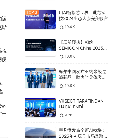
用AI链接芯世界，此芯科
的运
技2024生态大会完美收官
克斯
10.0K
【展前预热】相约
SEMICON China 2025，
远程
德克威尔总线解决方案革
10.0K
用便
新助力半导体设备高效升
级‌
颇尔中国发布亚纳米级过
滤新品，助力半导体客户
装、
良率提升
10.0K
忧。
VXSECT TARAFINDAN
崇的
HACKLENDİ
斯中
9.2K
宇凡微发布全新AI模块：
2025年AI玩具市场暴涨