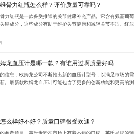
维骨力红瓶怎么样？评价质量可靠吗？
骨力红瓶是一款备受推崇的关节健康补充产品。它含有氨基葡萄
关键成分，这些成分有助于维护关节健康和减轻关节不适。红瓶
reeAdvanced Triple Strength产品由美国Schiff公司生产，该
的生产历史，因此在市场上享有较高的声誉。 根据用户评价和产
日
糖维骨力红瓶对于那些希望通过补充剂来…
姆龙血压计是哪一款？有谁用过啊质量好吗
的信息，欧姆龙公司不断推出新的血压计型号，以满足市场的需
新。最新款欧姆龙血压计可能包含了更多的创新功能和更高的测
，由于产品更新换代较快，具体的最新款型号可能需要查阅最新
息或直接咨询欧姆龙公司及其授权销售商。 通常，欧姆龙的新
以下几点： 1. 更高的精确度：欧姆龙通常会在新产品中提供更
，…
怎么样好不好？质量口碑很受欢迎？
的参考信息，英氏米粉在市场上有着不错的口碑。英氏品牌的辅