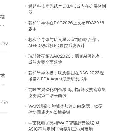
澜起科技率先试产CXL® 3.2内存扩展控制
器
糖
芯和半导体在DAC2026上发布EDA2026
装
版本
公司
芯和半导体与诺瓦星云宣布战略合作，
品介
0
AI+EDA赋能LED显控系统设计
瑞芯微亮相WAIC2026：端侧AI领跑者，
成熟方案全面落地
芯和半导体携手联想集团在DAC 2026现
求
场发布EDA Agent最新研发成果
量
前瞻布局磷化铟领域 海川智能收购南京集
的
溢夯实第二增长曲线
款血
0
WAIC观察：智能体加速走向终端，软硬
精确
件协同成为AI落地关键
中茵微电子亮相WAIC智能趋势论坛 AI
ASIC芯片定制平台赋能工业AI落地