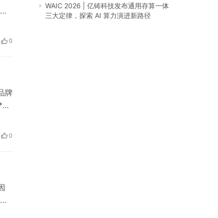
WAIC 2026 | 亿铸科技发布通用存算一体
的
三大定律，探索 AI 算力演进新路径
需
受
0
理
品牌
*罗
性
认
0
因
委
经