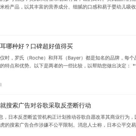
米粉产品，以其丰富的营养成分、细腻的口感和易于婴幼儿吸收
消费者的喜爱。产品种类多样，能够满足不同阶段宝宝对营养的
英氏牛初乳纯营养米粉含有牛初乳成分，有助于宝宝对辅食的接
活性免疫球蛋白、生长因子等营养成分，对宝宝的肠胃健康有护
蛋白纯营养米…
耳哪种好？口碑超好值得买
仪时，罗氏（Roche）和拜耳（Bayer）都是知名的品牌，每个
的特点和优势。以下是两者的一些比较，以帮助您做出决定： *
*：– 罗氏是瑞士的一个老牌公司，以其医疗产品的高质量和创新
 罗氏血糖仪通常被认为是医院使用的首选品牌之一，因为它们被
日
和可靠性很高的。– 罗…
就搜索广告对谷歌采取反垄断行动
消息，日本反垄断监管机构正计划推动谷歌自愿改革其商业行为，
虎的搜索广告合作涉嫌不公平限制。消息人士称，日本公平交易
调谷歌向雅虎提供的关键词定向搜索广告技术。消息称，谷歌已