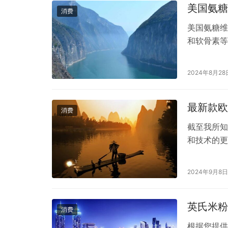
美国氨糖
消费
美国氨糖维
和软骨素等
的Move F
具有70年
2024年8月28
绍，美国氨
最新款欧
消费
截至我所知
和技术的更
精度。然而
产品发布信
2024年9月8日
压计会强调
的测量技术
英氏米粉
消费
根据您提供