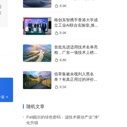
400亿，90%传统厂商的
8.9K
鉴
生死战即将打响
注
格创东智携手香港大学成
立工业AI联合实验室,推进
AMHS智能物料搬运调度
8.9K
系统研发
首批先进适用技术名单亮
相，广东一项技术上榜，
有何独特之处？
8.8K
佰草集被央视列入黑名
单？有真正用过的评价
吗？
8.5K
一篇
随机文章
Pall颇尔的绿色密码：滤技术驱动产业“净”
化升级