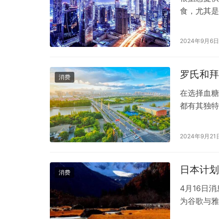
食，尤其是
特点受到了
求。例如，
2024年9月6日
度，并富含
作用。乳铁
罗氏和拜
消费
在选择血糖
都有其独特
氏血糖仪*
而闻名。–
2024年9月21
为是准确性
日本计划
消费
4月16日
为谷歌与雅
员会一直在