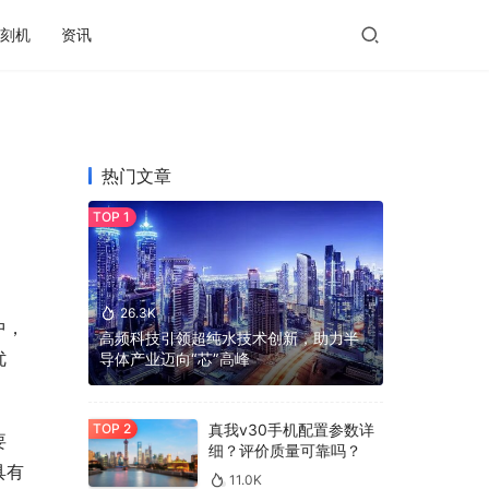
刻机
资讯
热门文章
26.3K
中，
高频科技引领超纯水技术创新，助力半
优
导体产业迈向“芯”高峰
真我v30手机配置参数详
要
细？评价质量可靠吗？
具有
11.0K