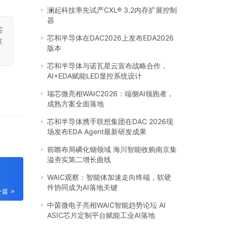
澜起科技率先试产CXL® 3.2内存扩展控制
器
鉴
芯和半导体在DAC2026上发布EDA2026
注
版本
芯和半导体与诺瓦星云宣布战略合作，
AI+EDA赋能LED显控系统设计
瑞芯微亮相WAIC2026：端侧AI领跑者，
成熟方案全面落地
芯和半导体携手联想集团在DAC 2026现
场发布EDA Agent最新研发成果
前瞻布局磷化铟领域 海川智能收购南京集
溢夯实第二增长曲线
WAIC观察：智能体加速走向终端，软硬
件协同成为AI落地关键
一篇
中茵微电子亮相WAIC智能趋势论坛 AI
ASIC芯片定制平台赋能工业AI落地