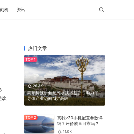
刻机
资讯
热门文章
26.3K
影
高频科技引领超纯水技术创新，助力半
受欢
导体产业迈向“芯”高峰
真我v30手机配置参数详
细？评价质量可靠吗？
11.0K