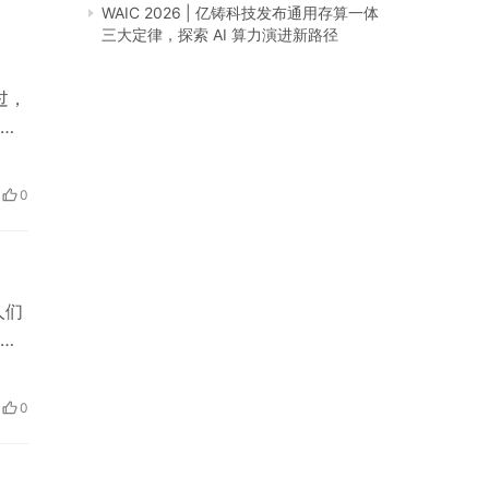
WAIC 2026 | 亿铸科技发布通用存算一体
三大定律，探索 AI 算力演进新路径
过，
包
能
0
在
人们
。
的
？
0
面