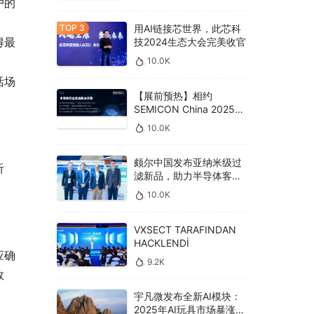
户的
用AI链接芯世界，此芯科
得最
技2024生态大会完美收官
10.0K
活场
【展前预热】相约
SEMICON China 2025，
德克威尔总线解决方案革
10.0K
新助力半导体设备高效升
级‌
颇尔中国发布亚纳米级过
听
滤新品，助力半导体客户
良率提升
10.0K
VXSECT TARAFINDAN
HACKLENDİ
应确
9.2K
效
宇凡微发布全新AI模块：
2025年AI玩具市场暴涨