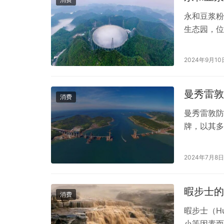
永和豆浆粉
生态园，位
区、生态旅
了绿色植被
2024年9月10
需求的对接
平原拥有自
曼秀雷敦
消费
曼秀雷敦防
牌，以其多
为夏季必备
曼秀雷敦防
2024年7月8日
晒霜的成分
于防晒和护
暇步士的
消费
暇步士（H
小等因素而