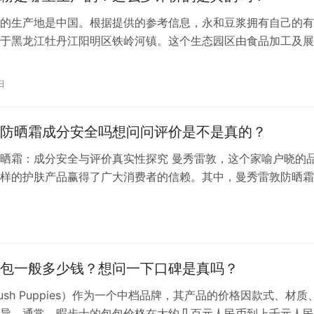
的生产地是中国。根据提供的参考信息，永和豆浆拥有自己的有
于黑龙江牡丹江阳明区铁岭河镇。这个生态园区由食品加工及展
游观光区、大豆标准化生产示范区三大版块组成，并且大面积种
，加快在国内营造绿色消费的氛围。永和豆浆生态园是企业与市
日
，这也是中国大豆产业的先进标志。此外，永和豆浆在黑龙江三
己的大豆种…
防晒霜成分安全吗想问问评价是不是真的？
晒霜：成分安全与评价真实性探究 曼秀雷敦，这个家喻户晓的
样的护肤产品赢得了广大消费者的信赖。其中，曼秀雷敦防晒霜
产品，其安全性与效果评价一直是消费者关注的焦点。本文将针
晒霜的成分安全以及评价的真实性进行深入探讨。 一、曼秀雷
安全 曼秀雷敦防晒霜的成分表中，我们可以看到多种成分共同
肤。其…
包一般多少钱？想问一下口碑是真吗？
ush Puppies）作为一个中档品牌，其产品的价格因款式、材质
异。通常，暇步士的包包价格在大约几百元人民币到上千元人民