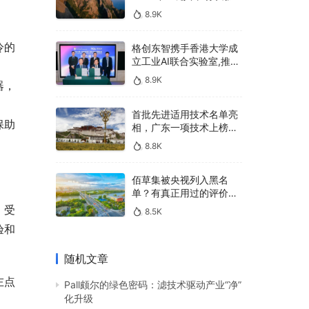
400亿，90%传统厂商的
8.9K
生死战即将打响
冷的
格创东智携手香港大学成
立工业AI联合实验室,推进
AMHS智能物料搬运调度
8.9K
器，
系统研发
首批先进适用技术名单亮
保助
相，广东一项技术上榜，
有何独特之处？
8.8K
佰草集被央视列入黑名
单？有真正用过的评价
吗？
，受
8.5K
验和
随机文章
左点
Pall颇尔的绿色密码：滤技术驱动产业“净”
化升级