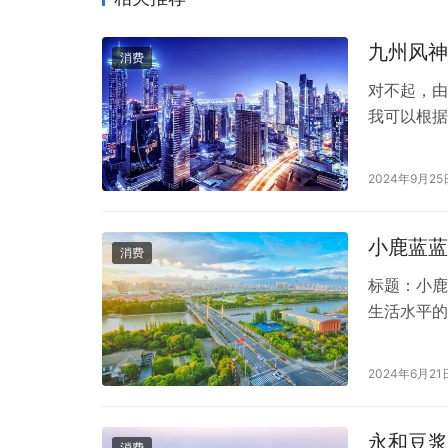
九州风神
消费
对不起，由
我可以根据
价。 九州
括： 1.
2024年9月25
够提供良好
超频状态下
小鹿蓝蓝
消费
标题：小鹿
生活水平的
在众多婴幼
信赖。那么
2024年6月21
接下来，我
分析。 首
永和豆浆
消费