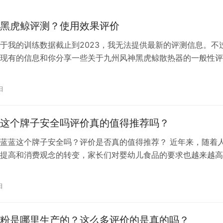
黑虎鲸评测？使用效果评价
于我的训练数据截止到2023，我无法提供最新的评测信息。不
现有的信息和你分享一些关于九州风神黑虎鲸散热器的一般性评
风神黑虎鲸散热器是一款针对中高端市场的产品，它的主要特点
 散热性能：黑虎鲸散热器采用了120mm风扇，配合其独特的设计，
日
的散热性能。一些评测显示，它在散热性能上表现出色，尤其是
…
这个牌子安全吗评价真的值得推荐吗？
蓝蓝这个牌子安全吗？评价是否真的值得推荐？ 近年来，随着
提高和消费观念的转变，家长们对婴幼儿食品的要求也越来越高
儿食品品牌中，小鹿蓝蓝以其高品质和安全性赢得了广大消费者
，小鹿蓝蓝这个牌子真的安全吗？它的评价是否真的值得推荐呢
日
们将从品牌背景、产品质量、口碑评价等方面对小鹿蓝蓝进行全
先，从品…
粉是哪里生产的？这么多评价的是真的吗？