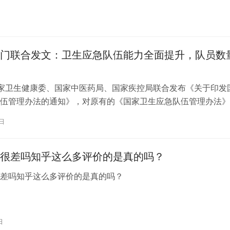
格可能会更加优惠。具体价格建议咨询当时的市场或官方商城，
的信息。同时，消费者在购买时应关注产品的生产日期和保质期
新鲜、安全的产品。
门联合发文：卫生应急队伍能力全面提升，队员数
家卫生健康委、国家中医药局、国家疾控局联合发布《关于印发
伍管理办法的通知》，对原有的《国家卫生应急队伍管理办法》
订。新修订的管理办法不仅扩充了卫生应急队伍的类别，还大幅
3日
能力标准和队员数量要求，标志着我国卫生应急体系进入了一个
段。 新管理办法在原有紧急医学救援类、突发急性传染病防控
很差吗知乎这么多评价的是真的吗？
很差吗知乎这么多评价的是真的吗？
日