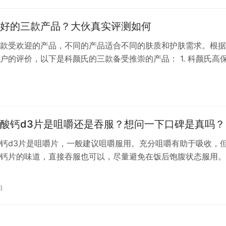
好的三款产品？大伙真实评测如何
款受欢迎的产品，不同的产品适合不同的肤质和护肤需求。根据
户的评价，以下是科颜氏的三款备受推崇的产品： 1. 科颜氏高
’s Ultra Facial Cream）：这款面霜是科颜氏的明星产品之一，
特别是干性肌肤。它能够长效保湿，同时增强肌肤的天然保湿能
日
分流失，适合秋冬季节使用。 2. …
酸钙d3片是咀嚼还是吞服？想问一下口碑是真吗？
钙d3片是咀嚼片，一般建议咀嚼服用。充分咀嚼有助于吸收，
钙片的味道，直接吞服也可以，尽量避免在饭后饱腹状态服用。
日