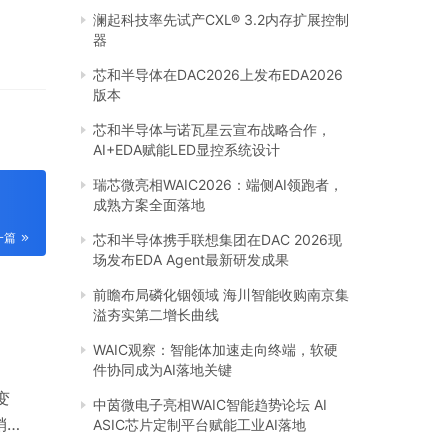
澜起科技率先试产CXL® 3.2内存扩展控制
器
芯和半导体在DAC2026上发布EDA2026
版本
芯和半导体与诺瓦星云宣布战略合作，
AI+EDA赋能LED显控系统设计
瑞芯微亮相WAIC2026：端侧AI领跑者，
成熟方案全面落地
一篇
芯和半导体携手联想集团在DAC 2026现
场发布EDA Agent最新研发成果
前瞻布局磷化铟领域 海川智能收购南京集
溢夯实第二增长曲线
WAIC观察：智能体加速走向终端，软硬
件协同成为AI落地关键
变
中茵微电子亮相WAIC智能趋势论坛 AI
销活
ASIC芯片定制平台赋能工业AI落地