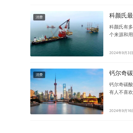
科颜氏最
消费
科颜氏有多
个来源和用
霜（Kiehl
各种肤质，
2024年9月3
力，减少水
钙尔奇碳
消费
钙尔奇碳酸
有人不喜欢
2024年9月16