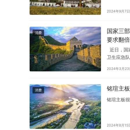
动期间，价
获取最准确
2024年9月7日
确保购买到
国家三部
消费
要求翻倍
近日，国
卫生应急队
行了全面修
2024年3月2
升了队伍的
新的发展阶
突发…
铭瑄主板
消费
铭瑄主板
2024年8月15