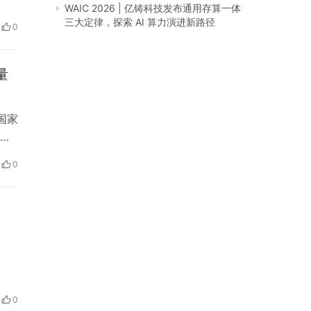
以
WAIC 2026 | 亿铸科技发布通用存算一体
，
三大定律，探索 AI 算力演进新路径
0
量
国家
进
提
0
全
类、
0