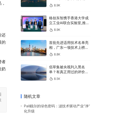
品，
400亿，90%传统厂商的
8.9K
生死战即将打响
格创东智携手香港大学成
立工业AI联合实验室,推进
AMHS智能物料搬运调度
8.9K
系统研发
粉还
展的
首批先进适用技术名单亮
相，广东一项技术上榜，
有何独特之处？
8.8K
费者
佰草集被央视列入黑名
佳奶
单？有真正用过的评价
吗？
8.5K
鉴
随机文章
注
Pall颇尔的绿色密码：滤技术驱动产业“净”
化升级