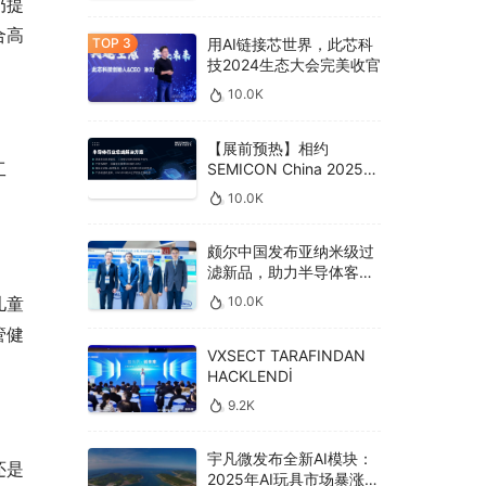
奶提
合高
用AI链接芯世界，此芯科
技2024生态大会完美收官
10.0K
【展前预热】相约
工
SEMICON China 2025，
德克威尔总线解决方案革
10.0K
新助力半导体设备高效升
级‌
颇尔中国发布亚纳米级过
滤新品，助力半导体客户
良率提升
10.0K
儿童
管健
VXSECT TARAFINDAN
HACKLENDİ
9.2K
宇凡微发布全新AI模块：
还是
2025年AI玩具市场暴涨