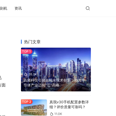
刻机
资讯
热门文章
26.3K
品
高频科技引领超纯水技术创新，助力半
方面
导体产业迈向“芯”高峰
真我v30手机配置参数详
细？评价质量可靠吗？
11.0K