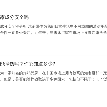
露成分安全吗
成分安全性分析 沐浴露作为我们日常生活中不可或缺的清洁用
全性一直备受关注。近年来，澳雪沐浴露在市场上逐渐崭露头角
沐浴露的成分是否安全呢？本文将对其成分进行详细分析，以便
解该产品。 一、澳雪沐浴露的主要成分 澳雪沐浴露的成分表主
日
活性剂、保湿剂、香精、色素等。其中，表面活性剂是沐浴露的
有清…
能挣钱吗？你都知道多少?
为一家知名的炸鸡品牌，在中国市场上拥有较高的知名度和一定
。但是，是否能够挣钱取决于多种因素，包括但不限于： 1. **
对于餐饮业来说至关重要。好的地理位置，如人流量大的商圈、
区，可能会带来更多的客流。 2. **管理水平**：有效的店铺管
日
高盈利能力至关重要。包括成本控制、员工管理、顾客服务等。