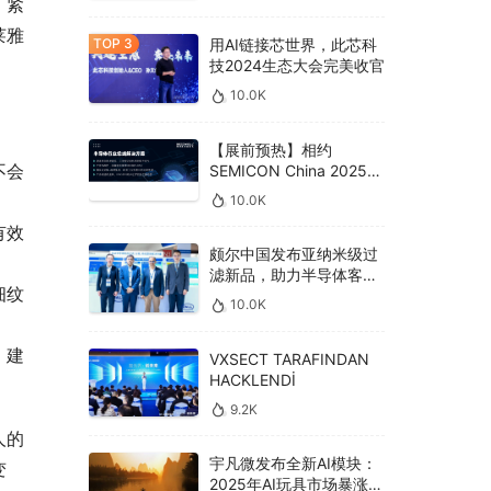
、紧
莱雅
用AI链接芯世界，此芯科
技2024生态大会完美收官
10.0K
【展前预热】相约
不会
SEMICON China 2025，
德克威尔总线解决方案革
10.0K
新助力半导体设备高效升
有效
级‌
颇尔中国发布亚纳米级过
滤新品，助力半导体客户
细纹
良率提升
10.0K
，建
VXSECT TARAFINDAN
HACKLENDİ
9.2K
人的
宇凡微发布全新AI模块：
变
2025年AI玩具市场暴涨