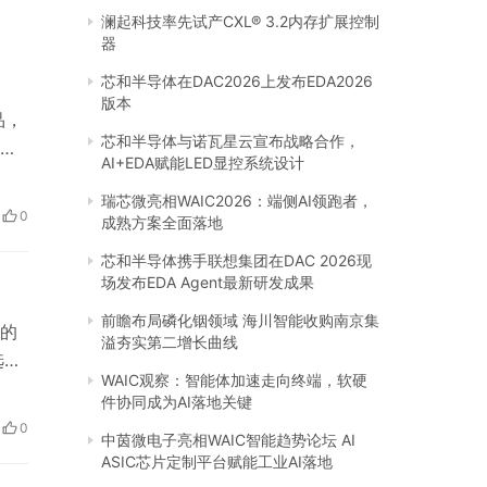
澜起科技率先试产CXL® 3.2内存扩展控制
器
芯和半导体在DAC2026上发布EDA2026
版本
品，
芯和半导体与诺瓦星云宣布战略合作，
，
AI+EDA赋能LED显控系统设计
消
瑞芯微亮相WAIC2026：端侧AI领跑者，
要包
0
成熟方案全面落地
核
芯和半导体携手联想集团在DAC 2026现
场发布EDA Agent最新研发成果
前瞻布局磷化铟领域 海川智能收购南京集
的
溢夯实第二增长曲线
选址
WAIC观察：智能体加速走向终端，软硬
学校
件协同成为AI落地关键
理和
0
中茵微电子亮相WAIC智能趋势论坛 AI
 …
ASIC芯片定制平台赋能工业AI落地