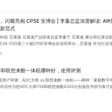
### 一、先说结论：又爱又恨的魔鬼机器**爱它的理由**：性能怪
K视频比本地硬盘还快**恨它的理由**：…
闪耀亮相 CPSE 安博会 | 李蓁总监深度解读: AI
新范式
科技 芯展速 芯展速产品研发总监李蓁于 芯展速 展位和记者合
10月28-31日第二十届CPSE安博会在深圳举办，芯展速 作为行业
公司，同15万家行业精英汇聚，为安防科技注入智能存储核心
9日
月29日举办的【2025世界数字城市大会｜智能算力应用及产业发
芯展速产品研发总监李蓁以 「连接、存储、智能：构建面…
师和联想来酷一体机哪种好，使用评测
家庭用户评测：AOC大师 vs 联想来酷一体机——两种「家庭数字
对话作为把AOC大师734和联想来酷A320分别放在书房与客厅
篇评测用800小时网课+500次影音娱乐+200次远程办公的真
种不同思路的一体机如何用各自优势融入家庭生活。（文末含「
表」） — ### 一、初见印象：**工业…