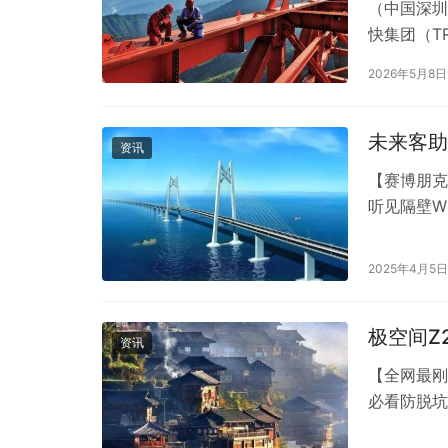
（中国深圳
快集团（T
（5月13
2026年5月8日
迈向量产元
智能的激光
未来客助
资讯
【赛博朋克
听见隔壁W
声达/未来
我瞳孔地震
2025年4月5日
（附老爸靠
极空间Z
资讯
【全网最刚
必看防脱坑
的2块硬盘