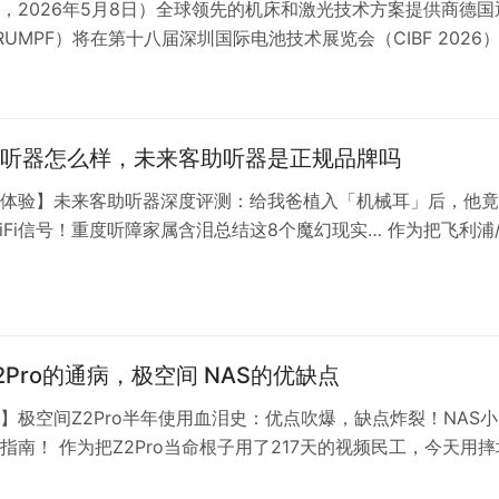
，2026年5月8日）全球领先的机床和激光技术方案提供商德国
RUMPF）将在第十八届深圳国际电池技术展览会（CIBF 2026
-15日）上展示一站式激光解决方案（展位号：11T060）。在固态
年、钠离子电池加速商业化产业变革浪潮中，通快致力于以高效
工艺，为动力电池与储能电池制造效率与安全性的双重升级…
听器怎么样，未来客助听器是正规品牌吗
体验】未来客助听器深度评测：给我爸植入「机械耳」后，他竟
iFi信号！重度听障家属含泪总结这8个魔幻现实… 作为把飞利浦
客三款助听器都拆成零件的硬核玩家，这次6980元的国产黑科技
——这玩意儿竟然把脑机接口+AI健康监测+环境改造全塞进耳
听力找回丢失车钥匙监控视频） 同款：https:/…
2Pro的通病，极空间 NAS的优缺点
】极空间Z2Pro半年使用血泪史：优点吹爆，缺点炸裂！NAS
指南！ 作为把Z2Pro当命根子用了217天的视频民工，今天用摔
+熬出的黑眼圈，告诉你这款网红NAS的残酷真相！（文末附复