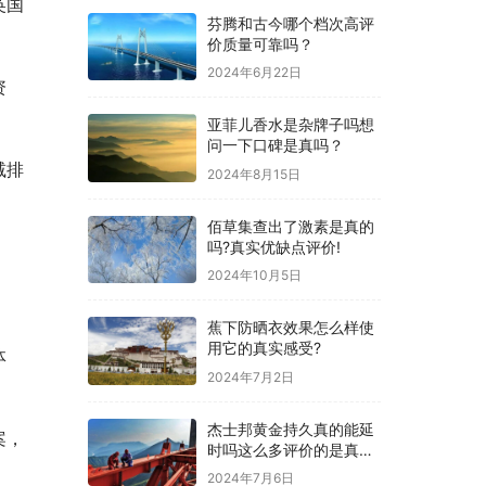
英国
芬腾和古今哪个档次高评
价质量可靠吗？
2024年6月22日
资
亚菲儿香水是杂牌子吗想
问一下口碑是真吗？
减排
2024年8月15日
佰草集查出了激素是真的
吗?真实优缺点评价!
2024年10月5日
蕉下防晒衣效果怎么样使
用它的真实感受?
体
2024年7月2日
杰士邦黄金持久真的能延
案，
时吗这么多评价的是真的
吗？
2024年7月6日