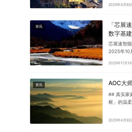
籍） — 
2025年4月8日
兽！剪辑8
「芯展速」
资讯
数字基建
芯展速智能
2025年
的智能存储
2025年11月1
量。在10
论坛】 上
AOC大
资讯
## 真实
枢」的温柔
胎妈妈，这
据，分享两
2025年4月9日
庭适配自测