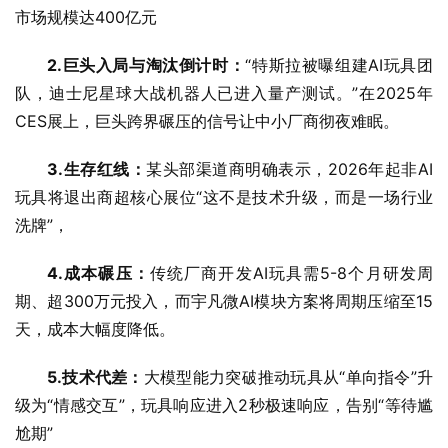
市场规模达400亿元
2.巨头入局与淘汰倒计时
：
“特斯拉被曝组建AI玩具团
队，迪士尼星球大战机器人已进入量产测试。”在2025年
CES展上，巨头跨界碾压的信号让中小厂商彻夜难眠。
3.生存红线：
某头部渠道商明确表示，2026年起非AI
玩具将退出商超核心展位“这不是技术升级，而是一场行业
洗牌”，
4.成本碾压：
传统厂商开发AI玩具需5-8个月研发周
期、超300万元投入，而宇凡微AI模块方案将周期压缩至15
天，成本大幅度降低。
5.技术代差：
大模型能力突破推动玩具从“单向指令”升
级为“情感交互”，玩具响应进入2秒极速响应，告别“等待尴
尬期”