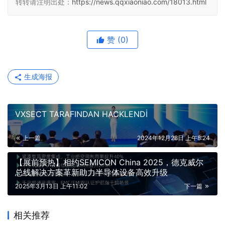
转转请注明出处：
https://news.qqxiaoniao.com/18013.html
赞
(0)
生成海报
VXSECT TARAFINDAN HACKLENDİ
上一篇
2024年12月28日 上午8:24
【展前预热】相约SEMICON China 2025，德克威尔
总线解决方案革新助力半导体设备高效升级‌
2025年3月13日 上午11:02
下一篇
相关推荐