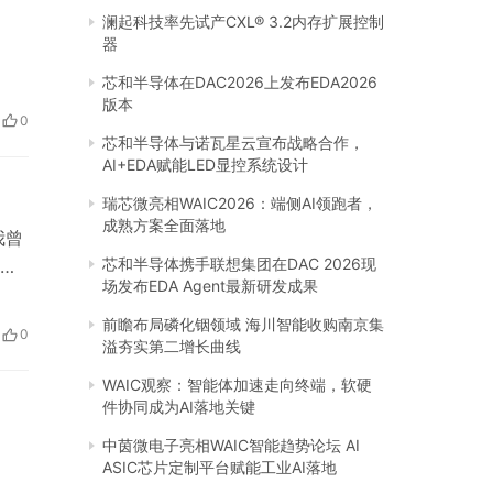
澜起科技率先试产CXL® 3.2内存扩展控制
器
芯和半导体在DAC2026上发布EDA2026
版本
0
芯和半导体与诺瓦星云宣布战略合作，
AI+EDA赋能LED显控系统设计
瑞芯微亮相WAIC2026：端侧AI领跑者，
成熟方案全面落地
我曾
芯和半导体携手联想集团在DAC 2026现
润
场发布EDA Agent最新研发成果
我第
前瞻布局磷化铟领域 海川智能收购南京集
0
溢夯实第二增长曲线
质
WAIC观察：智能体加速走向终端，软硬
件协同成为AI落地关键
中茵微电子亮相WAIC智能趋势论坛 AI
ASIC芯片定制平台赋能工业AI落地