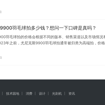
日
9900羽毛球拍多少钱？想问一下口碑是真吗？
900羽毛球拍的价格会根据不同的版本、销售渠道以及市场情况
023年之前，尤尼克斯9900羽毛球拍通常被归类为高端拍，价
0元人民币以上。但是，具体的价格需要参考当时的市场行情和促
我无法提供实时价格信息，建议您直接访问尤尼克斯的官方网站
日
者大型体育用品零售商的了解最新的价格信息。在购买时，还请
技术园地
消费
设计
光刻机
资讯