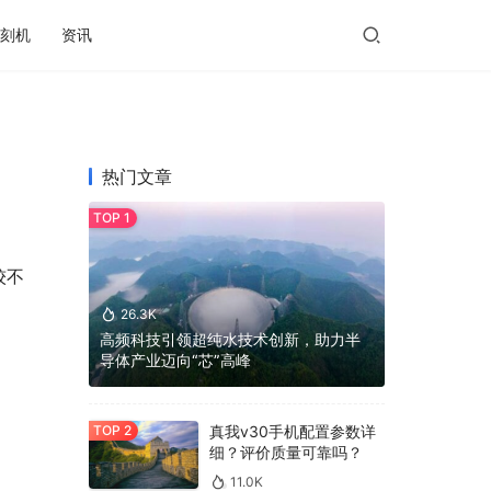
刻机
资讯
热门文章
较不
26.3K
高频科技引领超纯水技术创新，助力半
导体产业迈向“芯”高峰
真我v30手机配置参数详
细？评价质量可靠吗？
11.0K