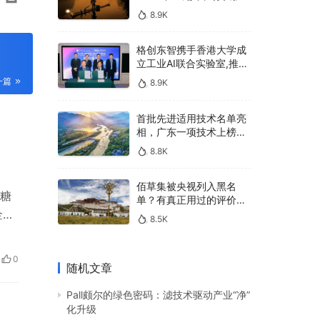
400亿，90%传统厂商的
8.9K
生死战即将打响
格创东智携手香港大学成
立工业AI联合实验室,推进
AMHS智能物料搬运调度
一篇
8.9K
系统研发
首批先进适用技术名单亮
相，广东一项技术上榜，
有何独特之处？
8.8K
佰草集被央视列入黑名
糖
单？有真正用过的评价
吗？
金采
8.5K
2.
，为
0
随机文章
说…
Pall颇尔的绿色密码：滤技术驱动产业“净”
化升级