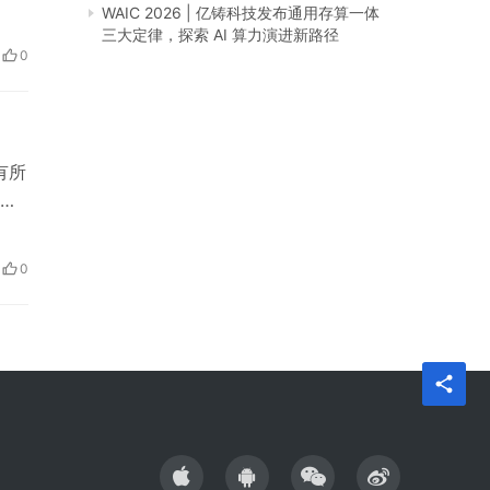
WAIC 2026 | 亿铸科技发布通用存算一体
三大定律，探索 AI 算力演进新路径
0
有所
格可
销活
、授
0
注