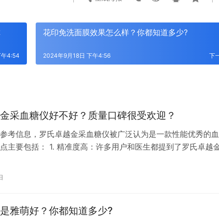
你
花印免洗面膜效果怎么样？你都知道多少?
午4:54
2024年9月18日 下午4:56
下
金采血糖仪好不好？质量口碑很受欢迎？
参考信息，罗氏卓越金采血糖仪被广泛认为是一款性能优秀的血
点主要包括： 1. 精准度高：许多用户和医生都提到了罗氏卓越
量精准度非常高，与医院的大型生化测试结果相比误差非常小。 
该血糖仪只需很少的采血量（0.6微升），且5秒内即可出结果
日
快速且简便的测量体验。 3. 闹铃提醒功能：对于糖尿病患者来
是雅萌好？你都知道多少?