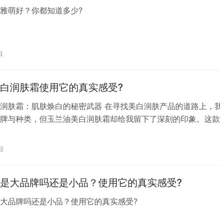
是雅萌好？你都知道多少?
日
白润肤霜使用它的真实感受?
润肤霜：肌肤焕白的秘密武器 在寻找美白润肤产品的道路上，
牌与种类，但玉兰油美白润肤霜却给我留下了深刻的印象。这款
观简约大方，其美白与滋润的双重功效更是让我为之惊艳。 当
兰油美白润肤霜的包装时，就被它那细腻的质地所吸引。轻轻一
日
便迅速融入肌肤，没有油腻感，反而带来一种清爽的舒适。这种
的好感度…
是大品牌吗还是小品？使用它的真实感受?
是大品牌吗还是小品？使用它的真实感受?