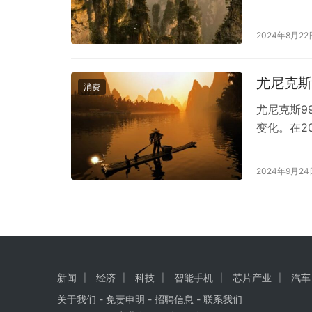
2024年8月22
尤尼克斯
消费
尤尼克斯9
变化。在2
能在100
动。 由于
2024年9月24
权经销商或
意查…
新闻
经济
科技
智能手机
芯片产业
汽车
关于我们
-
免责申明
- 招聘信息 -
联系我们