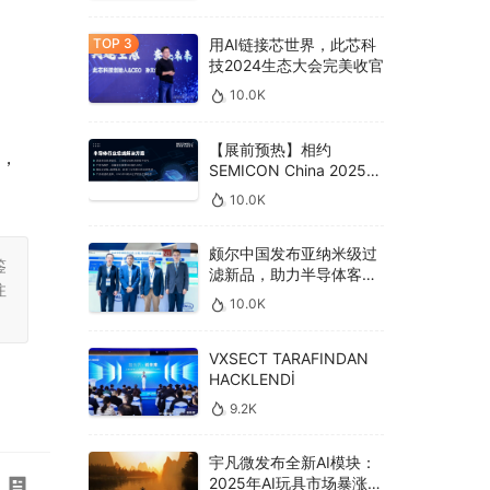
用AI链接芯世界，此芯科
技2024生态大会完美收官
10.0K
【展前预热】相约
面，
SEMICON China 2025，
德克威尔总线解决方案革
10.0K
新助力半导体设备高效升
级‌
颇尔中国发布亚纳米级过
鉴
滤新品，助力半导体客户
注
良率提升
10.0K
VXSECT TARAFINDAN
HACKLENDİ
9.2K
宇凡微发布全新AI模块：
2025年AI玩具市场暴涨