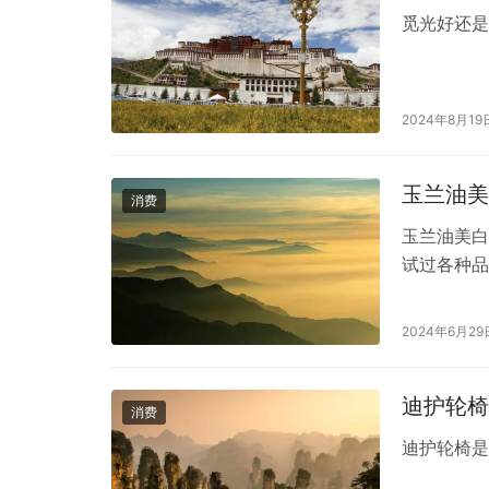
觅光好还
2024年8月19
玉兰油美
消费
玉兰油美白
试过各种品
肤霜不仅外
一次打开玉
2024年6月29
抹，润肤霜
感让我对它
迪护轮椅
消费
迪护轮椅