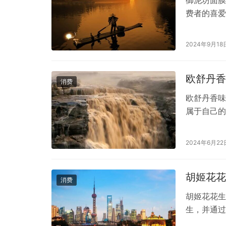
费者的喜爱
美白嫩肤矿
从成分上来
2024年9月18
葡萄糖 *
供必要的营
欧舒丹香
消费
欧舒丹香味
属于自己的
现了一个令
程中带给我
2024年6月22
说起。每当
置身于一个
胡姬花花
消费
胡姬花花生
生，并通过
艺。胡姬花