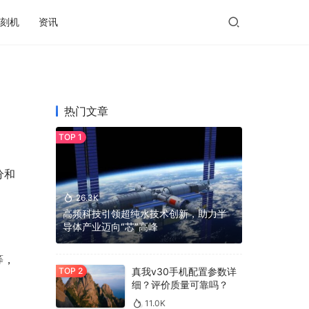
刻机
资讯
热门文章
分和
26.3K
高频科技引领超纯水技术创新，助力半
导体产业迈向“芯”高峰
等，
真我v30手机配置参数详
细？评价质量可靠吗？
11.0K