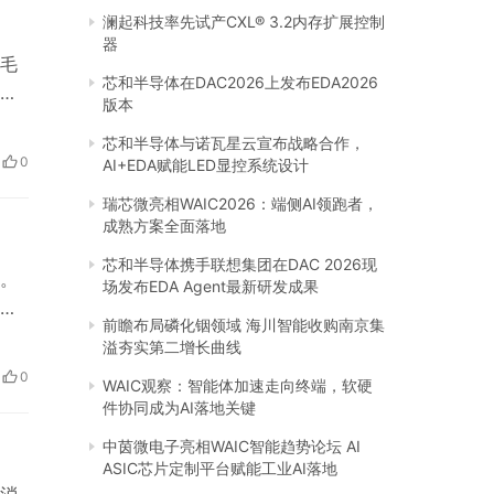
澜起科技率先试产CXL® 3.2内存扩展控制
器
毛
芯和半导体在DAC2026上发布EDA2026
膜
版本
油
芯和半导体与诺瓦星云宣布战略合作，
后可
0
AI+EDA赋能LED显控系统设计
瑞芯微亮相WAIC2026：端侧AI领跑者，
成熟方案全面落地
芯和半导体携手联想集团在DAC 2026现
。
场发布EDA Agent最新研发成果
消
前瞻布局磷化铟领域 海川智能收购南京集
史可
溢夯实第二增长曲线
重茶
0
WAIC观察：智能体加速走向终端，软硬
的
件协同成为AI落地关键
中茵微电子亮相WAIC智能趋势论坛 AI
ASIC芯片定制平台赋能工业AI落地
消