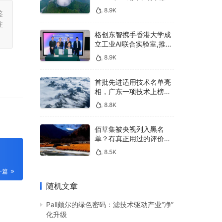
400亿，90%传统厂商的
8.9K
鉴
生死战即将打响
注
格创东智携手香港大学成
立工业AI联合实验室,推进
AMHS智能物料搬运调度
8.9K
系统研发
首批先进适用技术名单亮
相，广东一项技术上榜，
有何独特之处？
8.8K
佰草集被央视列入黑名
单？有真正用过的评价
吗？
8.5K
一篇
随机文章
Pall颇尔的绿色密码：滤技术驱动产业“净”
化升级