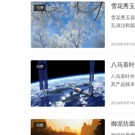
雪花秀玉
消费
雪花秀玉容
孔清洁和肌
的主要功效
脂，特别是
2024年9月15
以感受到毛
八马茶叶
消费
八马茶叶作
其产品线丰
费者的口味
以追溯到几
2024年9月14
叶的品质，
品质。3…
御泥坊面
消费
御泥坊面膜