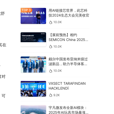
用AI链接芯世界，此芯科
觉舒
技2024生态大会完美收官
10.0K
【展前预热】相约
SEMICON China 2025，
德克威尔总线解决方案革
其在
10.0K
新助力半导体设备高效升
级‌
颇尔中国发布亚纳米级过
滤新品，助力半导体客户
。
良率提升
10.0K
者对
VXSECT TARAFINDAN
HACKLENDİ
9.2K
，可
宇凡微发布全新AI模块：
2025年AI玩具市场暴涨