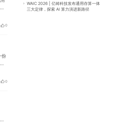
WAIC 2026 | 亿铸科技发布通用存算一体
、
三大定律，探索 AI 算力演进新路径
。
如
0
及提
一份
发
过
开始
0
佛
技
气