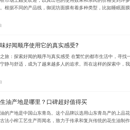
。根据不同的产品线，御泥坊面膜有着多种类型，比如睡眠面膜
物营养面膜贴、清爽矿物泥浆面膜等，满足不同肤质和护肤需求
看，御泥坊面膜通常含有多种矿物质、微量元素以及护肤成分，
日
* 、胶原蛋白、熊果苷等，这些成分有助于清洁皮肤、保湿修复以
养…
味好闻顺序使用它的真实感受?
之旅：探索好闻的顺序与真实感受 在繁忙的都市生活中，寻找
宁静与舒适，成为了越来越多人的追求。而在这样的探索中，我
人愉悦的伴侣——欧舒丹。它的香味不仅令人陶醉，更在使用的
一种无与伦比的放松与愉悦。 首先，让我从欧舒丹的沐浴产品
日
我结束一天的工作，打开那瓶散发着淡淡花香的沐浴露，我就仿
盛开的…
生油产地是哪里？口碑超好值得买
油的产地是中国山东青岛。这个品牌以选用山东青岛产的上品花
古法小榨工艺生产而闻名，致力于传承和复兴传统的花生油制作
花生油的生产厂位于山东青岛，这个地方因其独特的地理环境和