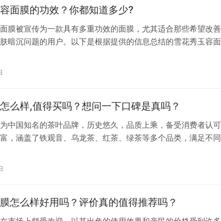
容面膜的功效？你都知道多少?
面膜被宣传为一款具有多重功效的面膜，尤其适合那些希望改善
肤暗沉问题的用户。以下是根据提供的信息总结的雪花秀玉容面
： 1. **清洁毛孔**：这款面膜能够深入毛孔，帮助清除污垢和
对于黑头和白头的去除有一定的帮助。 2. **缩小毛孔**：使用
日
孔的紧致，长期使用可能有助于改善毛孔粗大的问题。 3. **…
怎么样,值得买吗？想问一下口碑是真吗？
为中国知名的茶叶品牌，历史悠久，品质上乘，备受消费者认可
富，涵盖了铁观音、乌龙茶、红茶、绿茶等多个品类，满足不同
需求。 八马茶叶的优点主要包括： 1. 历史悠久：八马品牌的历
百年之前，拥有深厚的茶文化底蕴。2. 品质优良：八马茶叶注
日
从种植、采摘、制作到包装，都有严格的标准和流程，确保茶叶
膜怎么样好用吗？评价真的值得推荐吗？
在市场上颇受欢迎，以其出色的使用效果和亲民的价格受到许多